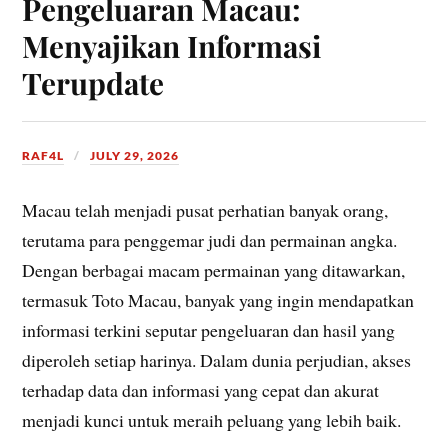
Pengeluaran Macau:
Menyajikan Informasi
Terupdate
RAF4L
JULY 29, 2026
Macau telah menjadi pusat perhatian banyak orang,
terutama para penggemar judi dan permainan angka.
Dengan berbagai macam permainan yang ditawarkan,
termasuk Toto Macau, banyak yang ingin mendapatkan
informasi terkini seputar pengeluaran dan hasil yang
diperoleh setiap harinya. Dalam dunia perjudian, akses
terhadap data dan informasi yang cepat dan akurat
menjadi kunci untuk meraih peluang yang lebih baik.