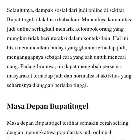
Selanjutnya, dampak sosial dari judi online di sekitar
Bupatitogel tidak bisa diabaikan. Munculnya komunitas
judi online seringkali menarik kelompok orang yang
mungkin tidak berinteraksi dalam konteks lain. Hal ini
bisa memunculkan budaya yang glamor terhadap judi,
menganggapnya sebagai cara yang sah untuk mencari
uang. Pada gilirannya, ini dapat mengubah persepsi
masyarakat terhadap judi dan normalisasi aktivitas yang
seharusnya dianggap berisiko tinggi.
Masa Depan Bupatitogel
Masa depan Bupatitogel terlihat semakin cerah seiring
dengan meningkatnya popularitas judi online di