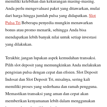
memiliki kelebihan dan kekurangan masing-masing.
Anda perlu mengevaluasi paket yang ditawarkan, mulai
dari harga hingga jumlah pulsa yang didapatkan.
Slot
Pulsa Tri
Beberapa penyedia mungkin menawarkan
bonus atau promo menarik, sehingga Anda bisa
mendapatkan lebih banyak nilai untuk setiap investasi
yang dilakukan.
Terakhir, jangan lupakan aspek kemudahan transaksi.
Pilih slot deposit yang memungkinkan Anda melakukan
pengisian pulsa dengan cepat dan efisien. Slot Deposit
Indosat dan Slot Deposit Tri, misalnya, sering kali
memiliki proses yang sederhana dan ramah pengguna.
Memastikan transaksi yang aman dan cepat akan
memberikan kenyamanan lebih dalam menggunakan