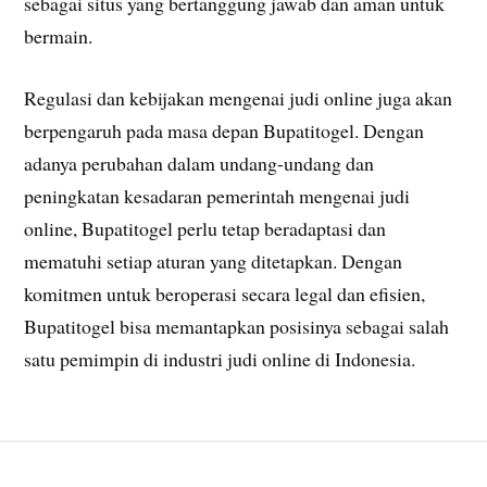
sebagai situs yang bertanggung jawab dan aman untuk
bermain.
Regulasi dan kebijakan mengenai judi online juga akan
berpengaruh pada masa depan Bupatitogel. Dengan
adanya perubahan dalam undang-undang dan
peningkatan kesadaran pemerintah mengenai judi
online, Bupatitogel perlu tetap beradaptasi dan
mematuhi setiap aturan yang ditetapkan. Dengan
komitmen untuk beroperasi secara legal dan efisien,
Bupatitogel bisa memantapkan posisinya sebagai salah
satu pemimpin di industri judi online di Indonesia.