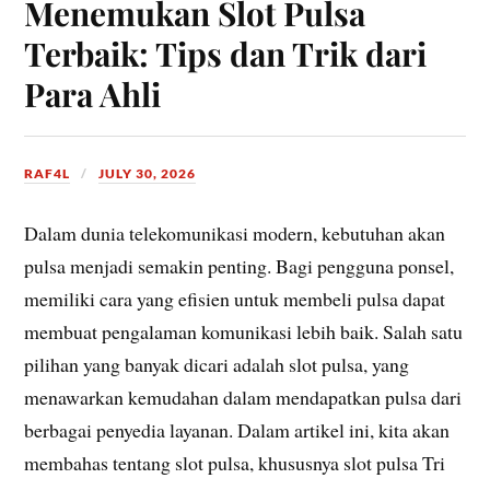
Menemukan Slot Pulsa
Terbaik: Tips dan Trik dari
Para Ahli
RAF4L
JULY 30, 2026
Dalam dunia telekomunikasi modern, kebutuhan akan
pulsa menjadi semakin penting. Bagi pengguna ponsel,
memiliki cara yang efisien untuk membeli pulsa dapat
membuat pengalaman komunikasi lebih baik. Salah satu
pilihan yang banyak dicari adalah slot pulsa, yang
menawarkan kemudahan dalam mendapatkan pulsa dari
berbagai penyedia layanan. Dalam artikel ini, kita akan
membahas tentang slot pulsa, khususnya slot pulsa Tri