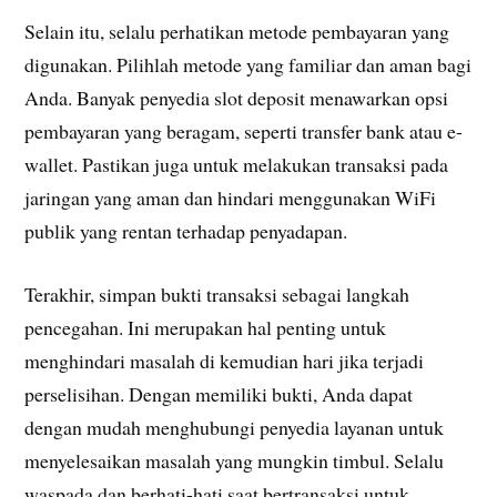
Selain itu, selalu perhatikan metode pembayaran yang
digunakan. Pilihlah metode yang familiar dan aman bagi
Anda. Banyak penyedia slot deposit menawarkan opsi
pembayaran yang beragam, seperti transfer bank atau e-
wallet. Pastikan juga untuk melakukan transaksi pada
jaringan yang aman dan hindari menggunakan WiFi
publik yang rentan terhadap penyadapan.
Terakhir, simpan bukti transaksi sebagai langkah
pencegahan. Ini merupakan hal penting untuk
menghindari masalah di kemudian hari jika terjadi
perselisihan. Dengan memiliki bukti, Anda dapat
dengan mudah menghubungi penyedia layanan untuk
menyelesaikan masalah yang mungkin timbul. Selalu
waspada dan berhati-hati saat bertransaksi untuk