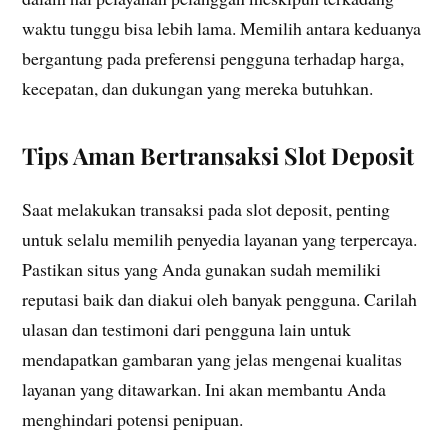
waktu tunggu bisa lebih lama. Memilih antara keduanya
bergantung pada preferensi pengguna terhadap harga,
kecepatan, dan dukungan yang mereka butuhkan.
Tips Aman Bertransaksi Slot Deposit
Saat melakukan transaksi pada slot deposit, penting
untuk selalu memilih penyedia layanan yang terpercaya.
Pastikan situs yang Anda gunakan sudah memiliki
reputasi baik dan diakui oleh banyak pengguna. Carilah
ulasan dan testimoni dari pengguna lain untuk
mendapatkan gambaran yang jelas mengenai kualitas
layanan yang ditawarkan. Ini akan membantu Anda
menghindari potensi penipuan.