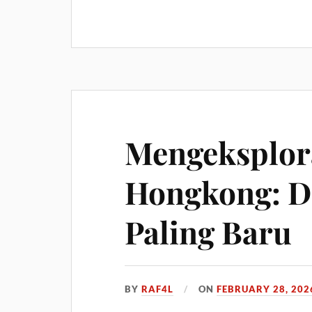
Mengeksplora
Hongkong: Da
Paling Baru
BY
RAF4L
ON
FEBRUARY 28, 202