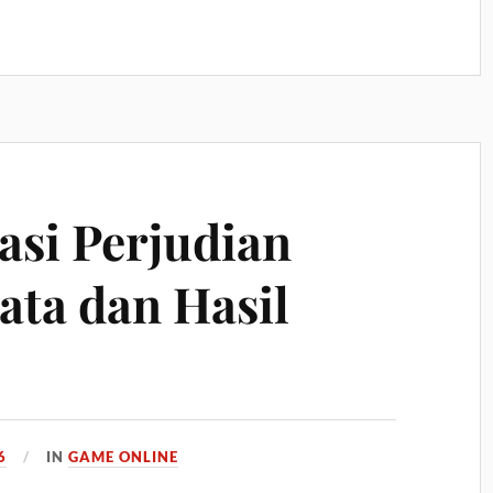
si Perjudian
ta dan Hasil
6
IN
GAME ONLINE