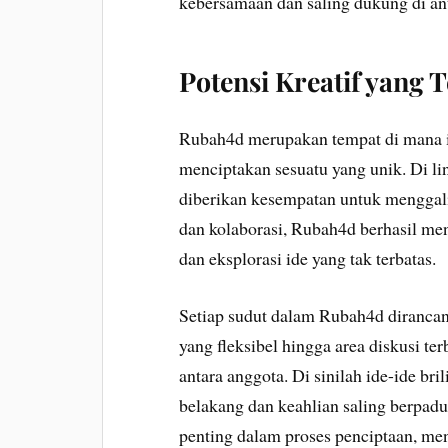
kebersamaan dan saling dukung di an
Potensi Kreatif yang 
Rubah4d merupakan tempat di mana id
menciptakan sesuatu yang unik. Di lin
diberikan kesempatan untuk menggali
dan kolaborasi, Rubah4d berhasil me
dan eksplorasi ide yang tak terbatas.
Setiap sudut dalam Rubah4d dirancang
yang fleksibel hingga area diskusi te
antara anggota. Di sinilah ide-ide br
belakang dan keahlian saling berpad
penting dalam proses penciptaan, menj