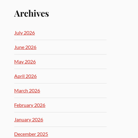
Archives
July 2026
June 2026
May 2026
April 2026
March 2026
February 2026
January 2026
December 2025