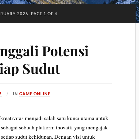
BRUARY 2026
PAGE 1 OF 4
ggali Potensi
tiap Sudut
6
IN
GAME ONLINE
reativitas menjadi salah satu kunci utama untuk
sebagai sebuah platform inovatif yang mengajak
i setiap sudut kehidupan. Dengan visi untuk