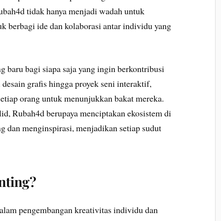
Rubah4d tidak hanya menjadi wadah untuk
uk berbagi ide dan kolaborasi antar individu yang
aru bagi siapa saja yang ingin berkontribusi
 desain grafis hingga proyek seni interaktif,
setiap orang untuk menunjukkan bakat mereka.
id, Rubah4d berupaya menciptakan ekosistem di
g dan menginspirasi, menjadikan setiap sudut
nting?
lam pengembangan kreativitas individu dan