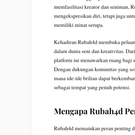
memfasilitasi kreator dan seniman, 
mengekspresikan diri, tetapi juga unt
memiliki minat serupa.
Kehadiran Rubah4d membuka peluang b
dalam dunia seni dan kreativitas. Dari
platform ini menawarkan ruang bagi 
Dengan dukungan komunitas yang sol
mana ide-ide brilian dapat berkemban
sebagai tempat yang penuh potensi.
Mengapa Rubah4d Pe
Rubah4d memainkan peran penting da