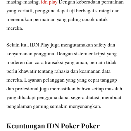
masing-masing.
idn play
Dengan keberadaan permainan
yang variatif, pengguna dapat uji berbagai strategi dan
menemukan permainan yang paling cocok untuk
mereka.
Selain itu,, IDN Play juga mengutamakan safety dan
kenyamanan pengguna. Dengan sistem enkripsi yang
moderen dan cara transaksi yang aman, pemain tidak
perlu khawatir tentang rahasia dan keamanan data
mereka. Layanan pelanggan yang yang cepat tanggap
dan profesional juga memastikan bahwa setiap masalah
yang dihadapi pengguna dapat segera diatasi, membuat
pengalaman gaming semakin menyenangkan.
Keuntungan IDN Poker Poker