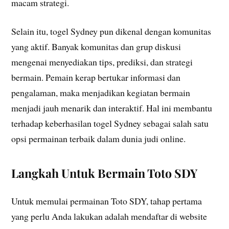
macam strategi.
Selain itu, togel Sydney pun dikenal dengan komunitas
yang aktif. Banyak komunitas dan grup diskusi
mengenai menyediakan tips, prediksi, dan strategi
bermain. Pemain kerap bertukar informasi dan
pengalaman, maka menjadikan kegiatan bermain
menjadi jauh menarik dan interaktif. Hal ini membantu
terhadap keberhasilan togel Sydney sebagai salah satu
opsi permainan terbaik dalam dunia judi online.
Langkah Untuk Bermain Toto SDY
Untuk memulai permainan Toto SDY, tahap pertama
yang perlu Anda lakukan adalah mendaftar di website