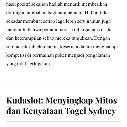
hasil positif sekalian hadiah menarik memberikan
dorongan tambahan bagi para pemain. Hal ini tidak
sekadar membuat setiap laga lebih seru namun juga
menjamin bahwa pemain merasa dihargai atas usaha
dan keterampilan sebab mereka tunjukkan. Dengan
semua seluruh elemen ini, keseruan dalam menghadapi
kompetisi di permainan poker menjadi pengalaman
yang tidak terlupakan.
Kudaslot: Menyingkap Mitos
dan Kenyataan Togel Sydney