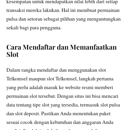
kesempatan untuk mendapatkan nilai lebih dari setiap
transaksi mereka lakukan. Hal ini membuat permainan
pulsa dan setoran sebagai pilihan yang menguntungkan
sekali bagi para pengguna.
Cara Mendaftar dan Memanfaatkan
Slot
Dalam rangka mendaftar dan menggunakan slot
Telkomsel maupun slot Telkomsel, langkah pertama
yang perlu adalah masuk ke website resmi memberi
permainan slot tersebut. Dengan situs ini bisa mencari
data tentang tipe slot yang tersedia, termasuk slot pulsa
dan slot deposit. Pastikan Anda menentukan paket
sesuai cocok dengan kebutuhan dan anggaran Anda