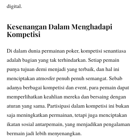
digital.
Kesenangan Dalam Menghadapi
Kompetisi
Di dalam dunia permainan poker, kompetisi senantiasa
adalah bagian yang tak terhindarkan. Setiap pemain
punya tujuan demi menjadi yang terbaik, dan hal ini
menciptakan atmosfer penuh penuh semangat. Sebab
adanya berbagai kompetisi dan event, para pemain dapat
memperlihatkan keahlian mereka dan bersaing dengan
aturan yang sama. Partisipasi dalam kompetisi ini bukan
saja meningkatkan permainan, tetapi juga menciptakan
ikatan sosial antarpemain, yang menjadikan pengalaman
bermain jadi lebih menyenangkan.