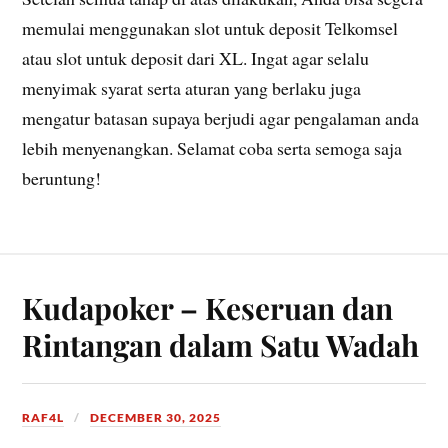
memulai menggunakan slot untuk deposit Telkomsel
atau slot untuk deposit dari XL. Ingat agar selalu
menyimak syarat serta aturan yang berlaku juga
mengatur batasan supaya berjudi agar pengalaman anda
lebih menyenangkan. Selamat coba serta semoga saja
beruntung!
Kudapoker – Keseruan dan
Rintangan dalam Satu Wadah
RAF4L
DECEMBER 30, 2025