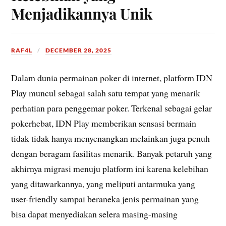
Menjadikannya Unik
RAF4L
DECEMBER 28, 2025
Dalam dunia permainan poker di internet, platform IDN
Play muncul sebagai salah satu tempat yang menarik
perhatian para penggemar poker. Terkenal sebagai gelar
pokerhebat, IDN Play memberikan sensasi bermain
tidak tidak hanya menyenangkan melainkan juga penuh
dengan beragam fasilitas menarik. Banyak petaruh yang
akhirnya migrasi menuju platform ini karena kelebihan
yang ditawarkannya, yang meliputi antarmuka yang
user-friendly sampai beraneka jenis permainan yang
bisa dapat menyediakan selera masing-masing