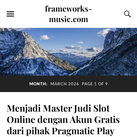
frameworks-
music.com
MONTH:
MARCH 2026
PAGE 1 OF 9
Menjadi Master Judi Slot
Online dengan Akun Gratis
dari pihak Pragmatic Play