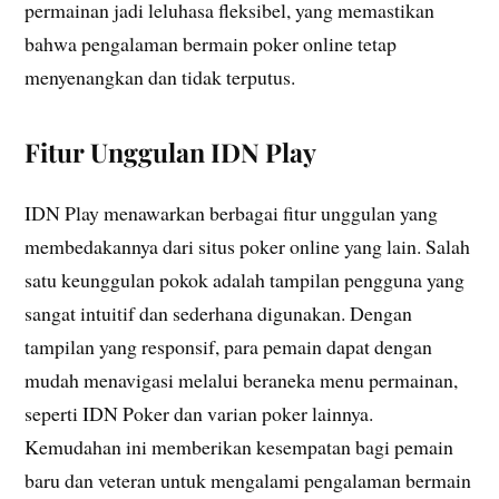
permainan jadi leluhasa fleksibel, yang memastikan
bahwa pengalaman bermain poker online tetap
menyenangkan dan tidak terputus.
Fitur Unggulan IDN Play
IDN Play menawarkan berbagai fitur unggulan yang
membedakannya dari situs poker online yang lain. Salah
satu keunggulan pokok adalah tampilan pengguna yang
sangat intuitif dan sederhana digunakan. Dengan
tampilan yang responsif, para pemain dapat dengan
mudah menavigasi melalui beraneka menu permainan,
seperti IDN Poker dan varian poker lainnya.
Kemudahan ini memberikan kesempatan bagi pemain
baru dan veteran untuk mengalami pengalaman bermain