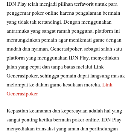
IDN Play telah menjadi pilihan terfavorit untuk para
penggemar poker online karena pengalaman bermain
yang tidak tak tertandingi. Dengan menggunakan
antarmuka yang sangat ramah pengguna, platform ini
memungkinkan pemain agar menikmati game dengan
mudah dan nyaman. Generasipoker, sebagai salah satu
platform yang menggunakan IDN Play, menyediakan
jalan yang cepat dan tanpa batas melalui Link
Generasipoker, sehingga pemain dapat langsung masuk
melompat ke dalam game kesukaan mereka.
Link
Generasipoker
Kepastian keamanan dan kepercayaan adalah hal yang
sangat penting ketika bermain poker online. IDN Play
menyediakan transaksi yang aman dan perlindungan