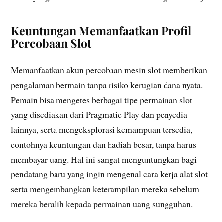
Keuntungan Memanfaatkan Profil
Percobaan Slot
Memanfaatkan akun percobaan mesin slot memberikan
pengalaman bermain tanpa risiko kerugian dana nyata.
Pemain bisa mengetes berbagai tipe permainan slot
yang disediakan dari Pragmatic Play dan penyedia
lainnya, serta mengeksplorasi kemampuan tersedia,
contohnya keuntungan dan hadiah besar, tanpa harus
membayar uang. Hal ini sangat menguntungkan bagi
pendatang baru yang ingin mengenal cara kerja alat slot
serta mengembangkan keterampilan mereka sebelum
mereka beralih kepada permainan uang sungguhan.