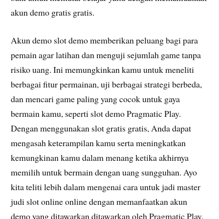
akun demo gratis gratis.
Akun demo slot demo memberikan peluang bagi para
pemain agar latihan dan menguji sejumlah game tanpa
risiko uang. Ini memungkinkan kamu untuk meneliti
berbagai fitur permainan, uji berbagai strategi berbeda,
dan mencari game paling yang cocok untuk gaya
bermain kamu, seperti slot demo Pragmatic Play.
Dengan menggunakan slot gratis gratis, Anda dapat
mengasah keterampilan kamu serta meningkatkan
kemungkinan kamu dalam menang ketika akhirnya
memilih untuk bermain dengan uang sungguhan. Ayo
kita teliti lebih dalam mengenai cara untuk jadi master
judi slot online online dengan memanfaatkan akun
demo yang ditawarkan ditawarkan oleh Pragmatic Play.