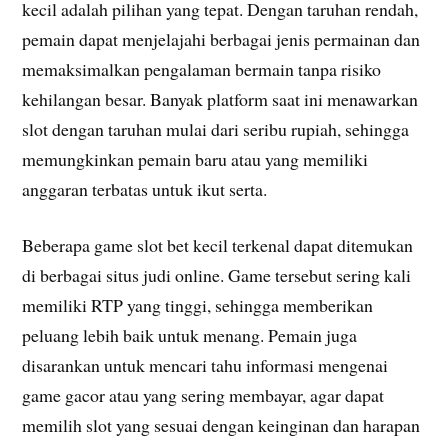
kecil adalah pilihan yang tepat. Dengan taruhan rendah,
pemain dapat menjelajahi berbagai jenis permainan dan
memaksimalkan pengalaman bermain tanpa risiko
kehilangan besar. Banyak platform saat ini menawarkan
slot dengan taruhan mulai dari seribu rupiah, sehingga
memungkinkan pemain baru atau yang memiliki
anggaran terbatas untuk ikut serta.
Beberapa game slot bet kecil terkenal dapat ditemukan
di berbagai situs judi online. Game tersebut sering kali
memiliki RTP yang tinggi, sehingga memberikan
peluang lebih baik untuk menang. Pemain juga
disarankan untuk mencari tahu informasi mengenai
game gacor atau yang sering membayar, agar dapat
memilih slot yang sesuai dengan keinginan dan harapan