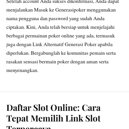
Setelah account Anda sukses dikonfirmasi, Anda dapat
menjalankan Masuk ke Generasipoker menggunakan
nama pengguna dan password yang sudah Anda
ciptakan. Kini, Anda telah bersiap untuk menjelajahi
berbagai permainan poker online yang ada, termasuk
juga dengan Link Alternatif Generasi Poker apabila
diperlukan. Bergabunglah ke komunitas pemain serta
rasakan sensasi bermain poker dengan aman serta
menyenangkan.
Daftar Slot Online: Cara
Tepat Memilih Link Slot
Terpercaya