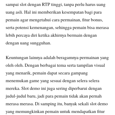
sampai slot dengan RTP tinggi, tanpa perlu harus uang
uang asli. Hal ini memberikan kesempatan bagi para
pemain agar mengetahui cara permainan, fitur bonus,
serta potensi kemenangan, sehingga pemain bisa merasa
lebih percaya diri ketika akhirnya bermain dengan
dengan uang sungguhan.
Keuntungan lainnya adalah beragamnya permainan yang
oleh oleh. Dengan berbagai tema serta tampilan visual
yang menarik, pemain dapat secara gampang
menemukan game yang sesuai dengan selera selera
mereka. Slot demo ini juga sering diperbarui dengan
judul-judul baru, jadi para pemain tidak akan pernah
merasa merasa. Di samping itu, banyak sekali slot demo
yang memungkinkan pemain untuk mendapatkan fitur