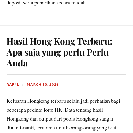
deposit serta penarikan secara mudah.
Hasil Hong Kong Terbaru:
Apa saja yang perlu Perlu
Anda
RAF4L
MARCH 30, 2026
Keluaran Hongkong terbaru selalu jadi perhatian bagi
beberapa pecinta lotto HK. Data tentang hasil
Hongkong dan output dari pools Hongkong sangat
dinanti-nanti, terutama untuk orang-orang yang ikut