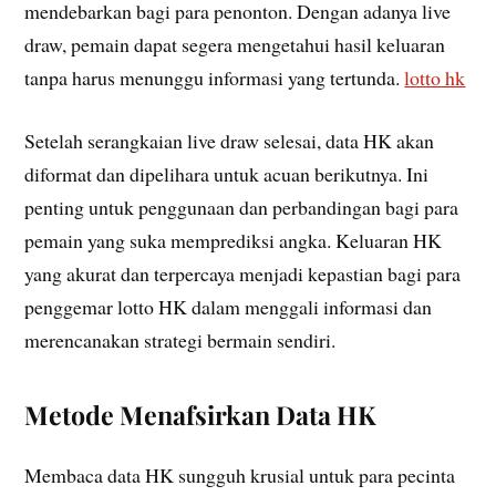
mendebarkan bagi para penonton. Dengan adanya live
draw, pemain dapat segera mengetahui hasil keluaran
tanpa harus menunggu informasi yang tertunda.
lotto hk
Setelah serangkaian live draw selesai, data HK akan
diformat dan dipelihara untuk acuan berikutnya. Ini
penting untuk penggunaan dan perbandingan bagi para
pemain yang suka memprediksi angka. Keluaran HK
yang akurat dan terpercaya menjadi kepastian bagi para
penggemar lotto HK dalam menggali informasi dan
merencanakan strategi bermain sendiri.
Metode Menafsirkan Data HK
Membaca data HK sungguh krusial untuk para pecinta