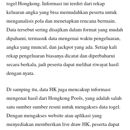
togel Hongkong. Informasi ini terdiri dari rekap
keluaran angka yang bisa memudahkan peserta untuk
menganalisis pola dan menetapkan rencana bermain.
Data tersebut sering disajikan dalam format yang mudah
dipahami, termasuk data mengenai waktu pengeluaran,
angka yang muncul, dan jackpot yang ada. Setiap kali
rekap pengeluaran biasanya dicatat dan diperbaharui
secara berkala, jadi peserta dapat melihat riwayat hasil
dengan nyata.
Di samping itu, data HK juga mencakup informasi
mengenai hasil dari Hongkong Pools, yang adalah salah
satu sumber sumber resmi untuk mengakses data togel.
Dengan mengakses website atau aplikasi yang
menyediakan memberikan live draw HK, peserta dapat