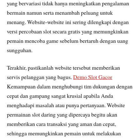
yang bervariasi tidak hanya meningkatkan pengalaman
bermain namun serta menambah peluang untuk
menang. Website-website ini sering dilengkapi dengan
versi percobaan slot secara gratis yang memungkinkan
pemain mencoba game sebelum bertaruh dengan uang
sungguhan.
Terakhir, pastikanlah website tersebut memberikan
servis pelanggan yang bagus.
Demo Slot Gacor
Kemampuan dalam menghubungi tim dukungan dengan
cepat dan gampang sangat krusial apabila Anda
menghadapi masalah atau punya pertanyaan. Website
permainan slot daring yang dipercaya begitu akan
memberikan cara transaksi yang aman dan cepat,
sehingga memungkinkan pemain untuk melakukan