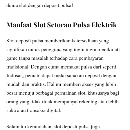
dunia slot dengan deposit pulsa!
Manfaat Slot Setoran Pulsa Elektrik
Slot deposit pulsa memberikan ketersediaan yang
signifikan untuk pengguna yang ingin ingin menikmati
game tanpa masalah terhadap cara pembayaran
tradisional. Dengan cuma memakai pulsa dari seperti
Indosat,, pemain dapat melaksanakan deposit dengan
mudah dan praktis. Hal ini memberi akses yang lebih
besar menuju berbagai permainan slot, khususnya bagi
orang yang tidak tidak mempunyai rekening atau lebih
suka atau transaksi digital.
Selain itu kemudahan, slot deposit pulsa juga