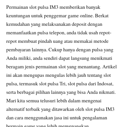
Permainan slot pulsa IM3 memberikan banyak
keuntungan untuk penggemar game online. Berkat
kemudahan yang melaksanakan deposit dengan
memanfaatkan pulsa telepon, anda tidak usah repot-
repot membuat pindah uang atau memakai metode
pembayaran lainnya. Cukup hanya dengan pulsa yang
Anda miliki, anda sendiri dapat langsung menikmati
beragam jenis permainan slot yang menantang. Artikel
ini akan mengupas mengulas lebih jauh tentang slot
pulsa, termasuk slot pulsa Tri, slot pulsa dari Indosat,
serta berbagai pilihan lainnya yang bisa Anda nikmati.
Mari kita semua telusuri lebih dalam mengenai
alternatif terbaik yang ditawarkan oleh slot pulsa IM3
dan cara menggunakan jasa ini untuk pengalaman
bermain game yang lebih menyenangkan.