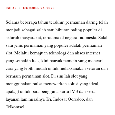
RAF4L
OCTOBER 26, 2025
Selama beberapa tahun terakhir, permainan daring telah
menjadi sebagai salah satu hiburan paling populer di
seluruh masyarakat, terutama di negara Indonesia. Salah
satu jenis permainan yang populer adalah permainan
slot. Melalui kemajuan teknologi dan akses internet
yang semakin luas, kini banyak pemain yang mencari
cara yang lebih mudah untuk melaksanakan setoran dan
bermain permainan slot. Di sini lah slot yang
menggunakan pulsa menawarkan solusi yang ideal,
apalagi untuk para pengguna kartu IM3 dan serta
layanan lain misalnya Tri, Indosat Ooredoo, dan
Telkomsel