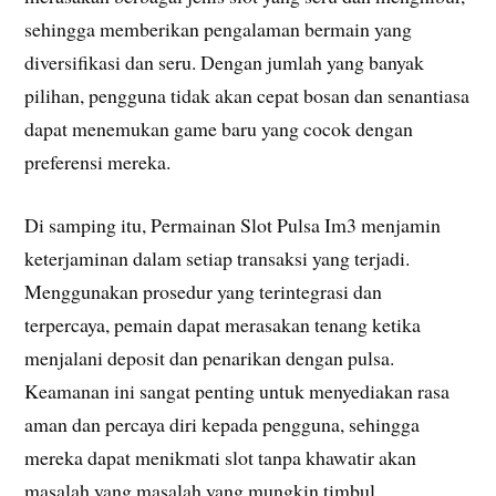
sehingga memberikan pengalaman bermain yang
diversifikasi dan seru. Dengan jumlah yang banyak
pilihan, pengguna tidak akan cepat bosan dan senantiasa
dapat menemukan game baru yang cocok dengan
preferensi mereka.
Di samping itu, Permainan Slot Pulsa Im3 menjamin
keterjaminan dalam setiap transaksi yang terjadi.
Menggunakan prosedur yang terintegrasi dan
terpercaya, pemain dapat merasakan tenang ketika
menjalani deposit dan penarikan dengan pulsa.
Keamanan ini sangat penting untuk menyediakan rasa
aman dan percaya diri kepada pengguna, sehingga
mereka dapat menikmati slot tanpa khawatir akan
masalah yang masalah yang mungkin timbul.