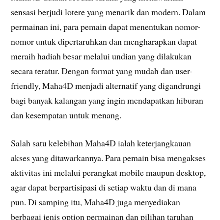
sensasi berjudi lotere yang menarik dan modern. Dalam
permainan ini, para pemain dapat menentukan nomor-
nomor untuk dipertaruhkan dan mengharapkan dapat
meraih hadiah besar melalui undian yang dilakukan
secara teratur. Dengan format yang mudah dan user-
friendly, Maha4D menjadi alternatif yang digandrungi
bagi banyak kalangan yang ingin mendapatkan hiburan
dan kesempatan untuk menang.
Salah satu kelebihan Maha4D ialah keterjangkauan
akses yang ditawarkannya. Para pemain bisa mengakses
aktivitas ini melalui perangkat mobile maupun desktop,
agar dapat berpartisipasi di setiap waktu dan di mana
pun. Di samping itu, Maha4D juga menyediakan
berbagai jenis option permainan dan pilihan taruhan