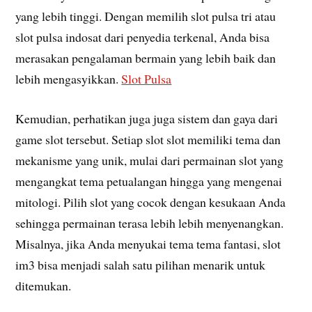
yang lebih tinggi. Dengan memilih slot pulsa tri atau
slot pulsa indosat dari penyedia terkenal, Anda bisa
merasakan pengalaman bermain yang lebih baik dan
lebih mengasyikkan.
Slot Pulsa
Kemudian, perhatikan juga juga sistem dan gaya dari
game slot tersebut. Setiap slot slot memiliki tema dan
mekanisme yang unik, mulai dari permainan slot yang
mengangkat tema petualangan hingga yang mengenai
mitologi. Pilih slot yang cocok dengan kesukaan Anda
sehingga permainan terasa lebih lebih menyenangkan.
Misalnya, jika Anda menyukai tema tema fantasi, slot
im3 bisa menjadi salah satu pilihan menarik untuk
ditemukan.