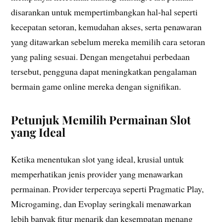
disarankan untuk mempertimbangkan hal-hal seperti
kecepatan setoran, kemudahan akses, serta penawaran
yang ditawarkan sebelum mereka memilih cara setoran
yang paling sesuai. Dengan mengetahui perbedaan
tersebut, pengguna dapat meningkatkan pengalaman
bermain game online mereka dengan signifikan.
Petunjuk Memilih Permainan Slot
yang Ideal
Ketika menentukan slot yang ideal, krusial untuk
memperhatikan jenis provider yang menawarkan
permainan. Provider terpercaya seperti Pragmatic Play,
Microgaming, dan Evoplay seringkali menawarkan
lebih banyak fitur menarik dan kesempatan menang