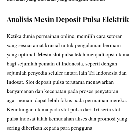
Analisis Mesin Deposit Pulsa Elektrik
Ketika dunia permainan online, memilih cara setoran
yang sesuai amat krusial untuk pengalaman bermain
yang optimal. Mesin slot pulsa telah menjadi opsi utama
bagi sejumlah pemain di Indonesia, seperti dengan
sejumlah penyedia seluler antara lain Tri Indonesia dan
Indosat. Slot deposit pulsa terutama menawarkan
kenyamanan dan kecepatan pada proses penyetoran,
agar pemain dapat lebih fokus pada permainan mereka.
Keuntungan utama pada slot pulsa dari Tri serta slot
pulsa indosat ialah kemudahan akses dan promosi yang
sering diberikan kepada para pengguna.