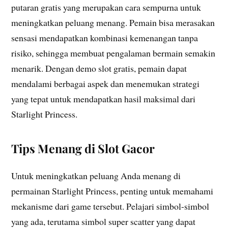
putaran gratis yang merupakan cara sempurna untuk
meningkatkan peluang menang. Pemain bisa merasakan
sensasi mendapatkan kombinasi kemenangan tanpa
risiko, sehingga membuat pengalaman bermain semakin
menarik. Dengan demo slot gratis, pemain dapat
mendalami berbagai aspek dan menemukan strategi
yang tepat untuk mendapatkan hasil maksimal dari
Starlight Princess.
Tips Menang di Slot Gacor
Untuk meningkatkan peluang Anda menang di
permainan Starlight Princess, penting untuk memahami
mekanisme dari game tersebut. Pelajari simbol-simbol
yang ada, terutama simbol super scatter yang dapat