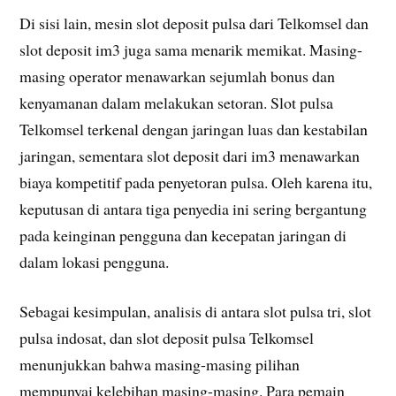
Di sisi lain, mesin slot deposit pulsa dari Telkomsel dan
slot deposit im3 juga sama menarik memikat. Masing-
masing operator menawarkan sejumlah bonus dan
kenyamanan dalam melakukan setoran. Slot pulsa
Telkomsel terkenal dengan jaringan luas dan kestabilan
jaringan, sementara slot deposit dari im3 menawarkan
biaya kompetitif pada penyetoran pulsa. Oleh karena itu,
keputusan di antara tiga penyedia ini sering bergantung
pada keinginan pengguna dan kecepatan jaringan di
dalam lokasi pengguna.
Sebagai kesimpulan, analisis di antara slot pulsa tri, slot
pulsa indosat, dan slot deposit pulsa Telkomsel
menunjukkan bahwa masing-masing pilihan
mempunyai kelebihan masing-masing. Para pemain