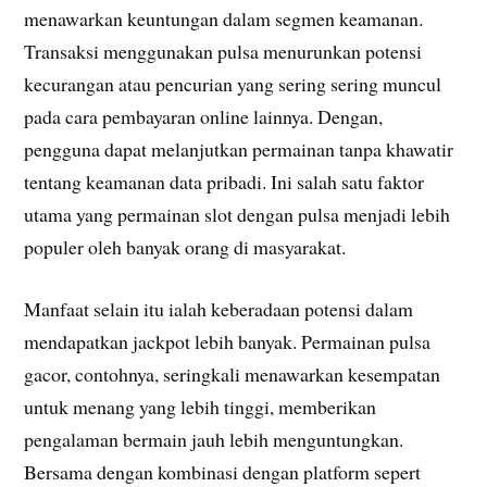
menawarkan keuntungan dalam segmen keamanan.
Transaksi menggunakan pulsa menurunkan potensi
kecurangan atau pencurian yang sering sering muncul
pada cara pembayaran online lainnya. Dengan,
pengguna dapat melanjutkan permainan tanpa khawatir
tentang keamanan data pribadi. Ini salah satu faktor
utama yang permainan slot dengan pulsa menjadi lebih
populer oleh banyak orang di masyarakat.
Manfaat selain itu ialah keberadaan potensi dalam
mendapatkan jackpot lebih banyak. Permainan pulsa
gacor, contohnya, seringkali menawarkan kesempatan
untuk menang yang lebih tinggi, memberikan
pengalaman bermain jauh lebih menguntungkan.
Bersama dengan kombinasi dengan platform sepert