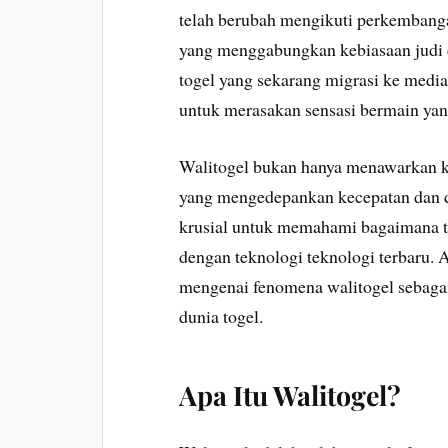
telah berubah mengikuti perkembanga
yang menggabungkan kebiasaan judi d
togel yang sekarang migrasi ke media 
untuk merasakan sensasi bermain ya
Walitogel bukan hanya menawarkan k
yang mengedepankan kecepatan dan da
krusial untuk memahami bagaimana tr
dengan teknologi teknologi terbaru. A
mengenai fenomena walitogel sebagai 
dunia togel.
Apa Itu Walitogel?