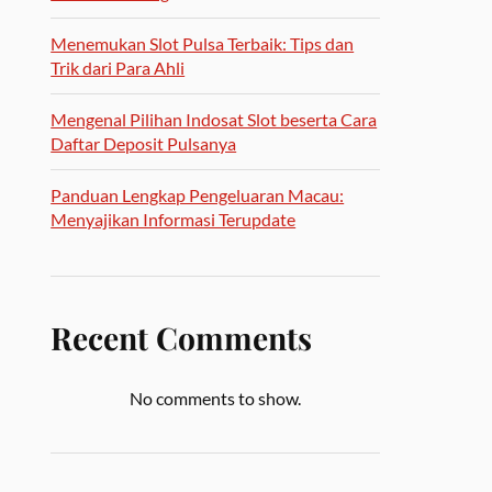
Menemukan Slot Pulsa Terbaik: Tips dan
Trik dari Para Ahli
Mengenal Pilihan Indosat Slot beserta Cara
Daftar Deposit Pulsanya
Panduan Lengkap Pengeluaran Macau:
Menyajikan Informasi Terupdate
Recent Comments
No comments to show.