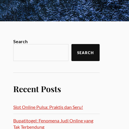
Search
SEARCH
Recent Posts
Slot Online Pulsa: Praktis dan Seru!
Bupatitogel: Fenomena Judi Online yang
Tak Terbendung