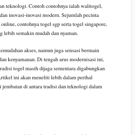
n teknologi. Contoh contohnya ialah walitogel,
an inovasi-inovasi modern. Sejumlah pecinta
online, contohnya togel sgp serta togel singapore,
ng lebih semakin mudah dan nyaman.
emudahan akses, namun juga sensasi bermain
n kenyamanan. Di tengah arus modernisasi ini,
adisi togel masih dijaga sementara digabungkan
rtikel ini akan meneliti lebih dalam perihal
jembatan di antara tradisi dan teknologi dalam