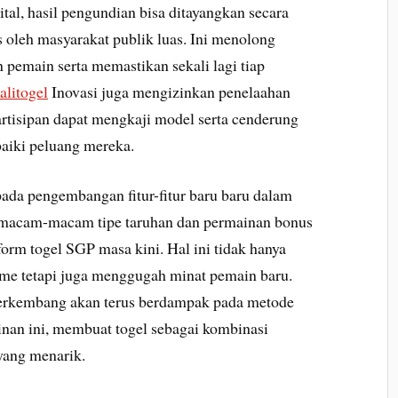
al, hasil pengundian bisa ditayangkan secara
s oleh masyarakat publik luas. Ini menolong
pemain serta memastikan sekali lagi tiap
alitogel
Inovasi juga mengizinkan penelaahan
rtisipan dapat mengkaji model serta cenderung
aiki peluang mereka.
 pada pengembangan fitur-fitur baru baru dalam
ermacam-macam tipe taruhan dan permainan bonus
form togel SGP masa kini. Hal ini tidak hanya
e tetapi juga menggugah minat pemain baru.
 berkembang akan terus berdampak pada metode
nan ini, membuat togel sebagai kombinasi
 yang menarik.