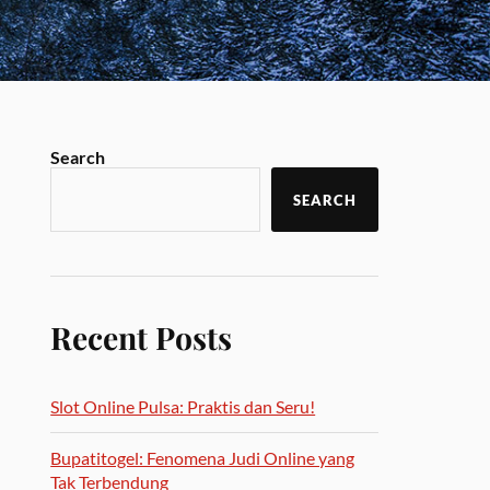
Search
SEARCH
Recent Posts
Slot Online Pulsa: Praktis dan Seru!
Bupatitogel: Fenomena Judi Online yang
Tak Terbendung