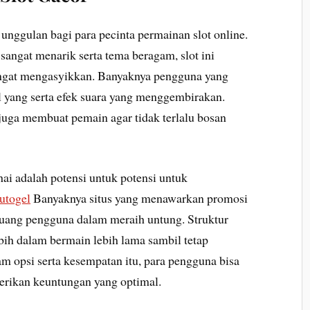
 unggulan bagi para pecinta permainan slot online.
ngat menarik serta tema beragam, slot ini
gat mengasyikkan. Banyaknya pengguna yang
l yang serta efek suara yang menggembirakan.
 juga membuat pemain agar tidak terlalu bosan
Thai adalah potensi untuk potensi untuk
utogel
Banyaknya situs yang menawarkan promosi
uang pengguna dalam meraih untung. Struktur
bih dalam bermain lebih lama sambil tetap
 opsi serta kesempatan itu, para pengguna bisa
rikan keuntungan yang optimal.