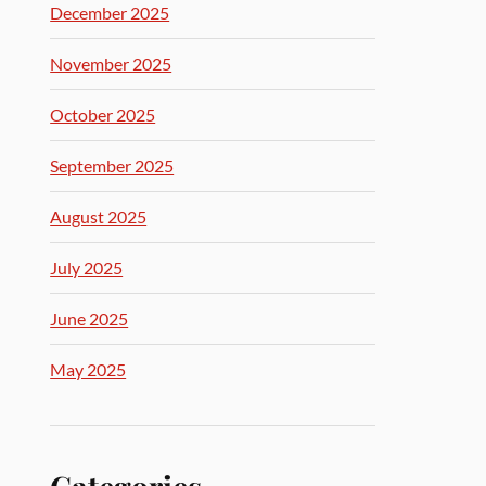
December 2025
November 2025
October 2025
September 2025
August 2025
July 2025
June 2025
May 2025