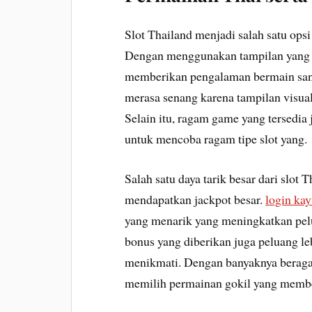
Slot Thailand menjadi salah satu opsi
Dengan menggunakan tampilan yang sa
memberikan pengalaman bermain san
merasa senang karena tampilan visua
Selain itu, ragam game yang tersedia
untuk mencoba ragam tipe slot yang.
Salah satu daya tarik besar dari slot 
mendapatkan jackpot besar.
login kay
yang menarik yang meningkatkan pel
bonus yang diberikan juga peluang le
menikmati. Dengan banyaknya beragam
memilih permainan gokil yang membe