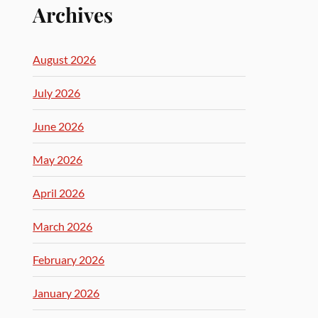
Archives
August 2026
July 2026
June 2026
May 2026
April 2026
March 2026
February 2026
January 2026