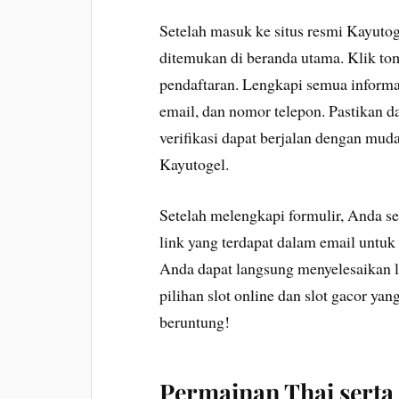
Setelah masuk ke situs resmi Kayuto
ditemukan di beranda utama. Klik to
pendaftaran. Lengkapi semua informa
email, dan nomor telepon. Pastikan 
verifikasi dapat berjalan dengan mud
Kayutogel.
Setelah melengkapi formulir, Anda s
link yang terdapat dalam email untuk
Anda dapat langsung menyelesaikan l
pilihan slot online dan slot gacor ya
beruntung!
Permainan Thai serta