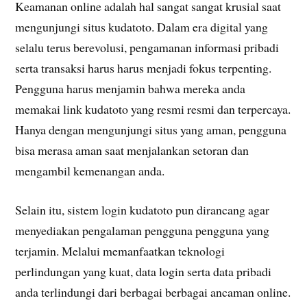
Keamanan online adalah hal sangat sangat krusial saat
mengunjungi situs kudatoto. Dalam era digital yang
selalu terus berevolusi, pengamanan informasi pribadi
serta transaksi harus harus menjadi fokus terpenting.
Pengguna harus menjamin bahwa mereka anda
memakai link kudatoto yang resmi resmi dan terpercaya.
Hanya dengan mengunjungi situs yang aman, pengguna
bisa merasa aman saat menjalankan setoran dan
mengambil kemenangan anda.
Selain itu, sistem login kudatoto pun dirancang agar
menyediakan pengalaman pengguna pengguna yang
terjamin. Melalui memanfaatkan teknologi
perlindungan yang kuat, data login serta data pribadi
anda terlindungi dari berbagai berbagai ancaman online.