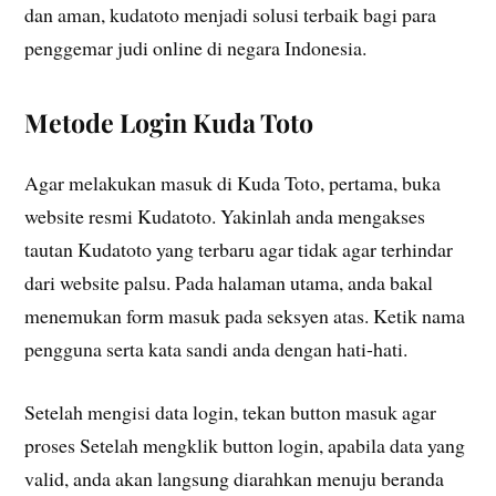
dan aman, kudatoto menjadi solusi terbaik bagi para
penggemar judi online di negara Indonesia.
Metode Login Kuda Toto
Agar melakukan masuk di Kuda Toto, pertama, buka
website resmi Kudatoto. Yakinlah anda mengakses
tautan Kudatoto yang terbaru agar tidak agar terhindar
dari website palsu. Pada halaman utama, anda bakal
menemukan form masuk pada seksyen atas. Ketik nama
pengguna serta kata sandi anda dengan hati-hati.
Setelah mengisi data login, tekan button masuk agar
proses Setelah mengklik button login, apabila data yang
valid, anda akan langsung diarahkan menuju beranda