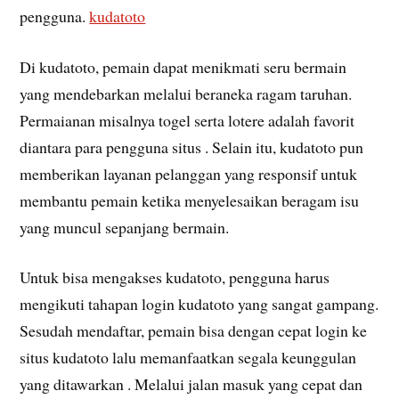
pengguna.
kudatoto
Di kudatoto, pemain dapat menikmati seru bermain
yang mendebarkan melalui beraneka ragam taruhan.
Permaianan misalnya togel serta lotere adalah favorit
diantara para pengguna situs . Selain itu, kudatoto pun
memberikan layanan pelanggan yang responsif untuk
membantu pemain ketika menyelesaikan beragam isu
yang muncul sepanjang bermain.
Untuk bisa mengakses kudatoto, pengguna harus
mengikuti tahapan login kudatoto yang sangat gampang.
Sesudah mendaftar, pemain bisa dengan cepat login ke
situs kudatoto lalu memanfaatkan segala keunggulan
yang ditawarkan . Melalui jalan masuk yang cepat dan