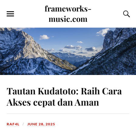
frameworks-
music.com
Tautan Kudatoto: Raih Cara
Akses cepat dan Aman
RAF4L
JUNE 28, 2025