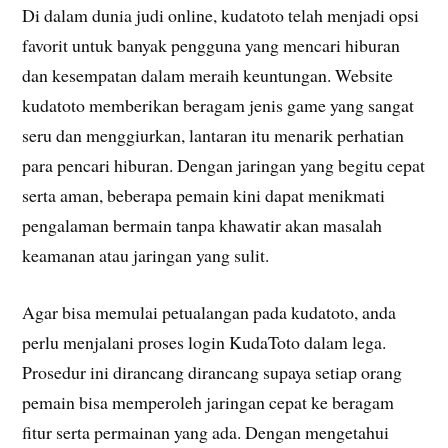
Di dalam dunia judi online, kudatoto telah menjadi opsi
favorit untuk banyak pengguna yang mencari hiburan
dan kesempatan dalam meraih keuntungan. Website
kudatoto memberikan beragam jenis game yang sangat
seru dan menggiurkan, lantaran itu menarik perhatian
para pencari hiburan. Dengan jaringan yang begitu cepat
serta aman, beberapa pemain kini dapat menikmati
pengalaman bermain tanpa khawatir akan masalah
keamanan atau jaringan yang sulit.
Agar bisa memulai petualangan pada kudatoto, anda
perlu menjalani proses login KudaToto dalam lega.
Prosedur ini dirancang dirancang supaya setiap orang
pemain bisa memperoleh jaringan cepat ke beragam
fitur serta permainan yang ada. Dengan mengetahui