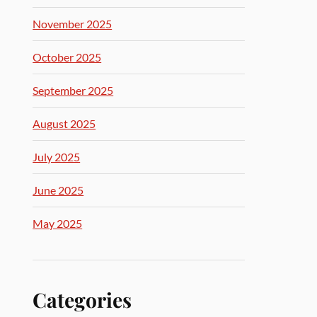
November 2025
October 2025
September 2025
August 2025
July 2025
June 2025
May 2025
Categories