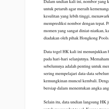
Dalam undian kali ini, nombor yang 
untuk petaruh agar meraih kemenanga
kesulitan yang lebih tinggi, menawark
memprediksi nombor dengan tepat. P
momen yang sangat diniat-niatkan, kar
diadakan oleh pihak Hongkong Pools
Data togel HK kali ini menunjukkan ha
pada hari-hari selanjutnya. Memahami
sebelumnya adalah penting untuk me
sering mempelajari data-data sebel
kemungkinan muncul kembali. Dengan 
bersiap dalam menentukan angka ang
Selain itu, data undian langsung HK 