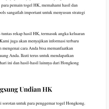
i para pemain togel HK, memahami hasil dan
ols sangatlah important untuk menyusun strategi
s tuntas rekap hasil HK, termasuk angka keluaran
 Kami juga akan menyajikan informasi terbaru
n mengenai cara Anda bisa memanfaatkan
luang Anda. Ikuti terus untuk mendapatkan
ari ini dan hasil-hasil lainnya dari Hongkong
ngsung Undian HK
di sorotan untuk para penggemar togel Hongkong.