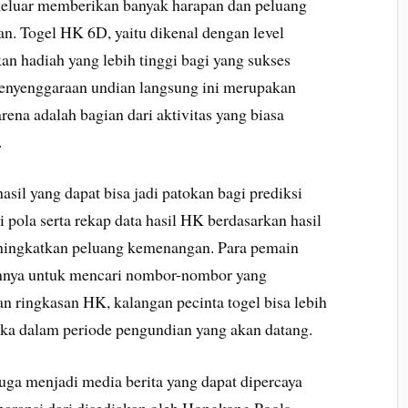
keluar memberikan banyak harapan dan peluang
n. Togel HK 6D, yaitu dikenal dengan level
an hadiah yang lebih tinggi bagi yang sukses
enyenggaraan undian langsung ini merupakan
ena adalah bagian dari aktivitas yang biasa
.
sil yang dapat bisa jadi patokan bagi prediksi
 pola serta rekap data hasil HK berdasarkan hasil
ningkatkan peluang kemenangan. Para pemain
umnya untuk mencari nombor-nombor yang
ringkasan HK, kalangan pecinta togel bisa lebih
ka dalam periode pengundian yang akan datang.
juga menjadi media berita yang dapat dipercaya