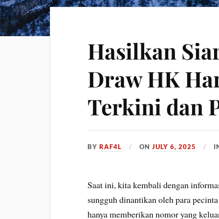
Hasilkan Sia
Draw HK Hari
Terkini dan
BY
RAF4L
ON
JULY 6, 2025
I
Saat ini, kita kembali dengan infor
sungguh dinantikan oleh para pecinta 
hanya memberikan nomor yang keluar,