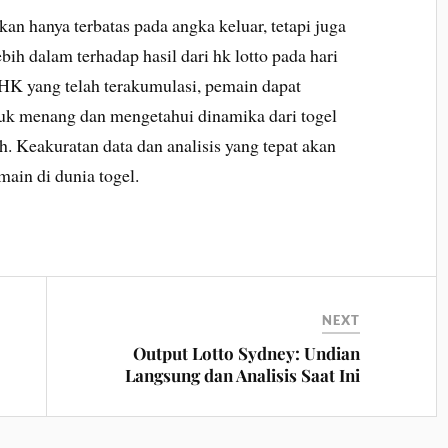
ukan hanya terbatas pada angka keluar, tetapi juga
bih dalam terhadap hasil dari hk lotto pada hari
HK yang telah terakumulasi, pemain dapat
k menang dan mengetahui dinamika dari togel
 Keakuratan data dan analisis yang tepat akan
ain di dunia togel.
NEXT
Output Lotto Sydney: Undian
Langsung dan Analisis Saat Ini