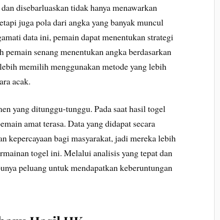
i dan disebarluaskan tidak hanya menawarkan
etapi juga pola dari angka yang banyak muncul
gamati data ini, pemain dapat menentukan strategi
lah pemain senang menentukan angka berdasarkan
sa lebih memilih menggunakan metode yang lebih
ara acak.
en yang ditunggu-tunggu. Pada saat hasil togel
main amat terasa. Data yang didapat secara
n kepercayaan bagi masyarakat, jadi mereka lebih
rmainan togel ini. Melalui analisis yang tepat dan
 punya peluang untuk mendapatkan keberuntungan