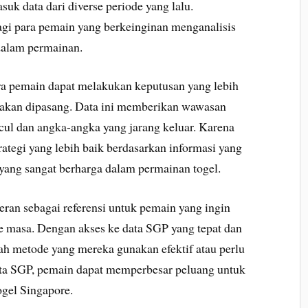
suk data dari diverse periode yang lalu.
agi para pemain yang berkeinginan menganalisis
dalam permainan.
 pemain dapat melakukan keputusan yang lebih
akan dipasang. Data ini memberikan wawasan
ul dan angka-angka yang jarang keluar. Karena
ategi yang lebih baik berdasarkan informasi yang
u yang sangat berharga dalam permainan togel.
eran sebagai referensi untuk pemain yang ingin
e masa. Dengan akses ke data SGP yang tepat dan
ah metode yang mereka gunakan efektif atau perlu
ta SGP, pemain dapat memperbesar peluang untuk
gel Singapore.