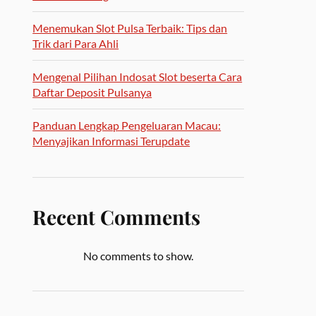
Menemukan Slot Pulsa Terbaik: Tips dan
Trik dari Para Ahli
Mengenal Pilihan Indosat Slot beserta Cara
Daftar Deposit Pulsanya
Panduan Lengkap Pengeluaran Macau:
Menyajikan Informasi Terupdate
Recent Comments
No comments to show.