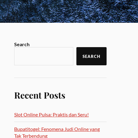
Search
SEARCH
Recent Posts
Slot Online Pulsa: Praktis dan Seru!
Bupatitogel: Fenomena Judi Online yang
Tak Terbendung