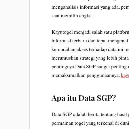
menganalisis informasi yang ada, pe
saat memilih angka.
Kayutogel menjadi salah satu platf
informasi terbaru dan tepat mengena
kemudahan akses terhadap data ini m
merumuskan strategi yang lebih pintar
pentingnya Data SGP sangat penting 
memaksimalkan penggunaannya.
kay
Apa itu Data SGP?
Data SGP adalah berita tentang hasil
permainan togel yang terkenal di dun