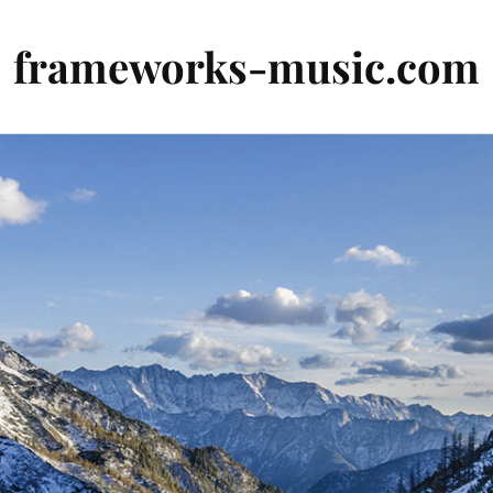
frameworks-music.com