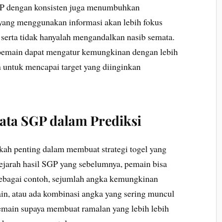
GP dengan konsisten juga menumbuhkan
 yang menggunakan informasi akan lebih fokus
 serta tidak hanyalah mengandalkan nasib semata.
 pemain dapat mengatur kemungkinan dengan lebih
 untuk mencapai target yang diinginkan
ta SGP dalam Prediksi
h penting dalam membuat strategi togel yang
sejarah hasil SGP yang sebelumnya, pemain bisa
Sebagai contoh, sejumlah angka kemungkinan
ain, atau ada kombinasi angka yang sering muncul
main supaya membuat ramalan yang lebih lebih