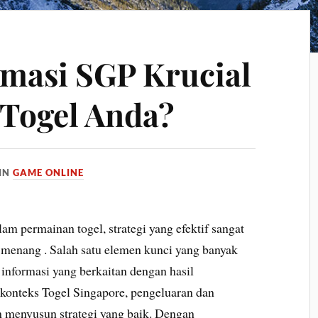
masi SGP Krucial
 Togel Anda?
IN
GAME ONLINE
am permainan togel, strategi yang efektif sangat
menang . Salah satu elemen kunci yang banyak
informasi yang berkaitan dengan hasil
 konteks Togel Singapore, pengeluaran dan
 menyusun strategi yang baik. Dengan