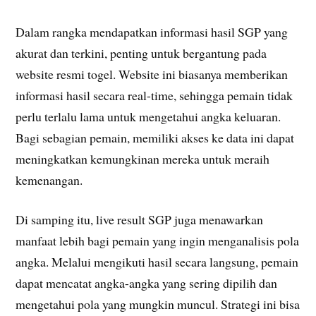
Dalam rangka mendapatkan informasi hasil SGP yang
akurat dan terkini, penting untuk bergantung pada
website resmi togel. Website ini biasanya memberikan
informasi hasil secara real-time, sehingga pemain tidak
perlu terlalu lama untuk mengetahui angka keluaran.
Bagi sebagian pemain, memiliki akses ke data ini dapat
meningkatkan kemungkinan mereka untuk meraih
kemenangan.
Di samping itu, live result SGP juga menawarkan
manfaat lebih bagi pemain yang ingin menganalisis pola
angka. Melalui mengikuti hasil secara langsung, pemain
dapat mencatat angka-angka yang sering dipilih dan
mengetahui pola yang mungkin muncul. Strategi ini bisa