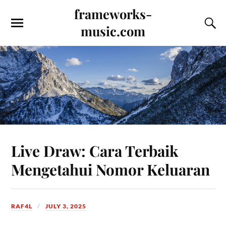
frameworks-
music.com
Live Draw: Cara Terbaik
Mengetahui Nomor Keluaran
RAF4L
JULY 3, 2025