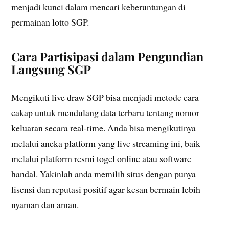
menjadi kunci dalam mencari keberuntungan di
permainan lotto SGP.
Cara Partisipasi dalam Pengundian
Langsung SGP
Mengikuti live draw SGP bisa menjadi metode cara
cakap untuk mendulang data terbaru tentang nomor
keluaran secara real-time. Anda bisa mengikutinya
melalui aneka platform yang live streaming ini, baik
melalui platform resmi togel online atau software
handal. Yakinlah anda memilih situs dengan punya
lisensi dan reputasi positif agar kesan bermain lebih
nyaman dan aman.