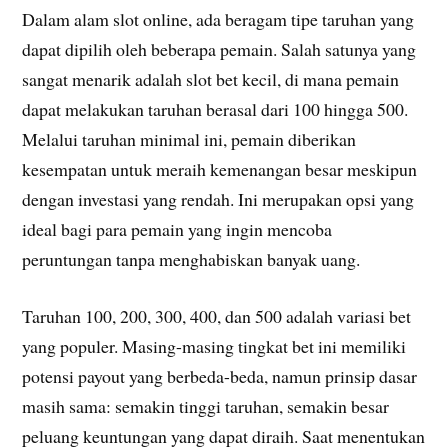
Dalam alam slot online, ada beragam tipe taruhan yang
dapat dipilih oleh beberapa pemain. Salah satunya yang
sangat menarik adalah slot bet kecil, di mana pemain
dapat melakukan taruhan berasal dari 100 hingga 500.
Melalui taruhan minimal ini, pemain diberikan
kesempatan untuk meraih kemenangan besar meskipun
dengan investasi yang rendah. Ini merupakan opsi yang
ideal bagi para pemain yang ingin mencoba
peruntungan tanpa menghabiskan banyak uang.
Taruhan 100, 200, 300, 400, dan 500 adalah variasi bet
yang populer. Masing-masing tingkat bet ini memiliki
potensi payout yang berbeda-beda, namun prinsip dasar
masih sama: semakin tinggi taruhan, semakin besar
peluang keuntungan yang dapat diraih. Saat menentukan