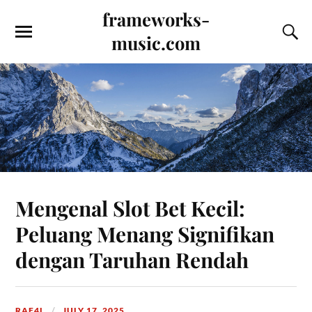
frameworks-
music.com
Mengenal Slot Bet Kecil:
Peluang Menang Signifikan
dengan Taruhan Rendah
RAF4L
JULY 17, 2025