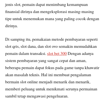
jenis slot, pemain dapat menimbang kemampuan
finansial dirinya dan mengeksplorasi masing-masing
tipe untuk menemukan mana yang paling cocok dengan
dirinya.
Di samping itu, pemakaian metode pembayaran seperti
slot qris, slot dana, dan slot ovo semakin memudahkan
pemain dalam transaksi.
slot bet 300
Dengan adanya
sistem pembayaran yang sangat cepat dan aman,
beberapa pemain dapat fokus pada game tanpa khawatir
akan masalah teknis. Hal ini membuat pengalaman
bermain slot online menjadi menarik dan menarik,
memberi peluang untuk menikmati serunya permainan
sambil tetap mengawasi pengeluaran.