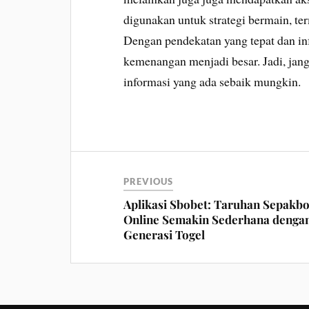
digunakan untuk strategi bermain, t
Dengan pendekatan yang tepat dan in
kemenangan menjadi besar. Jadi, jan
informasi yang ada sebaik mungkin.
PREVIOUS
Aplikasi Sbobet: Taruhan Sepakbo
Online Semakin Sederhana denga
Generasi Togel