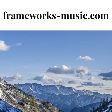
frameworks-music.com