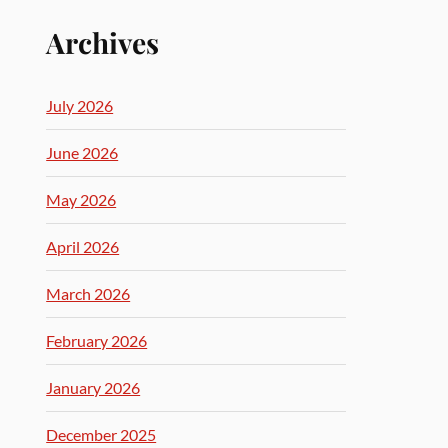
Archives
July 2026
June 2026
May 2026
April 2026
March 2026
February 2026
January 2026
December 2025