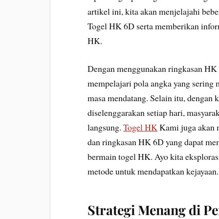
artikel ini, kita akan menjelajahi be
Togel HK 6D serta memberikan informa
HK.
Dengan menggunakan ringkasan HK da
mempelajari pola angka yang sering
masa mendatang. Selain itu, dengan
diselenggarakan setiap hari, masyara
langsung.
Togel HK
Kami juga akan m
dan ringkasan HK 6D yang dapat me
bermain togel HK. Ayo kita eksplora
metode untuk mendapatkan kejayaan.
Strategi Menang di P