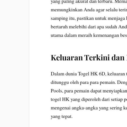
yang paling akurat dan terbaru. Meman
memungkinkan Anda agar selalu terin
samping itu, pastikan untuk menjaga 
bertaruh melebihi dari apa sudah And
utama dalam meraih kemenangan bes
Keluaran Terkini dan
Dalam dunia Togel HK 6D, keluaran 
ditunggu oleh para para pemain. Den
Pools, para pemain dapat menyiapkan 
togel HK yang diperoleh dari setiap
mengenai angka-angka yang sering k
yang tepat.