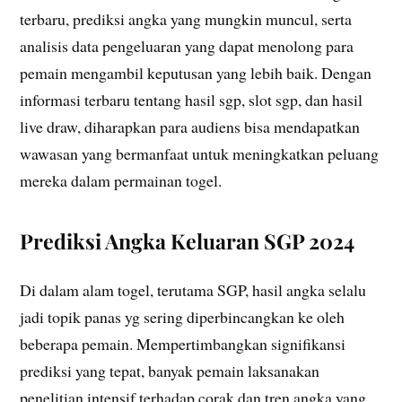
terbaru, prediksi angka yang mungkin muncul, serta
analisis data pengeluaran yang dapat menolong para
pemain mengambil keputusan yang lebih baik. Dengan
informasi terbaru tentang hasil sgp, slot sgp, dan hasil
live draw, diharapkan para audiens bisa mendapatkan
wawasan yang bermanfaat untuk meningkatkan peluang
mereka dalam permainan togel.
Prediksi Angka Keluaran SGP 2024
Di dalam alam togel, terutama SGP, hasil angka selalu
jadi topik panas yg sering diperbincangkan ke oleh
beberapa pemain. Mempertimbangkan signifikansi
prediksi yang tepat, banyak pemain laksanakan
penelitian intensif terhadap corak dan tren angka yang