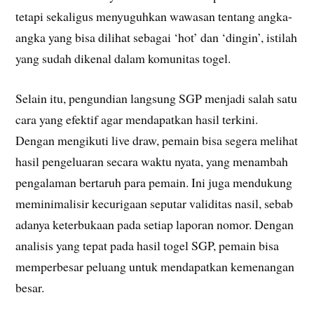
tetapi sekaligus menyuguhkan wawasan tentang angka-
angka yang bisa dilihat sebagai ‘hot’ dan ‘dingin’, istilah
yang sudah dikenal dalam komunitas togel.
Selain itu, pengundian langsung SGP menjadi salah satu
cara yang efektif agar mendapatkan hasil terkini.
Dengan mengikuti live draw, pemain bisa segera melihat
hasil pengeluaran secara waktu nyata, yang menambah
pengalaman bertaruh para pemain. Ini juga mendukung
meminimalisir kecurigaan seputar validitas nasil, sebab
adanya keterbukaan pada setiap laporan nomor. Dengan
analisis yang tepat pada hasil togel SGP, pemain bisa
memperbesar peluang untuk mendapatkan kemenangan
besar.