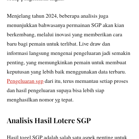
Menjelang tahun 2024, beberapa analisis juga
menunjukkan bahwasanya permainan SGP akan kian
berkembang, melalui inovasi yang memberikan cara
baru bagi pemain untuk terlibat. Live draw dan
informasi langsung mengenai pengeluaran jadi semakin
penting, yang memungkinkan pemain untuk membuat
keputusan yang lebih baik menggunakan data terbaru.
Pengeluaran sgp
dari itu, terus memantau setiap proses
dan hasil pengeluaran supaya bisa lebih siap
menghasilkan nomor yg tepat.
Analisis Hasil Lotere SGP
Hasil togel SGP adalah salah satu aspek penting untuk