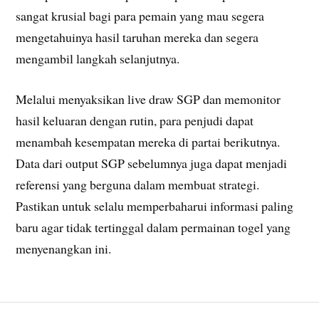
sangat krusial bagi para pemain yang mau segera
mengetahuinya hasil taruhan mereka dan segera
mengambil langkah selanjutnya.
Melalui menyaksikan live draw SGP dan memonitor
hasil keluaran dengan rutin, para penjudi dapat
menambah kesempatan mereka di partai berikutnya.
Data dari output SGP sebelumnya juga dapat menjadi
referensi yang berguna dalam membuat strategi.
Pastikan untuk selalu memperbaharui informasi paling
baru agar tidak tertinggal dalam permainan togel yang
menyenangkan ini.