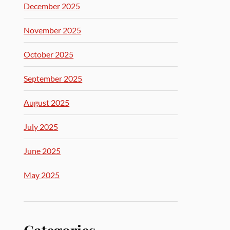
December 2025
November 2025
October 2025
September 2025
August 2025
July 2025
June 2025
May 2025