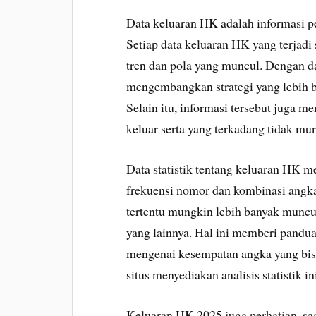
Data keluaran HK adalah informasi pe
Setiap data keluaran HK yang terjadi
tren dan pola yang muncul. Dengan da
mengembangkan strategi yang lebih 
Selain itu, informasi tersebut juga
keluar serta yang terkadang tidak mun
Data statistik tentang keluaran HK 
frekuensi nomor dan kombinasi angka
tertentu mungkin lebih banyak muncu
yang lainnya. Hal ini memberi pand
mengenai kesempatan angka yang bisa
situs menyediakan analisis statistik in
Keluaran HK 2025 juga perhatian, sa