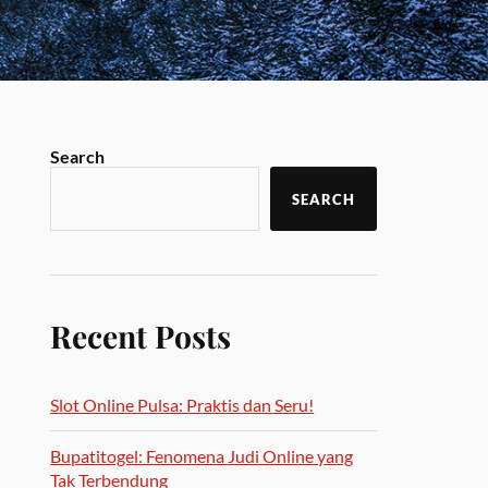
Search
SEARCH
Recent Posts
Slot Online Pulsa: Praktis dan Seru!
Bupatitogel: Fenomena Judi Online yang
Tak Terbendung