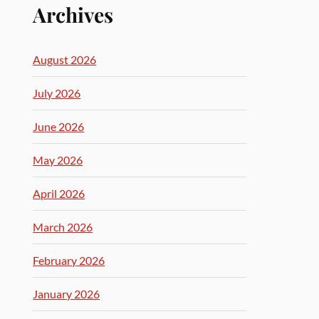
Archives
August 2026
July 2026
June 2026
May 2026
April 2026
March 2026
February 2026
January 2026