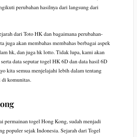
ikuti perubahan hasilnya dari langsung dari
 sejarah dari Toto HK dan bagaimana perubahan-
 kita juga akan membahas membahas berbagai aspek
lam hk, dan juga hk lotto. Tidak lupa, kami akan
 serta data seputar togel HK 6D dan data hasil 6D
yo kita semua menjelajahi lebih dalam tentang
i di komunitas.
Kong
ai permainan togel Hong Kong, sudah menjadi
ng populer sejak Indonesia. Sejarah dari Togel