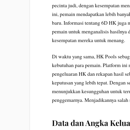
pecinta judi, dengan kesempatan men
ini, pemain mendapatkan lebih banyak
baru. Informasi tentang 6D HK juga 
pemain untuk menganalisis hasilnya
kesempatan mereka untuk menang.
Di waktu yang sama, HK Pools sebaga
kebutuhan para pemain. Platform ini
pengeluaran HK dan rekapan hasil s
keputusan yang lebih tepat. Dengan 
menunjukkan kesungguhan untuk ter
penggemarnya. Menjadikannya salah sa
Data dan Angka Kelu