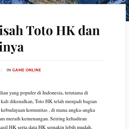
isah Toto HK dan
inya
IN
GAME ONLINE
dian yang populer di Indonesia, terutama di
a kali dikenalkan, Toto HK telah menjadi bagian
 kebudayaan komunitas , di mana angka-angka
lam meraih kemenangan. Seiring kehadiran
 hasil HK serta data HK semakin lebih mudah,