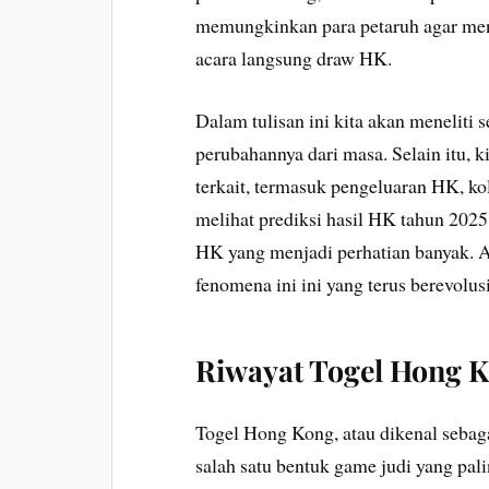
memungkinkan para petaruh agar meng
acara langsung draw HK.
Dalam tulisan ini kita akan meneliti
perubahannya dari masa. Selain itu,
terkait, termasuk pengeluaran HK, ko
melihat prediksi hasil HK tahun 2025
HK yang menjadi perhatian banyak. A
fenomena ini ini yang terus berevolus
Riwayat Togel Hong 
Togel Hong Kong, atau dikenal sebag
salah satu bentuk game judi yang pali