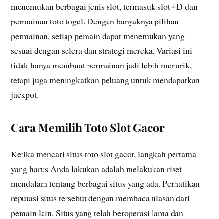
menemukan berbagai jenis slot, termasuk slot 4D dan
permainan toto togel. Dengan banyaknya pilihan
permainan, setiap pemain dapat menemukan yang
sesuai dengan selera dan strategi mereka. Variasi ini
tidak hanya membuat permainan jadi lebih menarik,
tetapi juga meningkatkan peluang untuk mendapatkan
jackpot.
Cara Memilih Toto Slot Gacor
Ketika mencari situs toto slot gacor, langkah pertama
yang harus Anda lakukan adalah melakukan riset
mendalam tentang berbagai situs yang ada. Perhatikan
reputasi situs tersebut dengan membaca ulasan dari
pemain lain. Situs yang telah beroperasi lama dan