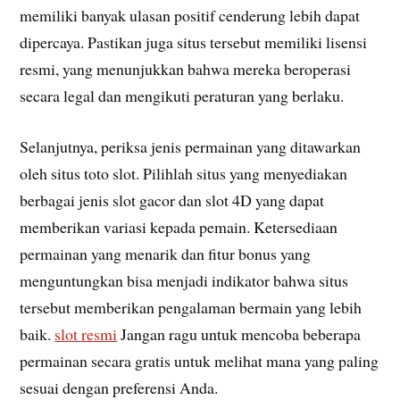
memiliki banyak ulasan positif cenderung lebih dapat
dipercaya. Pastikan juga situs tersebut memiliki lisensi
resmi, yang menunjukkan bahwa mereka beroperasi
secara legal dan mengikuti peraturan yang berlaku.
Selanjutnya, periksa jenis permainan yang ditawarkan
oleh situs toto slot. Pilihlah situs yang menyediakan
berbagai jenis slot gacor dan slot 4D yang dapat
memberikan variasi kepada pemain. Ketersediaan
permainan yang menarik dan fitur bonus yang
menguntungkan bisa menjadi indikator bahwa situs
tersebut memberikan pengalaman bermain yang lebih
baik.
slot resmi
Jangan ragu untuk mencoba beberapa
permainan secara gratis untuk melihat mana yang paling
sesuai dengan preferensi Anda.