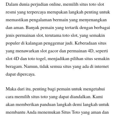
Dalam dunia perjudian online, memilih situs toto slot
resmi yang terpercaya merupakan langkah penting untuk
memastikan pengalaman bermain yang menyenangkan
dan aman. Banyak pemain yang tertarik dengan berbagai
jenis permainan slot, terutama toto slot, yang semakin
populer di kalangan penggemar judi. Keberadaan situs
yang menawarkan slot gacor dan permainan 4D, seperti
slot 4D dan toto togel, menjadikan pilihan situs semakin
beragam. Namun, tidak semua situs yang ada di internet
dapat dipercaya.
Maka dari itu, penting bagi pemain untuk mengetahui
cara memilih situs toto yang dapat diandalkan. Kami
akan memberikan panduan langkah demi langkah untuk
membantu Anda menemukan Situs Toto yang aman dan