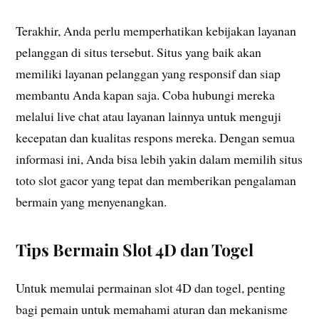
Terakhir, Anda perlu memperhatikan kebijakan layanan
pelanggan di situs tersebut. Situs yang baik akan
memiliki layanan pelanggan yang responsif dan siap
membantu Anda kapan saja. Coba hubungi mereka
melalui live chat atau layanan lainnya untuk menguji
kecepatan dan kualitas respons mereka. Dengan semua
informasi ini, Anda bisa lebih yakin dalam memilih situs
toto slot gacor yang tepat dan memberikan pengalaman
bermain yang menyenangkan.
Tips Bermain Slot 4D dan Togel
Untuk memulai permainan slot 4D dan togel, penting
bagi pemain untuk memahami aturan dan mekanisme