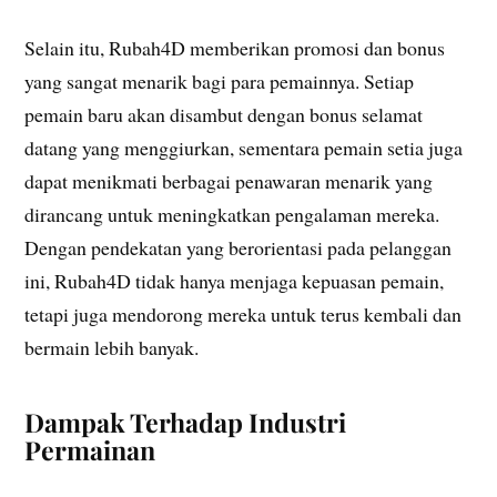
Selain itu, Rubah4D memberikan promosi dan bonus
yang sangat menarik bagi para pemainnya. Setiap
pemain baru akan disambut dengan bonus selamat
datang yang menggiurkan, sementara pemain setia juga
dapat menikmati berbagai penawaran menarik yang
dirancang untuk meningkatkan pengalaman mereka.
Dengan pendekatan yang berorientasi pada pelanggan
ini, Rubah4D tidak hanya menjaga kepuasan pemain,
tetapi juga mendorong mereka untuk terus kembali dan
bermain lebih banyak.
Dampak Terhadap Industri
Permainan