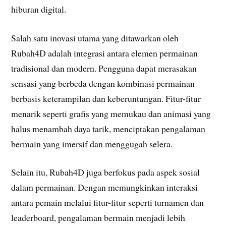
hiburan digital.
Salah satu inovasi utama yang ditawarkan oleh
Rubah4D adalah integrasi antara elemen permainan
tradisional dan modern. Pengguna dapat merasakan
sensasi yang berbeda dengan kombinasi permainan
berbasis keterampilan dan keberuntungan. Fitur-fitur
menarik seperti grafis yang memukau dan animasi yang
halus menambah daya tarik, menciptakan pengalaman
bermain yang imersif dan menggugah selera.
Selain itu, Rubah4D juga berfokus pada aspek sosial
dalam permainan. Dengan memungkinkan interaksi
antara pemain melalui fitur-fitur seperti turnamen dan
leaderboard, pengalaman bermain menjadi lebih