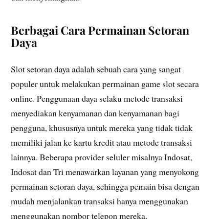
Berbagai Cara Permainan Setoran
Daya
Slot setoran daya adalah sebuah cara yang sangat
populer untuk melakukan permainan game slot secara
online. Penggunaan daya selaku metode transaksi
menyediakan kenyamanan dan kenyamanan bagi
pengguna, khususnya untuk mereka yang tidak tidak
memiliki jalan ke kartu kredit atau metode transaksi
lainnya. Beberapa provider seluler misalnya Indosat,
Indosat dan Tri menawarkan layanan yang menyokong
permainan setoran daya, sehingga pemain bisa dengan
mudah menjalankan transaksi hanya menggunakan
menggunakan nombor telepon mereka.