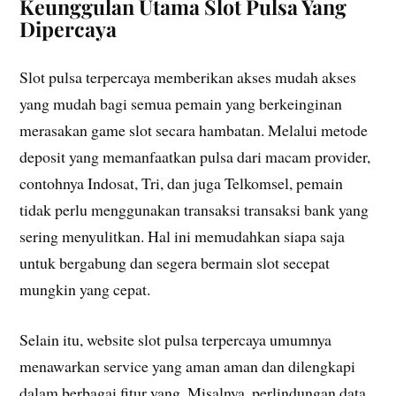
Keunggulan Utama Slot Pulsa Yang
Dipercaya
Slot pulsa terpercaya memberikan akses mudah akses
yang mudah bagi semua pemain yang berkeinginan
merasakan game slot secara hambatan. Melalui metode
deposit yang memanfaatkan pulsa dari macam provider,
contohnya Indosat, Tri, dan juga Telkomsel, pemain
tidak perlu menggunakan transaksi transaksi bank yang
sering menyulitkan. Hal ini memudahkan siapa saja
untuk bergabung dan segera bermain slot secepat
mungkin yang cepat.
Selain itu, website slot pulsa terpercaya umumnya
menawarkan service yang aman aman dan dilengkapi
dalam berbagai fitur yang. Misalnya, perlindungan data