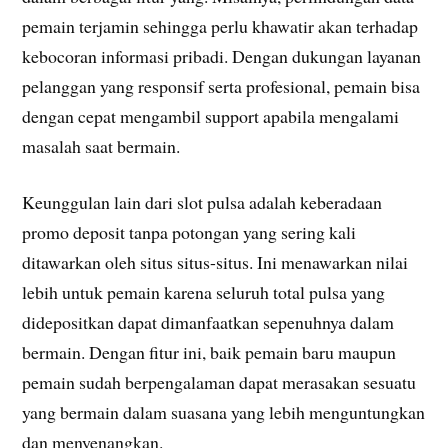
pemain terjamin sehingga perlu khawatir akan terhadap
kebocoran informasi pribadi. Dengan dukungan layanan
pelanggan yang responsif serta profesional, pemain bisa
dengan cepat mengambil support apabila mengalami
masalah saat bermain.
Keunggulan lain dari slot pulsa adalah keberadaan
promo deposit tanpa potongan yang sering kali
ditawarkan oleh situs situs-situs. Ini menawarkan nilai
lebih untuk pemain karena seluruh total pulsa yang
didepositkan dapat dimanfaatkan sepenuhnya dalam
bermain. Dengan fitur ini, baik pemain baru maupun
pemain sudah berpengalaman dapat merasakan sesuatu
yang bermain dalam suasana yang lebih menguntungkan
dan menyenangkan.