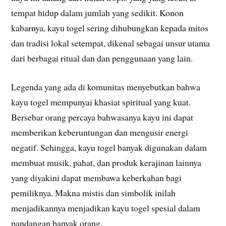
tempat hidup dalam jumlah yang sedikit. Konon
kabarnya, kayu togel sering dihubungkan kepada mitos
dan tradisi lokal setempat, dikenal sebagai unsur utama
dari berbagai ritual dan dan penggunaan yang lain.
Legenda yang ada di komunitas menyebutkan bahwa
kayu togel mempunyai khasiat spiritual yang kuat.
Bersebar orang percaya bahwasanya kayu ini dapat
memberikan keberuntungan dan mengusir energi
negatif. Sehingga, kayu togel banyak digunakan dalam
membuat musik, pahat, dan produk kerajinan lainnya
yang diyakini dapat membawa keberkahan bagi
pemiliknya. Makna mistis dan simbolik inilah
menjadikannya menjadikan kayu togel spesial dalam
pandangan banyak orang.