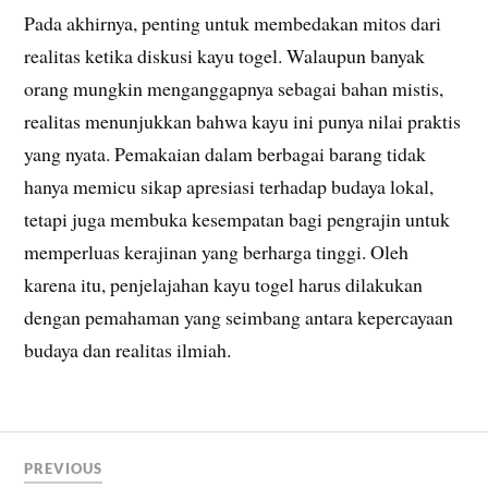
Pada akhirnya, penting untuk membedakan mitos dari
realitas ketika diskusi kayu togel. Walaupun banyak
orang mungkin menganggapnya sebagai bahan mistis,
realitas menunjukkan bahwa kayu ini punya nilai praktis
yang nyata. Pemakaian dalam berbagai barang tidak
hanya memicu sikap apresiasi terhadap budaya lokal,
tetapi juga membuka kesempatan bagi pengrajin untuk
memperluas kerajinan yang berharga tinggi. Oleh
karena itu, penjelajahan kayu togel harus dilakukan
dengan pemahaman yang seimbang antara kepercayaan
budaya dan realitas ilmiah.
PREVIOUS