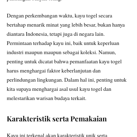
Dengan perkembangan waktu, kayu togel secara
bertahap menarik minat yang lebih besar, bukan hanya
diantara Indonesia, tetapi juga di negara lain.
Permintaan terhadap kayu ini, baik untuk keperluan
industri maupun maupun sebagai koleksi. Namun,
penting untuk dicatat bahwa pemanfaatan kayu togel
harus menghargai faktor keberlanjutan dan
perlindungan lingkungan. Dalam hal ini, penting untuk
kita supaya menghargai asal usul kayu togel dan
melestarikan warisan budaya terkait.
Karakteristik serta Pemakaian
Kayu ini terkenal akan karakteristik unik serta