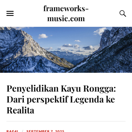
frameworks-
music.com
Penyelidikan Kayu Rongga:
Dari perspektif Legenda ke
Realita
RAF4L
SEPTEMBER 7, 2025