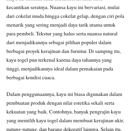
kecantikan seratnya. Nuansa kayu ini bervariasi, mulai
dari cokelat muda hingga cokelat gelap, dengan ciri pola
menarik yang sering menjadi daya tarik utama untuk
para pembeli. Tekstur yang halus serta nuansa natural
dari menjadikannya sebagai pilihan populer dalam
berbagai proyek kerajinan dan furnitur. Di samping itu,
kayu togel pun terkenal karena daya tahannya yang
tinggi, menjadikannya ideal dalam pemakaian pada
berbagai kondisi cuaca.
Dalam penggunaannya, kayu ini biasa digunakan dalam
pembuatan produk dengan nilai estetika sekali serta
kekuatan yang baik. Contohnya, banyak pengrajin kayu
yang memilih kayu togel dalam membuat kerajinan ukir,
patung-patung, dan barang dekoratif lainnya. Selain itu,