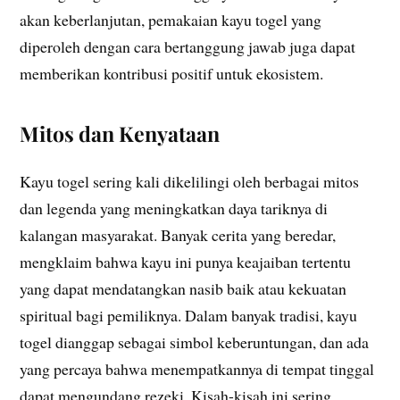
akan keberlanjutan, pemakaian kayu togel yang
diperoleh dengan cara bertanggung jawab juga dapat
memberikan kontribusi positif untuk ekosistem.
Mitos dan Kenyataan
Kayu togel sering kali dikelilingi oleh berbagai mitos
dan legenda yang meningkatkan daya tariknya di
kalangan masyarakat. Banyak cerita yang beredar,
mengklaim bahwa kayu ini punya keajaiban tertentu
yang dapat mendatangkan nasib baik atau kekuatan
spiritual bagi pemiliknya. Dalam banyak tradisi, kayu
togel dianggap sebagai simbol keberuntungan, dan ada
yang percaya bahwa menempatkannya di tempat tinggal
dapat mengundang rezeki. Kisah-kisah ini sering