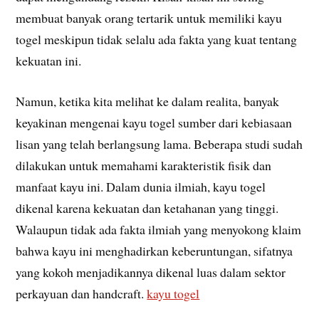
membuat banyak orang tertarik untuk memiliki kayu
togel meskipun tidak selalu ada fakta yang kuat tentang
kekuatan ini.
Namun, ketika kita melihat ke dalam realita, banyak
keyakinan mengenai kayu togel sumber dari kebiasaan
lisan yang telah berlangsung lama. Beberapa studi sudah
dilakukan untuk memahami karakteristik fisik dan
manfaat kayu ini. Dalam dunia ilmiah, kayu togel
dikenal karena kekuatan dan ketahanan yang tinggi.
Walaupun tidak ada fakta ilmiah yang menyokong klaim
bahwa kayu ini menghadirkan keberuntungan, sifatnya
yang kokoh menjadikannya dikenal luas dalam sektor
perkayuan dan handcraft.
kayu togel