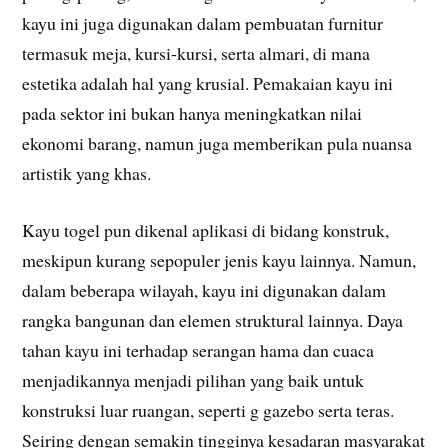
kayu ini juga digunakan dalam pembuatan furnitur
termasuk meja, kursi-kursi, serta almari, di mana
estetika adalah hal yang krusial. Pemakaian kayu ini
pada sektor ini bukan hanya meningkatkan nilai
ekonomi barang, namun juga memberikan pula nuansa
artistik yang khas.
Kayu togel pun dikenal aplikasi di bidang konstruk,
meskipun kurang sepopuler jenis kayu lainnya. Namun,
dalam beberapa wilayah, kayu ini digunakan dalam
rangka bangunan dan elemen struktural lainnya. Daya
tahan kayu ini terhadap serangan hama dan cuaca
menjadikannya menjadi pilihan yang baik untuk
konstruksi luar ruangan, seperti g gazebo serta teras.
Seiring dengan semakin tingginya kesadaran masyarakat