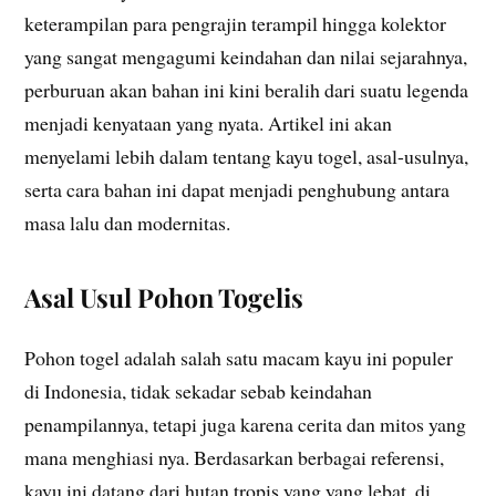
keterampilan para pengrajin terampil hingga kolektor
yang sangat mengagumi keindahan dan nilai sejarahnya,
perburuan akan bahan ini kini beralih dari suatu legenda
menjadi kenyataan yang nyata. Artikel ini akan
menyelami lebih dalam tentang kayu togel, asal-usulnya,
serta cara bahan ini dapat menjadi penghubung antara
masa lalu dan modernitas.
Asal Usul Pohon Togelis
Pohon togel adalah salah satu macam kayu ini populer
di Indonesia, tidak sekadar sebab keindahan
penampilannya, tetapi juga karena cerita dan mitos yang
mana menghiasi nya. Berdasarkan berbagai referensi,
kayu ini datang dari hutan tropis yang yang lebat, di