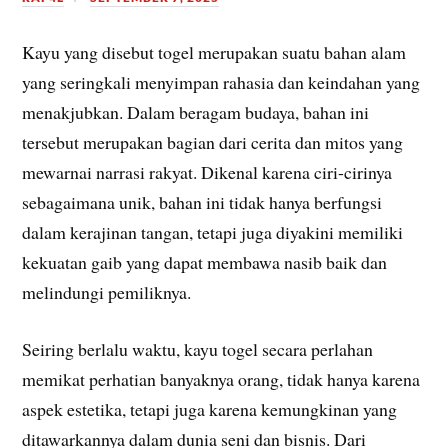
Kayu yang disebut togel merupakan suatu bahan alam
yang seringkali menyimpan rahasia dan keindahan yang
menakjubkan. Dalam beragam budaya, bahan ini
tersebut merupakan bagian dari cerita dan mitos yang
mewarnai narrasi rakyat. Dikenal karena ciri-cirinya
sebagaimana unik, bahan ini tidak hanya berfungsi
dalam kerajinan tangan, tetapi juga diyakini memiliki
kekuatan gaib yang dapat membawa nasib baik dan
melindungi pemiliknya.
Seiring berlalu waktu, kayu togel secara perlahan
memikat perhatian banyaknya orang, tidak hanya karena
aspek estetika, tetapi juga karena kemungkinan yang
ditawarkannya dalam dunia seni dan bisnis. Dari