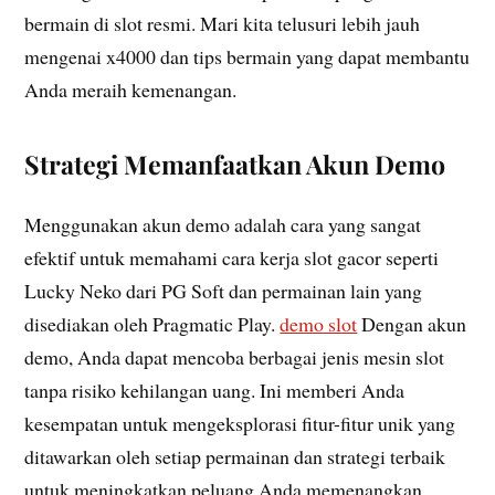
bermain di slot resmi. Mari kita telusuri lebih jauh
mengenai x4000 dan tips bermain yang dapat membantu
Anda meraih kemenangan.
Strategi Memanfaatkan Akun Demo
Menggunakan akun demo adalah cara yang sangat
efektif untuk memahami cara kerja slot gacor seperti
Lucky Neko dari PG Soft dan permainan lain yang
disediakan oleh Pragmatic Play.
demo slot
Dengan akun
demo, Anda dapat mencoba berbagai jenis mesin slot
tanpa risiko kehilangan uang. Ini memberi Anda
kesempatan untuk mengeksplorasi fitur-fitur unik yang
ditawarkan oleh setiap permainan dan strategi terbaik
untuk meningkatkan peluang Anda memenangkan