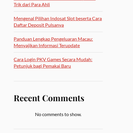
Trik dari Para Ahli
Mengenal Pilihan Indosat Slot beserta Cara
Daftar Deposit Pulsanya
Panduan Lengkap Pengeluaran Macau:
Menyajikan Informasi Terupdate
Cara Login PKV Games Secara Mudah:
Petunjuk bagi Pemakai Baru
Recent Comments
No comments to show.