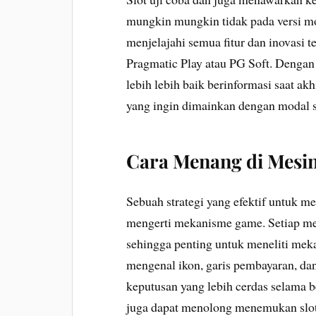
mungkin mungkin tidak pada versi mo
menjelajahi semua fitur dan inovasi 
Pragmatic Play atau PG Soft. Dengan 
lebih lebih baik berinformasi saat ak
yang ingin dimainkan dengan modal 
Cara Menang di Mesi
Sebuah strategi yang efektif untuk 
mengerti mekanisme game. Setiap mes
sehingga penting untuk meneliti me
mengenal ikon, garis pembayaran, da
keputusan yang lebih cerdas selama b
juga dapat menolong menemukan slo