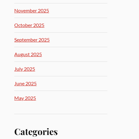
November 2025
October 2025
September 2025
August 2025
July 2025
June 2025
May 2025
Categories