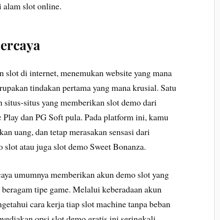
alam slot online.
percaya
 slot di internet, menemukan website yang mana
upakan tindakan pertama yang mana krusial. Satu
 situs-situs yang memberikan slot demo dari
 Play dan PG Soft pula. Pada platform ini, kamu
an uang, dan tetap merasakan sensasi dari
slot atau juga slot demo Sweet Bonanza.
percaya umumnya memberikan akun demo slot yang
eragam tipe game. Melalui keberadaan akun
ngetahui cara kerja tiap slot machine tanpa beban
ediakan opsi slot demo gratis ini seringkali