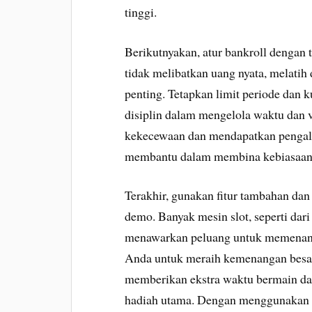
tinggi.
Berikutnyakan, atur bankroll dengan 
tidak melibatkan uang nyata, melatih
penting. Tetapkan limit periode dan 
disiplin dalam mengelola waktu dan v
kekecewaan dan mendapatkan pengala
membantu dalam membina kebiasaan ba
Terakhir, gunakan fitur tambahan dan 
demo. Banyak mesin slot, seperti dari
menawarkan peluang untuk memenan
Anda untuk meraih kemenangan besar
memberikan ekstra waktu bermain da
hadiah utama. Dengan menggunakan se