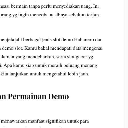
sasi bermain tanpa perlu menyediakan uang. Ini
orang yg ingin mencoba nasibnya sebelum terjun
 menjelajahi berbagai jenis slot demo Habanero dan
un demo slot. Kamu bakal mendapati data mengenai
alaman yang mendebarkan, serta slot gacor yg
gi. Apa kamu siap untuk meraih peluang menang
 kita lanjutkan untuk mengetahui lebih jauh.
an Permainan Demo
 menawarkan manfaat signifikan untuk para