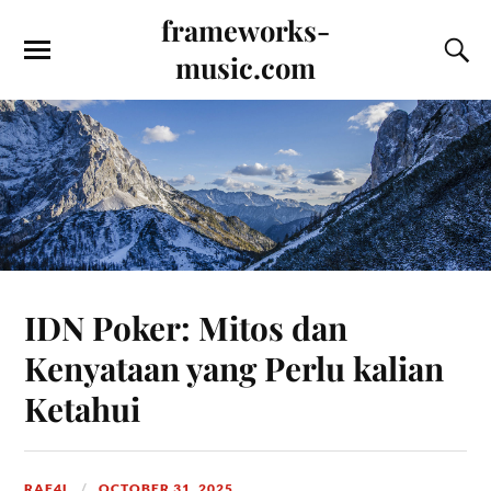
frameworks-
music.com
IDN Poker: Mitos dan
Kenyataan yang Perlu kalian
Ketahui
RAF4L
OCTOBER 31, 2025