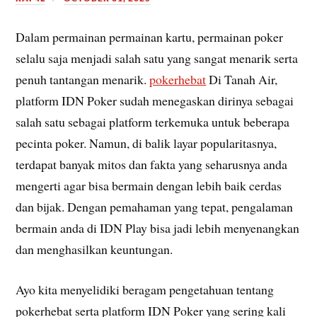
Dalam permainan permainan kartu, permainan poker
selalu saja menjadi salah satu yang sangat menarik serta
penuh tantangan menarik.
pokerhebat
Di Tanah Air,
platform IDN Poker sudah menegaskan dirinya sebagai
salah satu sebagai platform terkemuka untuk beberapa
pecinta poker. Namun, di balik layar popularitasnya,
terdapat banyak mitos dan fakta yang seharusnya anda
mengerti agar bisa bermain dengan lebih baik cerdas
dan bijak. Dengan pemahaman yang tepat, pengalaman
bermain anda di IDN Play bisa jadi lebih menyenangkan
dan menghasilkan keuntungan.
Ayo kita menyelidiki beragam pengetahuan tentang
pokerhebat serta platform IDN Poker yang sering kali