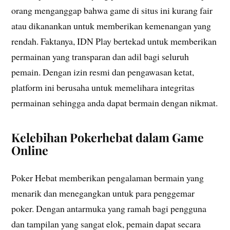
orang menganggap bahwa game di situs ini kurang fair
atau dikanankan untuk memberikan kemenangan yang
rendah. Faktanya, IDN Play bertekad untuk memberikan
permainan yang transparan dan adil bagi seluruh
pemain. Dengan izin resmi dan pengawasan ketat,
platform ini berusaha untuk memelihara integritas
permainan sehingga anda dapat bermain dengan nikmat.
Kelebihan Pokerhebat dalam Game
Online
Poker Hebat memberikan pengalaman bermain yang
menarik dan menegangkan untuk para penggemar
poker. Dengan antarmuka yang ramah bagi pengguna
dan tampilan yang sangat elok, pemain dapat secara