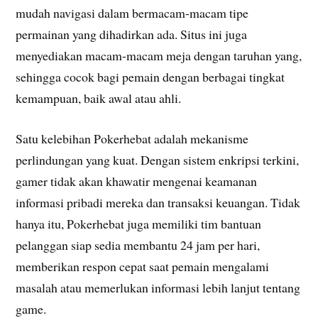
mudah navigasi dalam bermacam-macam tipe
permainan yang dihadirkan ada. Situs ini juga
menyediakan macam-macam meja dengan taruhan yang,
sehingga cocok bagi pemain dengan berbagai tingkat
kemampuan, baik awal atau ahli.
Satu kelebihan Pokerhebat adalah mekanisme
perlindungan yang kuat. Dengan sistem enkripsi terkini,
gamer tidak akan khawatir mengenai keamanan
informasi pribadi mereka dan transaksi keuangan. Tidak
hanya itu, Pokerhebat juga memiliki tim bantuan
pelanggan siap sedia membantu 24 jam per hari,
memberikan respon cepat saat pemain mengalami
masalah atau memerlukan informasi lebih lanjut tentang
game.