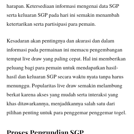
harapan. Ketersediaan informasi mengenai data SGP
serta keluaran SGP pada hari ini semakin menambah
ketertarikan serta partisipasi para pemain.
Kesadaran akan pentingnya dan akurasi dan dalam
informasi pada permainan ini memacu pengembangan
tempat live draw yang paling cepat. Hal ini memberikan
peluang bagi para pemain untuk mendapatkan hasil-
hasil dan keluaran SGP secara waktu nyata tanpa harus
menunggu. Popularitas live draw semakin melambung
berkat karena akses yang mudah serta interaksi yang
khas ditawarkannya, menjadikannya salah satu dari
pilihan penting untuk para penggemar penggemar togel.
Proses Pengundian SGP