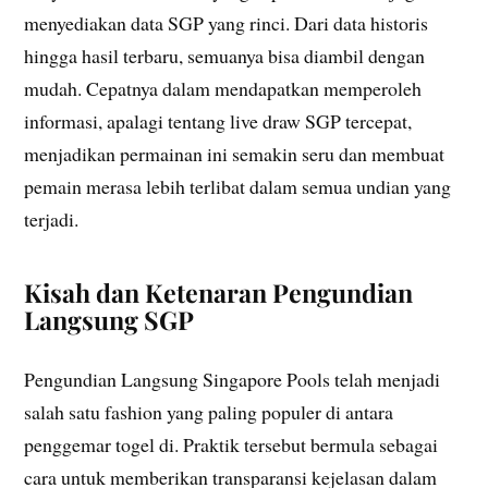
menyediakan data SGP yang rinci. Dari data historis
hingga hasil terbaru, semuanya bisa diambil dengan
mudah. Cepatnya dalam mendapatkan memperoleh
informasi, apalagi tentang live draw SGP tercepat,
menjadikan permainan ini semakin seru dan membuat
pemain merasa lebih terlibat dalam semua undian yang
terjadi.
Kisah dan Ketenaran Pengundian
Langsung SGP
Pengundian Langsung Singapore Pools telah menjadi
salah satu fashion yang paling populer di antara
penggemar togel di. Praktik tersebut bermula sebagai
cara untuk memberikan transparansi kejelasan dalam