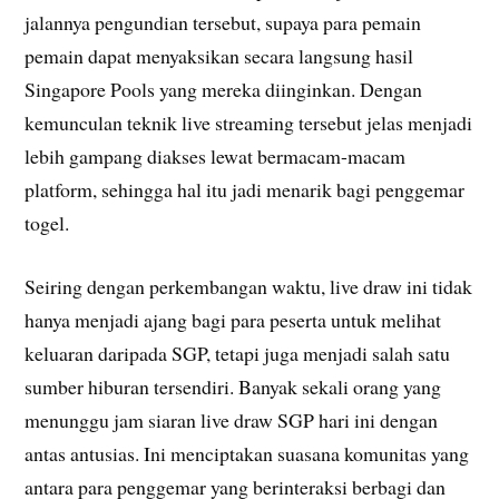
jalannya pengundian tersebut, supaya para pemain
pemain dapat menyaksikan secara langsung hasil
Singapore Pools yang mereka diinginkan. Dengan
kemunculan teknik live streaming tersebut jelas menjadi
lebih gampang diakses lewat bermacam-macam
platform, sehingga hal itu jadi menarik bagi penggemar
togel.
Seiring dengan perkembangan waktu, live draw ini tidak
hanya menjadi ajang bagi para peserta untuk melihat
keluaran daripada SGP, tetapi juga menjadi salah satu
sumber hiburan tersendiri. Banyak sekali orang yang
menunggu jam siaran live draw SGP hari ini dengan
antas antusias. Ini menciptakan suasana komunitas yang
antara para penggemar yang berinteraksi berbagi dan