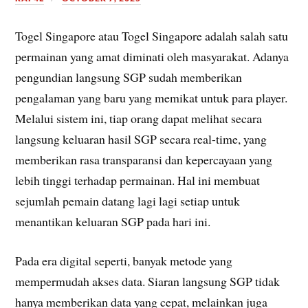
Togel Singapore atau Togel Singapore adalah salah satu
permainan yang amat diminati oleh masyarakat. Adanya
pengundian langsung SGP sudah memberikan
pengalaman yang baru yang memikat untuk para player.
Melalui sistem ini, tiap orang dapat melihat secara
langsung keluaran hasil SGP secara real-time, yang
memberikan rasa transparansi dan kepercayaan yang
lebih tinggi terhadap permainan. Hal ini membuat
sejumlah pemain datang lagi lagi setiap untuk
menantikan keluaran SGP pada hari ini.
Pada era digital seperti, banyak metode yang
mempermudah akses data. Siaran langsung SGP tidak
hanya memberikan data yang cepat, melainkan juga