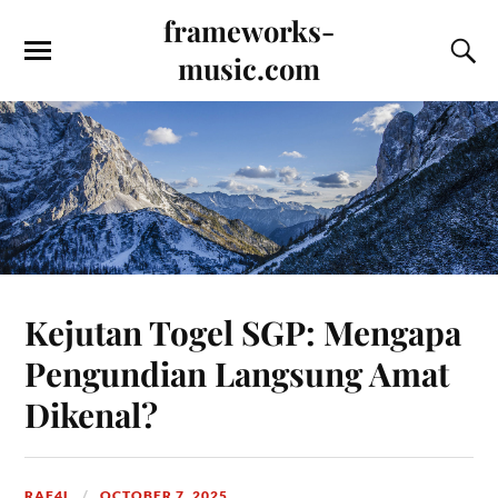
frameworks-
music.com
Kejutan Togel SGP: Mengapa
Pengundian Langsung Amat
Dikenal?
RAF4L
OCTOBER 7, 2025