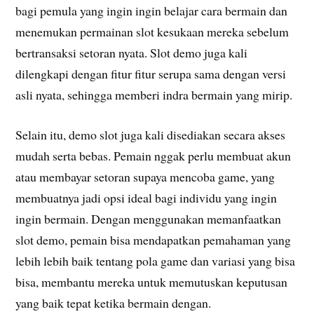
bagi pemula yang ingin ingin belajar cara bermain dan
menemukan permainan slot kesukaan mereka sebelum
bertransaksi setoran nyata. Slot demo juga kali
dilengkapi dengan fitur fitur serupa sama dengan versi
asli nyata, sehingga memberi indra bermain yang mirip.
Selain itu, demo slot juga kali disediakan secara akses
mudah serta bebas. Pemain nggak perlu membuat akun
atau membayar setoran supaya mencoba game, yang
membuatnya jadi opsi ideal bagi individu yang ingin
ingin bermain. Dengan menggunakan memanfaatkan
slot demo, pemain bisa mendapatkan pemahaman yang
lebih lebih baik tentang pola game dan variasi yang bisa
bisa, membantu mereka untuk memutuskan keputusan
yang baik tepat ketika bermain dengan.