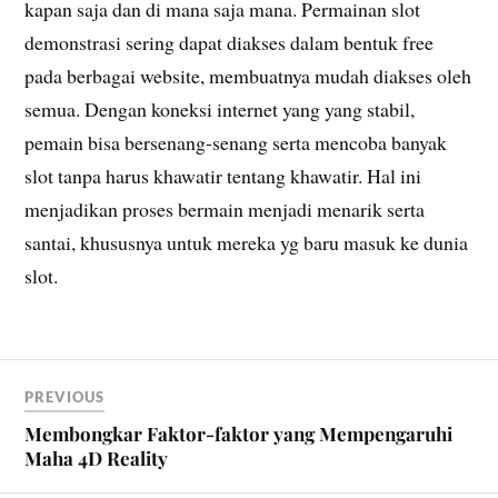
kapan saja dan di mana saja mana. Permainan slot
demonstrasi sering dapat diakses dalam bentuk free
pada berbagai website, membuatnya mudah diakses oleh
semua. Dengan koneksi internet yang yang stabil,
pemain bisa bersenang-senang serta mencoba banyak
slot tanpa harus khawatir tentang khawatir. Hal ini
menjadikan proses bermain menjadi menarik serta
santai, khususnya untuk mereka yg baru masuk ke dunia
slot.
PREVIOUS
Membongkar Faktor-faktor yang Mempengaruhi
Maha 4D Reality