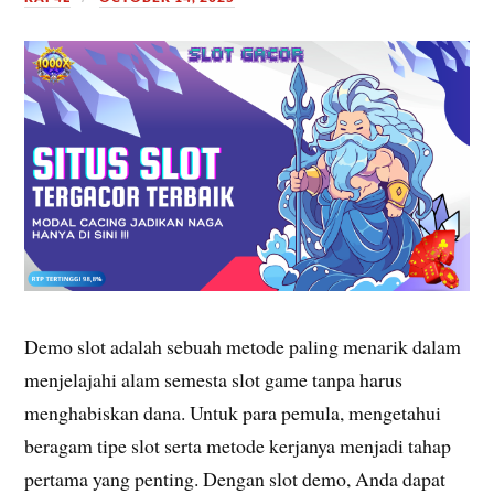
Demo slot adalah sebuah metode paling menarik dalam
menjelajahi alam semesta slot game tanpa harus
menghabiskan dana. Untuk para pemula, mengetahui
beragam tipe slot serta metode kerjanya menjadi tahap
pertama yang penting. Dengan slot demo, Anda dapat