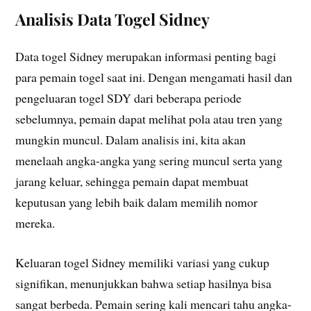
Analisis Data Togel Sidney
Data togel Sidney merupakan informasi penting bagi
para pemain togel saat ini. Dengan mengamati hasil dan
pengeluaran togel SDY dari beberapa periode
sebelumnya, pemain dapat melihat pola atau tren yang
mungkin muncul. Dalam analisis ini, kita akan
menelaah angka-angka yang sering muncul serta yang
jarang keluar, sehingga pemain dapat membuat
keputusan yang lebih baik dalam memilih nomor
mereka.
Keluaran togel Sidney memiliki variasi yang cukup
signifikan, menunjukkan bahwa setiap hasilnya bisa
sangat berbeda. Pemain sering kali mencari tahu angka-