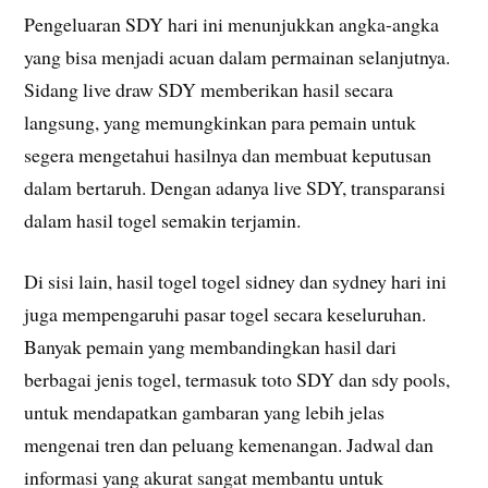
Pengeluaran SDY hari ini menunjukkan angka-angka
yang bisa menjadi acuan dalam permainan selanjutnya.
Sidang live draw SDY memberikan hasil secara
langsung, yang memungkinkan para pemain untuk
segera mengetahui hasilnya dan membuat keputusan
dalam bertaruh. Dengan adanya live SDY, transparansi
dalam hasil togel semakin terjamin.
Di sisi lain, hasil togel togel sidney dan sydney hari ini
juga mempengaruhi pasar togel secara keseluruhan.
Banyak pemain yang membandingkan hasil dari
berbagai jenis togel, termasuk toto SDY dan sdy pools,
untuk mendapatkan gambaran yang lebih jelas
mengenai tren dan peluang kemenangan. Jadwal dan
informasi yang akurat sangat membantu untuk