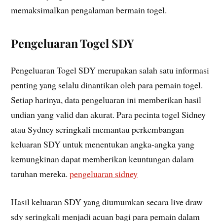
memaksimalkan pengalaman bermain togel.
Pengeluaran Togel SDY
Pengeluaran Togel SDY merupakan salah satu informasi
penting yang selalu dinantikan oleh para pemain togel.
Setiap harinya, data pengeluaran ini memberikan hasil
undian yang valid dan akurat. Para pecinta togel Sidney
atau Sydney seringkali memantau perkembangan
keluaran SDY untuk menentukan angka-angka yang
kemungkinan dapat memberikan keuntungan dalam
taruhan mereka.
pengeluaran sidney
Hasil keluaran SDY yang diumumkan secara live draw
sdy seringkali menjadi acuan bagi para pemain dalam