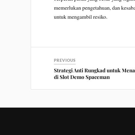
memerlukan pengetahuan, dan kesaba
untuk mengambil resiko.
PREVIOUS
Strategi Anti Rungkad untuk Men
di Slot Demo Spaceman