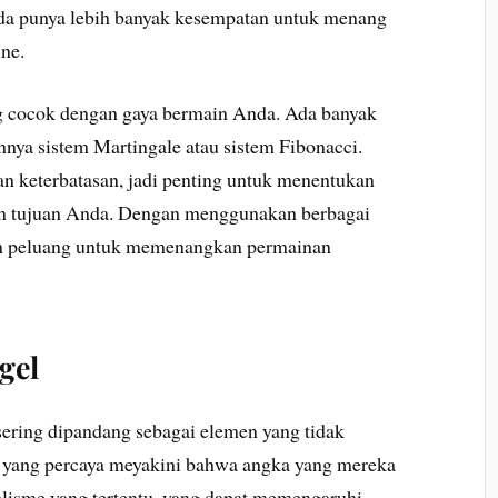
nda punya lebih banyak kesempatan untuk menang
ine.
ng cocok dengan gaya bermain Anda. Ada banyak
hnya sistem Martingale atau sistem Fibonacci.
an keterbatasan, jadi penting untuk menentukan
an tujuan Anda. Dengan menggunakan berbagai
kan peluang untuk memenangkan permainan
gel
sering dipandang sebagai elemen yang tidak
k yang percaya meyakini bahwa angka yang mereka
bolisme yang tertentu, yang dapat memengaruhi