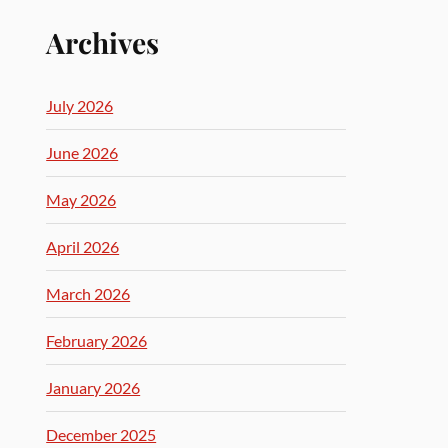
Archives
July 2026
June 2026
May 2026
April 2026
March 2026
February 2026
January 2026
December 2025