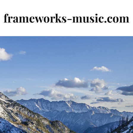
frameworks-music.com