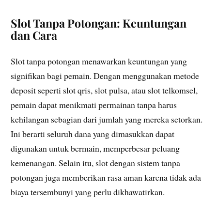
Slot Tanpa Potongan: Keuntungan
dan Cara
Slot tanpa potongan menawarkan keuntungan yang
signifikan bagi pemain. Dengan menggunakan metode
deposit seperti slot qris, slot pulsa, atau slot telkomsel,
pemain dapat menikmati permainan tanpa harus
kehilangan sebagian dari jumlah yang mereka setorkan.
Ini berarti seluruh dana yang dimasukkan dapat
digunakan untuk bermain, memperbesar peluang
kemenangan. Selain itu, slot dengan sistem tanpa
potongan juga memberikan rasa aman karena tidak ada
biaya tersembunyi yang perlu dikhawatirkan.