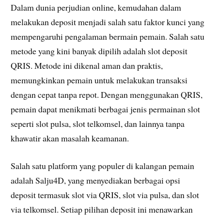
Dalam dunia perjudian online, kemudahan dalam
melakukan deposit menjadi salah satu faktor kunci yang
mempengaruhi pengalaman bermain pemain. Salah satu
metode yang kini banyak dipilih adalah slot deposit
QRIS. Metode ini dikenal aman dan praktis,
memungkinkan pemain untuk melakukan transaksi
dengan cepat tanpa repot. Dengan menggunakan QRIS,
pemain dapat menikmati berbagai jenis permainan slot
seperti slot pulsa, slot telkomsel, dan lainnya tanpa
khawatir akan masalah keamanan.
Salah satu platform yang populer di kalangan pemain
adalah Salju4D, yang menyediakan berbagai opsi
deposit termasuk slot via QRIS, slot via pulsa, dan slot
via telkomsel. Setiap pilihan deposit ini menawarkan