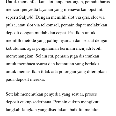
Untuk memanfaatkan slot tanpa potongan, pemain harus
mencari penyedia layanan yang menawarkan opsi ini,
seperti Salju4d. Dengan memilih slot via qris, slot via
pulsa, atau slot via telkomsel, pemain dapat melakukan
deposit dengan mudah dan cepat. Pastikan untuk
memilih metode yang paling nyaman dan sesuai dengan
kebutuhan, agar pengalaman bermain menjadi lebih
menyenangkan. Selain itu, pemain juga disarankan
untuk membaca syarat dan ketentuan yang berlaku
untuk memastikan tidak ada potongan yang diterapkan
pada deposit mereka.
Setelah menemukan penyedia yang sesuai, proses
deposit cukup sederhana. Pemain cukup mengikuti
langkah-langkah yang disediakan, baik itu melalui