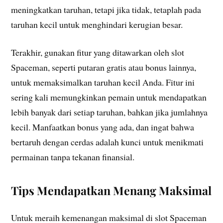
meningkatkan taruhan, tetapi jika tidak, tetaplah pada
taruhan kecil untuk menghindari kerugian besar.
Terakhir, gunakan fitur yang ditawarkan oleh slot
Spaceman, seperti putaran gratis atau bonus lainnya,
untuk memaksimalkan taruhan kecil Anda. Fitur ini
sering kali memungkinkan pemain untuk mendapatkan
lebih banyak dari setiap taruhan, bahkan jika jumlahnya
kecil. Manfaatkan bonus yang ada, dan ingat bahwa
bertaruh dengan cerdas adalah kunci untuk menikmati
permainan tanpa tekanan finansial.
Tips Mendapatkan Menang Maksimal
Untuk meraih kemenangan maksimal di slot Spaceman