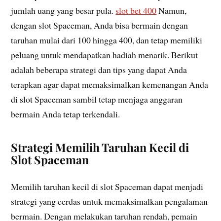
jumlah uang yang besar pula.
slot bet 400
Namun,
dengan slot Spaceman, Anda bisa bermain dengan
taruhan mulai dari 100 hingga 400, dan tetap memiliki
peluang untuk mendapatkan hadiah menarik. Berikut
adalah beberapa strategi dan tips yang dapat Anda
terapkan agar dapat memaksimalkan kemenangan Anda
di slot Spaceman sambil tetap menjaga anggaran
bermain Anda tetap terkendali.
Strategi Memilih Taruhan Kecil di
Slot Spaceman
Memilih taruhan kecil di slot Spaceman dapat menjadi
strategi yang cerdas untuk memaksimalkan pengalaman
bermain. Dengan melakukan taruhan rendah, pemain