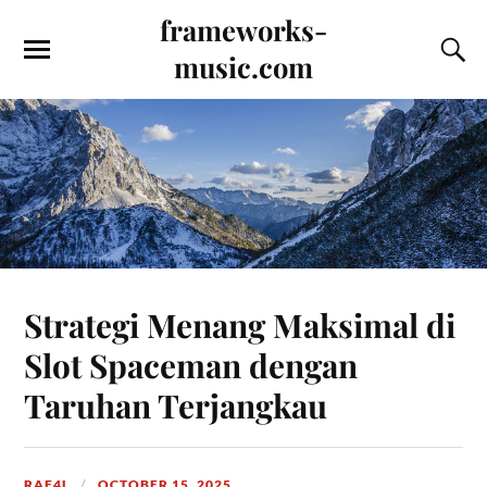
frameworks-
music.com
Strategi Menang Maksimal di
Slot Spaceman dengan
Taruhan Terjangkau
RAF4L
OCTOBER 15, 2025