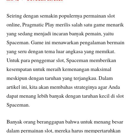
Seiring dengan semakin populernya permainan slot
online, Pragmatic Play merilis salah satu game menarik
yang sedang menjadi incaran banyak pemain, yaitu
Spaceman. Game ini menawarkan pengalaman bermain
yang seru dengan tema luar angkasa yang memikat.
Untuk para penggemar slot, Spaceman memberikan
kesempatan untuk meraih kemenangan maksimal
meskipun dengan taruhan yang terjangkau. Dalam
artikel ini, kita akan membahas strateginya agar Anda
dapat menang lebih banyak dengan taruhan kecil di slot
Spaceman.
Banyak orang beranggapan bahwa untuk menang besar
dalam permainan slot, mereka harus mempertaruhkan