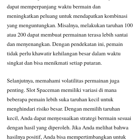
dapat memperpanjang waktu bermain dan
meningkatkan peluang untuk mendapatkan kombinasi
yang menguntungkan. Misalnya, melakukan taruhan 100
atau 200 dapat membuat permainan terasa lebih santai
dan menyenangkan. Dengan pendekatan ini, pemain
tidak perlu khawatir kehilangan besar dalam waktu
singkat dan bisa menikmati setiap putaran.
Selanjutnya, memahami volatilitas permainan juga
penting. Slot Spaceman memiliki variasi di mana
beberapa pemain lebih suka taruhan kecil untuk
menghindari risiko besar. Dengan memilih taruhan
kecil, Anda dapat menyesuaikan strategi bermain sesuai
dengan hasil yang diperoleh. Jika Anda melihat bahwa
hasilnya positif, Anda bisa mempertimbangkan untuk