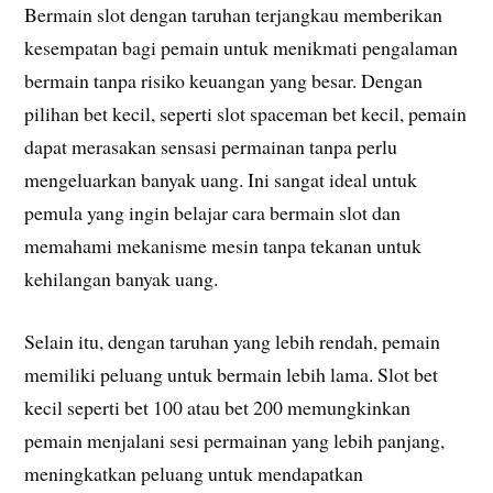
Bermain slot dengan taruhan terjangkau memberikan
kesempatan bagi pemain untuk menikmati pengalaman
bermain tanpa risiko keuangan yang besar. Dengan
pilihan bet kecil, seperti slot spaceman bet kecil, pemain
dapat merasakan sensasi permainan tanpa perlu
mengeluarkan banyak uang. Ini sangat ideal untuk
pemula yang ingin belajar cara bermain slot dan
memahami mekanisme mesin tanpa tekanan untuk
kehilangan banyak uang.
Selain itu, dengan taruhan yang lebih rendah, pemain
memiliki peluang untuk bermain lebih lama. Slot bet
kecil seperti bet 100 atau bet 200 memungkinkan
pemain menjalani sesi permainan yang lebih panjang,
meningkatkan peluang untuk mendapatkan