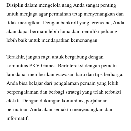
Disiplin dalam mengelola uang Anda sangat penting
untuk menjaga agar permainan tetap menyenangkan dan
tidak merugikan. Dengan bankroll yang terencana, Anda
akan dapat bermain lebih lama dan memiliki peluang
lebih baik untuk mendapatkan kemenangan.
Terakhir, jangan ragu untuk bergabung dengan
komunitas PKV Games. Berinteraksi dengan pemain
lain dapat memberikan wawasan baru dan tips berharga.
Anda bisa belajar dari pengalaman pemain yang lebih
berpengalaman dan berbagi strategi yang telah terbukti
efektif. Dengan dukungan komunitas, perjalanan
permainan Anda akan semakin menyenangkan dan
informatif.