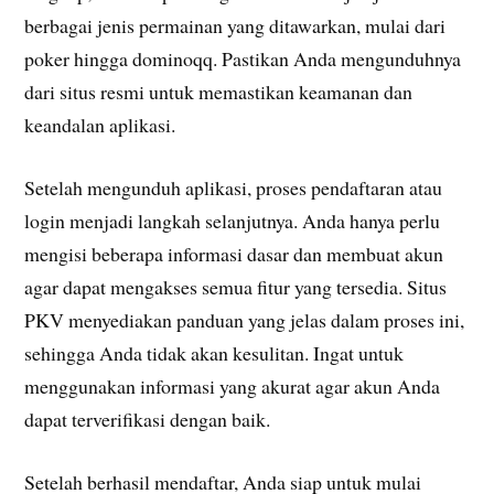
berbagai jenis permainan yang ditawarkan, mulai dari
poker hingga dominoqq. Pastikan Anda mengunduhnya
dari situs resmi untuk memastikan keamanan dan
keandalan aplikasi.
Setelah mengunduh aplikasi, proses pendaftaran atau
login menjadi langkah selanjutnya. Anda hanya perlu
mengisi beberapa informasi dasar dan membuat akun
agar dapat mengakses semua fitur yang tersedia. Situs
PKV menyediakan panduan yang jelas dalam proses ini,
sehingga Anda tidak akan kesulitan. Ingat untuk
menggunakan informasi yang akurat agar akun Anda
dapat terverifikasi dengan baik.
Setelah berhasil mendaftar, Anda siap untuk mulai