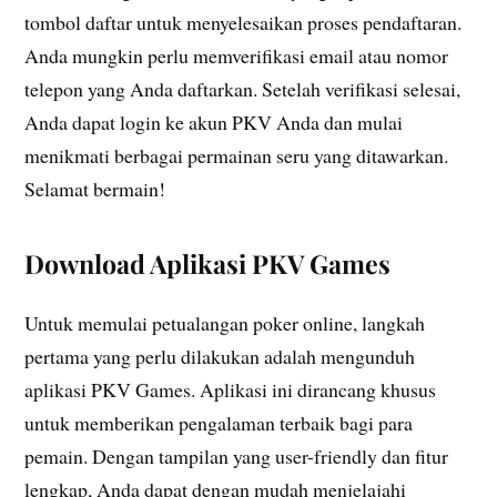
tombol daftar untuk menyelesaikan proses pendaftaran.
Anda mungkin perlu memverifikasi email atau nomor
telepon yang Anda daftarkan. Setelah verifikasi selesai,
Anda dapat login ke akun PKV Anda dan mulai
menikmati berbagai permainan seru yang ditawarkan.
Selamat bermain!
Download Aplikasi PKV Games
Untuk memulai petualangan poker online, langkah
pertama yang perlu dilakukan adalah mengunduh
aplikasi PKV Games. Aplikasi ini dirancang khusus
untuk memberikan pengalaman terbaik bagi para
pemain. Dengan tampilan yang user-friendly dan fitur
lengkap, Anda dapat dengan mudah menjelajahi