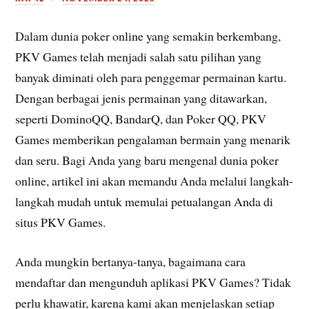
Dalam dunia poker online yang semakin berkembang,
PKV Games telah menjadi salah satu pilihan yang
banyak diminati oleh para penggemar permainan kartu.
Dengan berbagai jenis permainan yang ditawarkan,
seperti DominoQQ, BandarQ, dan Poker QQ, PKV
Games memberikan pengalaman bermain yang menarik
dan seru. Bagi Anda yang baru mengenal dunia poker
online, artikel ini akan memandu Anda melalui langkah-
langkah mudah untuk memulai petualangan Anda di
situs PKV Games.
Anda mungkin bertanya-tanya, bagaimana cara
mendaftar dan mengunduh aplikasi PKV Games? Tidak
perlu khawatir, karena kami akan menjelaskan setiap