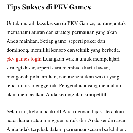
Tips Sukses di PKV Games
Untuk meraih kesuksesan di PKV Games, penting untuk
memahami aturan dan strategi permainan yang akan
Anda mainkan. Setiap game, seperti poker dan
dominoqq, memiliki konsep dan teknik yang berbeda.
pkv games login
Luangkan waktu untuk mempelajari
strategi dasar, seperti cara membaca kartu lawan,
mengenali pola taruhan, dan menentukan waktu yang
tepat untuk menggertak. Pengetahuan yang mendalam
akan memberikan Anda keunggulan kompetitif.
Selain itu, kelola bankroll Anda dengan bijak. Tetapkan
batas harian atau mingguan untuk diri Anda sendiri agar
Anda tidak terjebak dalam permainan secara berlebihan.