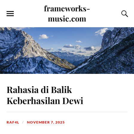
frameworks-
music.com
Rahasia di Balik
Keberhasilan Dewi
RAF4L
NOVEMBER 7, 2025