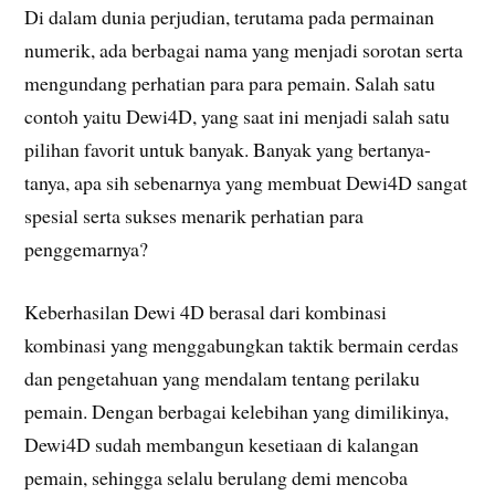
Di dalam dunia perjudian, terutama pada permainan
numerik, ada berbagai nama yang menjadi sorotan serta
mengundang perhatian para para pemain. Salah satu
contoh yaitu Dewi4D, yang saat ini menjadi salah satu
pilihan favorit untuk banyak. Banyak yang bertanya-
tanya, apa sih sebenarnya yang membuat Dewi4D sangat
spesial serta sukses menarik perhatian para
penggemarnya?
Keberhasilan Dewi 4D berasal dari kombinasi
kombinasi yang menggabungkan taktik bermain cerdas
dan pengetahuan yang mendalam tentang perilaku
pemain. Dengan berbagai kelebihan yang dimilikinya,
Dewi4D sudah membangun kesetiaan di kalangan
pemain, sehingga selalu berulang demi mencoba