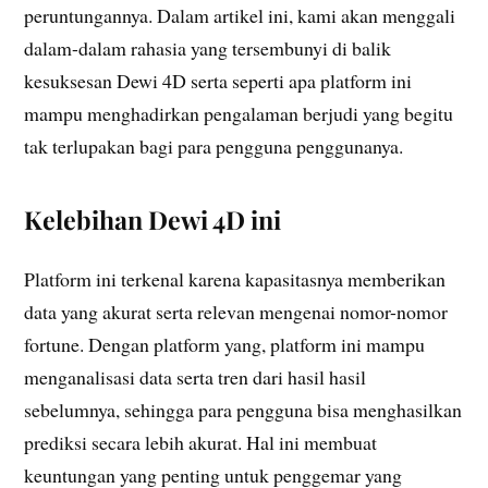
peruntungannya. Dalam artikel ini, kami akan menggali
dalam-dalam rahasia yang tersembunyi di balik
kesuksesan Dewi 4D serta seperti apa platform ini
mampu menghadirkan pengalaman berjudi yang begitu
tak terlupakan bagi para pengguna penggunanya.
Kelebihan Dewi 4D ini
Platform ini terkenal karena kapasitasnya memberikan
data yang akurat serta relevan mengenai nomor-nomor
fortune. Dengan platform yang, platform ini mampu
menganalisasi data serta tren dari hasil hasil
sebelumnya, sehingga para pengguna bisa menghasilkan
prediksi secara lebih akurat. Hal ini membuat
keuntungan yang penting untuk penggemar yang