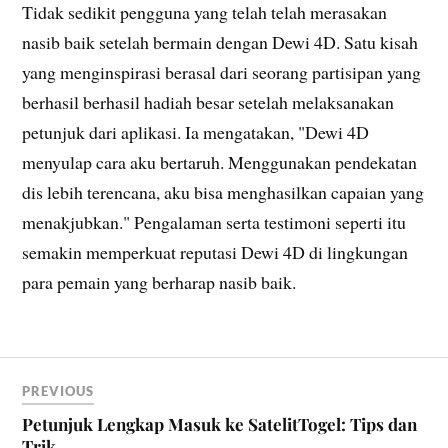
Tidak sedikit pengguna yang telah telah merasakan
nasib baik setelah bermain dengan Dewi 4D. Satu kisah
yang menginspirasi berasal dari seorang partisipan yang
berhasil berhasil hadiah besar setelah melaksanakan
petunjuk dari aplikasi. Ia mengatakan, "Dewi 4D
menyulap cara aku bertaruh. Menggunakan pendekatan
dis lebih terencana, aku bisa menghasilkan capaian yang
menakjubkan." Pengalaman serta testimoni seperti itu
semakin memperkuat reputasi Dewi 4D di lingkungan
para pemain yang berharap nasib baik.
PREVIOUS
Petunjuk Lengkap Masuk ke SatelitTogel: Tips dan
Trik