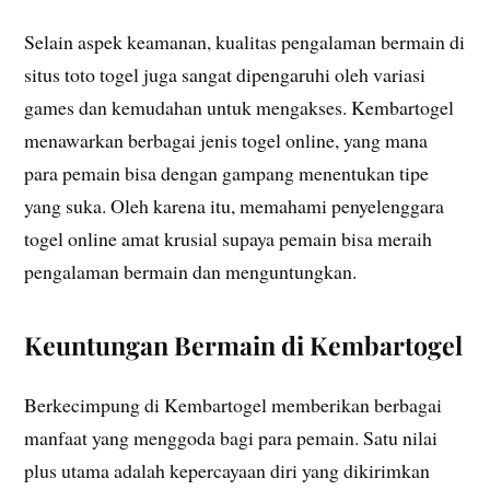
Selain aspek keamanan, kualitas pengalaman bermain di
situs toto togel juga sangat dipengaruhi oleh variasi
games dan kemudahan untuk mengakses. Kembartogel
menawarkan berbagai jenis togel online, yang mana
para pemain bisa dengan gampang menentukan tipe
yang suka. Oleh karena itu, memahami penyelenggara
togel online amat krusial supaya pemain bisa meraih
pengalaman bermain dan menguntungkan.
Keuntungan Bermain di Kembartogel
Berkecimpung di Kembartogel memberikan berbagai
manfaat yang menggoda bagi para pemain. Satu nilai
plus utama adalah kepercayaan diri yang dikirimkan