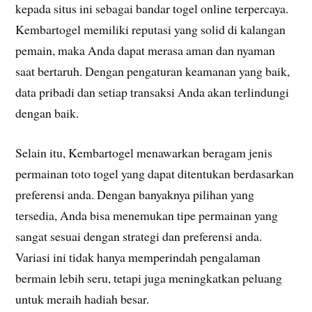
kepada situs ini sebagai bandar togel online terpercaya.
Kembartogel memiliki reputasi yang solid di kalangan
pemain, maka Anda dapat merasa aman dan nyaman
saat bertaruh. Dengan pengaturan keamanan yang baik,
data pribadi dan setiap transaksi Anda akan terlindungi
dengan baik.
Selain itu, Kembartogel menawarkan beragam jenis
permainan toto togel yang dapat ditentukan berdasarkan
preferensi anda. Dengan banyaknya pilihan yang
tersedia, Anda bisa menemukan tipe permainan yang
sangat sesuai dengan strategi dan preferensi anda.
Variasi ini tidak hanya memperindah pengalaman
bermain lebih seru, tetapi juga meningkatkan peluang
untuk meraih hadiah besar.