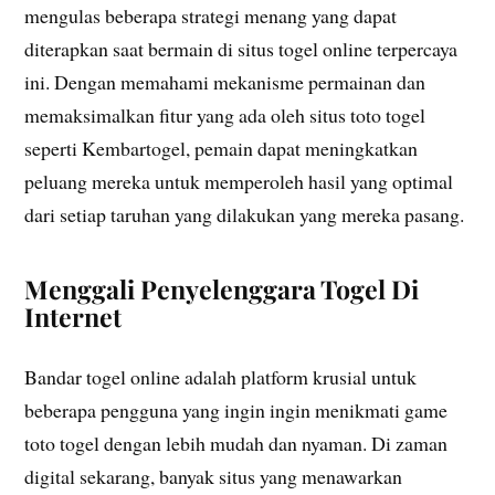
mengulas beberapa strategi menang yang dapat
diterapkan saat bermain di situs togel online terpercaya
ini. Dengan memahami mekanisme permainan dan
memaksimalkan fitur yang ada oleh situs toto togel
seperti Kembartogel, pemain dapat meningkatkan
peluang mereka untuk memperoleh hasil yang optimal
dari setiap taruhan yang dilakukan yang mereka pasang.
Menggali Penyelenggara Togel Di
Internet
Bandar togel online adalah platform krusial untuk
beberapa pengguna yang ingin ingin menikmati game
toto togel dengan lebih mudah dan nyaman. Di zaman
digital sekarang, banyak situs yang menawarkan