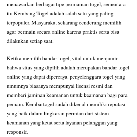
menawarkan berbagai tipe permainan togel, sementara
itu Kembang Togel adalah salah satu yang paling
terpopuler. Masyarakat sekarang cenderung memilih
agar bermain secara online karena praktis serta bisa
dilakukan setiap saat.
Ketika memilih bandar togel, vital untuk menjamin
bahwa situs yang dipilih adalah merupakan bandar togel
online yang dapat dipercaya. penyelenggara togel yang
umumnya biasanya mempunyai lisensi resmi dan
memberi jaminan keamanan untuk keamanan bagi para
pemain. Kembartogel sudah dikenal memiliki reputasi
yang baik dalam lingkaran permian dari sistem
keamanan yang ketat serta layanan pelanggan yang
responsif.