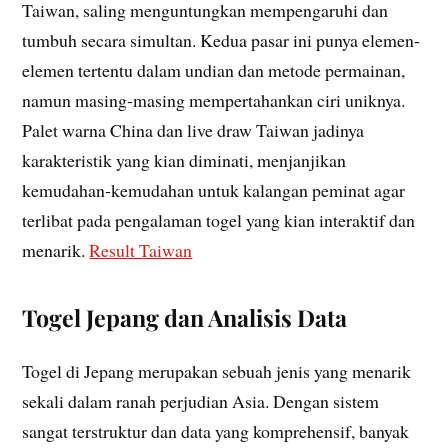
Taiwan, saling menguntungkan mempengaruhi dan
tumbuh secara simultan. Kedua pasar ini punya elemen-
elemen tertentu dalam undian dan metode permainan,
namun masing-masing mempertahankan ciri uniknya.
Palet warna China dan live draw Taiwan jadinya
karakteristik yang kian diminati, menjanjikan
kemudahan-kemudahan untuk kalangan peminat agar
terlibat pada pengalaman togel yang kian interaktif dan
menarik.
Result Taiwan
Togel Jepang dan Analisis Data
Togel di Jepang merupakan sebuah jenis yang menarik
sekali dalam ranah perjudian Asia. Dengan sistem
sangat terstruktur dan data yang komprehensif, banyak