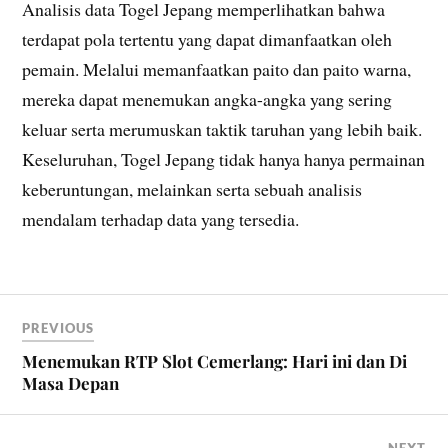
Analisis data Togel Jepang memperlihatkan bahwa
terdapat pola tertentu yang dapat dimanfaatkan oleh
pemain. Melalui memanfaatkan paito dan paito warna,
mereka dapat menemukan angka-angka yang sering
keluar serta merumuskan taktik taruhan yang lebih baik.
Keseluruhan, Togel Jepang tidak hanya hanya permainan
keberuntungan, melainkan serta sebuah analisis
mendalam terhadap data yang tersedia.
PREVIOUS
Menemukan RTP Slot Cemerlang: Hari ini dan Di
Masa Depan