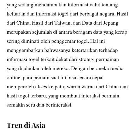
yang sedang mendambakan informasi valid tentang
keluaran dan informasi togel dari berbagai negara. Hasil
dari China, Hasil dari Taiwan, dan Data dari Jepang
merupakan sejumlah di antara beragam data yang kerap
sering diminati oleh penggemar togel. Hal ini
menggambarkan bahwasanya ketertarikan terhadap
informasi togel terkait dekat dari strategi permainan
yang dijalankan oleh mereka. Dengan beraneka media
online, para pemain saat ini bisa secara cepat
memperoleh akses ke paito warna warna dari China dan
hasil togel terbaru, yang membuat interaksi bermain
semakin seru dan berinteraksi.
Tren di Asia