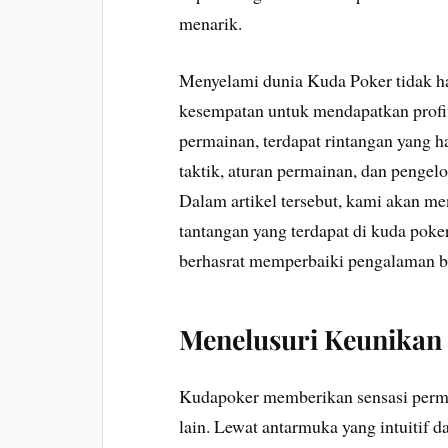
menarik.
Menyelami dunia Kuda Poker tidak h
kesempatan untuk mendapatkan profit
permainan, terdapat rintangan yang h
taktik, aturan permainan, dan pengelo
Dalam artikel tersebut, kami akan me
tantangan yang terdapat di kuda poke
berhasrat memperbaiki pengalaman b
Menelusuri Keunikan
Kudapoker memberikan sensasi perma
lain. Lewat antarmuka yang intuitif 