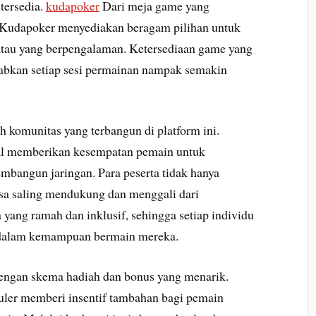
 tersedia.
kudapoker
Dari meja game yang
 Kudapoker menyediakan beragam pilihan untuk
atau yang berpengalaman. Ketersediaan game yang
abkan setiap sesi permainan nampak semakin
 komunitas yang terbangun di platform ini.
al memberikan kesempatan pemain untuk
membangun jaringan. Para peserta tidak hanya
bisa saling mendukung dan menggali dari
yang ramah dan inklusif, sehingga setiap individu
 dalam kemampuan bermain mereka.
 dengan skema hadiah dan bonus yang menarik.
guler memberi insentif tambahan bagi pemain