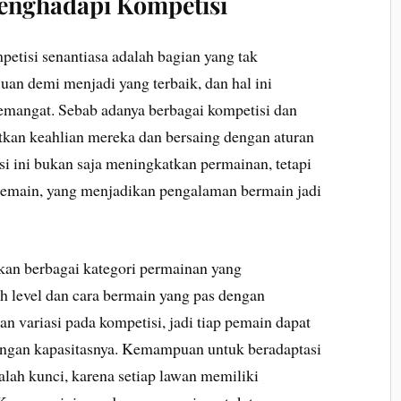
nghadapi Kompetisi
etisi senantiasa adalah bagian yang tak
uan demi menjadi yang terbaik, dan hal ini
emangat. Sebab adanya berbagai kompetisi dan
tkan keahlian mereka dan bersaing dengan aturan
si ini bukan saja meningkatkan permainan, tetapi
rpemain, yang menjadikan pengalaman bermain jadi
kan berbagai kategori permainan yang
level dan cara bermain yang pas dengan
n variasi pada kompetisi, jadi tiap pemain dapat
ngan kapasitasnya. Kemampuan untuk beradaptasi
lah kunci, karena setiap lawan memiliki