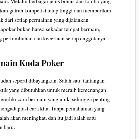
ain. Melalui berbagai jenis bonus dan lomba yang
an gairah kompetisi tetap tinggi dan memberikan
 dari setiap permainan yang dijalankan.
poker bukan hanya sekadar tempat bermain,
 pertumbuhan dan keceriaan setiap anggotanya.
main Kuda Poker
udah seperti dibayangkan. Salah satu tantangan
ktik yang dibutuhkan untuk meraih kemenangan
miliki cara bermain yang unik, sehingga penting
mengadaptasi cara kita. Tanpa pemahaman yang
alah akan meningkat, dan itu jadi salah satu
n baru.