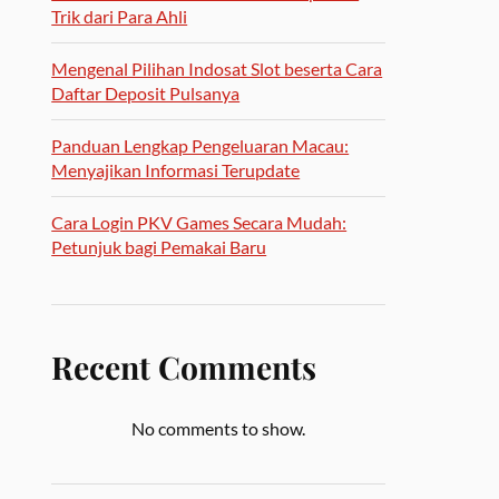
Trik dari Para Ahli
Mengenal Pilihan Indosat Slot beserta Cara
Daftar Deposit Pulsanya
Panduan Lengkap Pengeluaran Macau:
Menyajikan Informasi Terupdate
Cara Login PKV Games Secara Mudah:
Petunjuk bagi Pemakai Baru
Recent Comments
No comments to show.