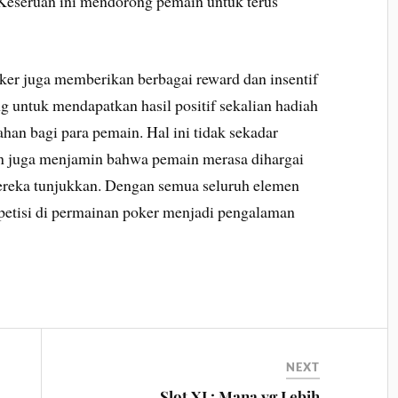
 Keseruan ini mendorong pemain untuk terus
ker juga memberikan berbagai reward dan insentif
 untuk mendapatkan hasil positif sekalian hadiah
n bagi para pemain. Hal ini tidak sekadar
un juga menjamin bahwa pemain merasa dihargai
ereka tunjukkan. Dengan semua seluruh elemen
petisi di permainan poker menjadi pengalaman
NEXT
Slot XL: Mana yg Lebih