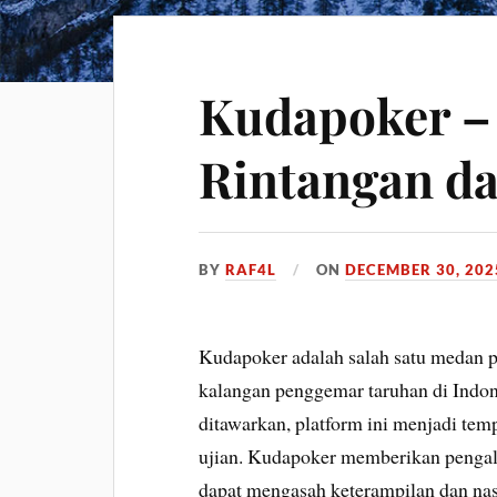
Kudapoker –
Rintangan d
BY
RAF4L
ON
DECEMBER 30, 202
Kudapoker adalah salah satu medan pe
kalangan penggemar taruhan di Indo
ditawarkan, platform ini menjadi temp
ujian. Kudapoker memberikan pengal
dapat mengasah keterampilan dan nas