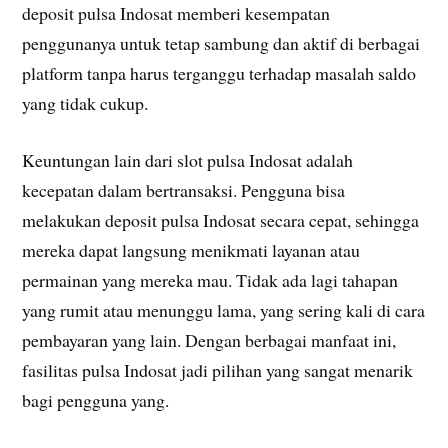
deposit pulsa Indosat memberi kesempatan
penggunanya untuk tetap sambung dan aktif di berbagai
platform tanpa harus terganggu terhadap masalah saldo
yang tidak cukup.
Keuntungan lain dari slot pulsa Indosat adalah
kecepatan dalam bertransaksi. Pengguna bisa
melakukan deposit pulsa Indosat secara cepat, sehingga
mereka dapat langsung menikmati layanan atau
permainan yang mereka mau. Tidak ada lagi tahapan
yang rumit atau menunggu lama, yang sering kali di cara
pembayaran yang lain. Dengan berbagai manfaat ini,
fasilitas pulsa Indosat jadi pilihan yang sangat menarik
bagi pengguna yang.