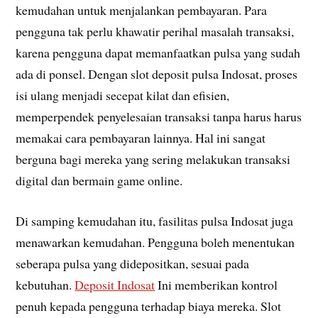
kemudahan untuk menjalankan pembayaran. Para
pengguna tak perlu khawatir perihal masalah transaksi,
karena pengguna dapat memanfaatkan pulsa yang sudah
ada di ponsel. Dengan slot deposit pulsa Indosat, proses
isi ulang menjadi secepat kilat dan efisien,
memperpendek penyelesaian transaksi tanpa harus harus
memakai cara pembayaran lainnya. Hal ini sangat
berguna bagi mereka yang sering melakukan transaksi
digital dan bermain game online.
Di samping kemudahan itu, fasilitas pulsa Indosat juga
menawarkan kemudahan. Pengguna boleh menentukan
seberapa pulsa yang didepositkan, sesuai pada
kebutuhan.
Deposit Indosat
Ini memberikan kontrol
penuh kepada pengguna terhadap biaya mereka. Slot