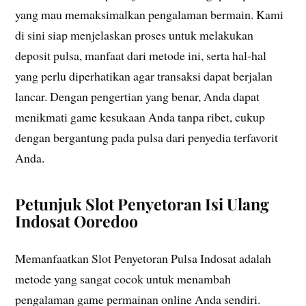
yang mau memaksimalkan pengalaman bermain. Kami
di sini siap menjelaskan proses untuk melakukan
deposit pulsa, manfaat dari metode ini, serta hal-hal
yang perlu diperhatikan agar transaksi dapat berjalan
lancar. Dengan pengertian yang benar, Anda dapat
menikmati game kesukaan Anda tanpa ribet, cukup
dengan bergantung pada pulsa dari penyedia terfavorit
Anda.
Petunjuk Slot Penyetoran Isi Ulang
Indosat Ooredoo
Memanfaatkan Slot Penyetoran Pulsa Indosat adalah
metode yang sangat cocok untuk menambah
pengalaman game permainan online Anda sendiri.