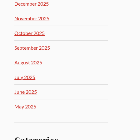
December 2025
November 2025
October 2025
September 2025
August 2025
July 2025
June 2025
May 2025