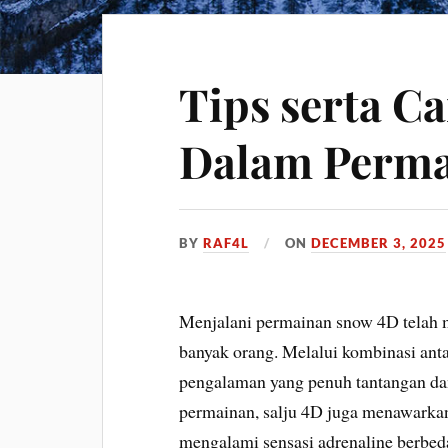
Tips serta Ca
Dalam Perma
BY
RAF4L
ON
DECEMBER 3, 2025
Menjalani permainan snow 4D telah 
banyak orang. Melalui kombinasi anta
pengalaman yang penuh tantangan d
permainan, salju 4D juga menawarka
mengalami sensasi adrenaline berbeda