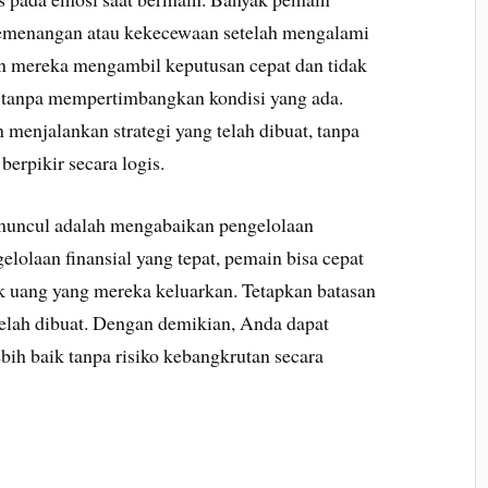
 kemenangan atau kekecewaan setelah mengalami
n mereka mengambil keputusan cepat dan tidak
n tanpa mempertimbangkan kondisi yang ada.
 menjalankan strategi yang telah dibuat, tanpa
rpikir secara logis.
g muncul adalah mengabaikan pengelolaan
lolaan finansial yang tepat, pemain bisa cepat
ak uang yang mereka keluarkan. Tetapkan batasan
telah dibuat. Dengan demikian, Anda dapat
bih baik tanpa risiko kebangkrutan secara