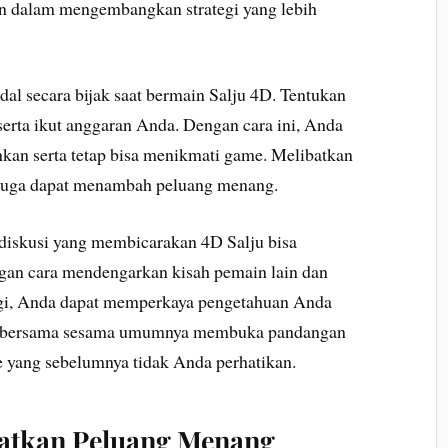
 dalam mengembangkan strategi yang lebih
dal secara bijak saat bermain Salju 4D. Tentukan
erta ikut anggaran Anda. Dengan cara ini, Anda
nkan serta tetap bisa menikmati game. Melibatkan
ar juga dapat menambah peluang menang.
 diskusi yang membicarakan 4D Salju bisa
gan cara mendengarkan kisah pemain lain dan
bagi, Anda dapat memperkaya pengetahuan Anda
asi bersama sesama umumnya membuka pandangan
e yang sebelumnya tidak Anda perhatikan.
atkan Peluang Menang