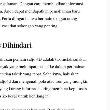
engalaman. Dengan cara membagikan informasi
in, Anda dapat mendapatkan pemahaman baru
 Perlu diingat bahwa bermain dengan orang
ivasi dan sokongan yang penting.
 Dihindari
akukan pemain salju 4D adalah tak melaksanakan
Banyak yang melompat masuk ke dalam permainan
n dan taktik yang tepat. Sebaiknya, habiskan
salju4d dan mengenali pola atau tren yang mungkin
ang kurang informasi sering membuat keputusan
siko besar untuk kehilangan.
us pada emosi saat bermain. Banyak pemain