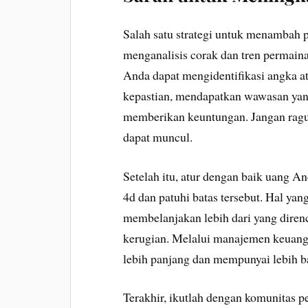
Salah satu strategi untuk menambah 
menganalisis corak dan tren permaina
Anda dapat mengidentifikasi angka a
kepastian, mendapatkan wawasan yang
memberikan keuntungan. Jangan ragu
dapat muncul.
Setelah itu, atur dengan baik uang An
4d dan patuhi batas tersebut. Hal yan
membelanjakan lebih dari yang dire
kerugian. Melalui manajemen keuanga
lebih panjang dan mempunyai lebih 
Terakhir, ikutlah dengan komunitas p