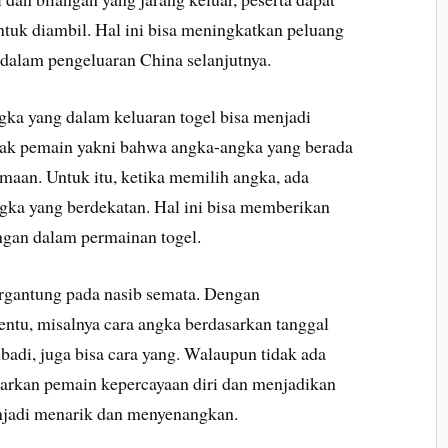
tuk diambil. Hal ini bisa meningkatkan peluang
dalam pengeluaran China selanjutnya.
gka yang dalam keluaran togel bisa menjadi
k pemain yakni bahwa angka-angka yang berada
amaan. Untuk itu, ketika memilih angka, ada
ka yang berdekatan. Hal ini bisa memberikan
ngan dalam permainan togel.
bergantung pada nasib semata. Dengan
entu, misalnya cara angka berdasarkan tanggal
badi, juga bisa cara yang. Walaupun tidak ada
warkan pemain kepercayaan diri dan menjadikan
njadi menarik dan menyenangkan.