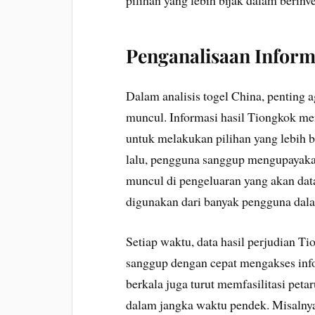
pilihan yang lebih bijak dalam berinve
Penganalisaan Informa
Dalam analisis togel China, penting a
muncul. Informasi hasil Tiongkok m
untuk melakukan pilihan yang lebih 
lalu, pengguna sanggup mengupayaka
muncul di pengeluaran yang akan data
digunakan dari banyak pengguna dal
Setiap waktu, data hasil perjudian Ti
sanggup dengan cepat mengakses info
berkala juga turut memfasilitasi pe
dalam jangka waktu pendek. Misalnya,