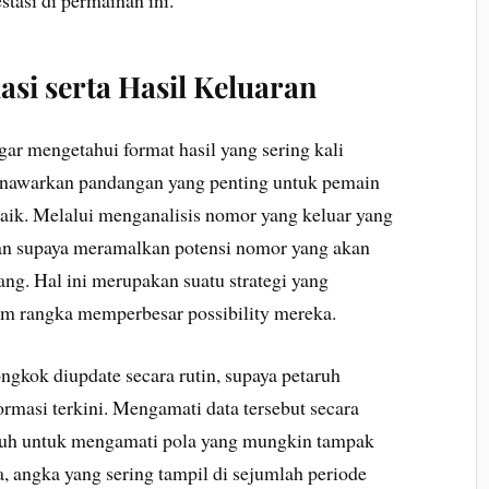
stasi di permainan ini.
si serta Hasil Keluaran
gar mengetahui format hasil yang sering kali
enawarkan pandangan yang penting untuk pemain
baik. Melalui menganalisis nomor yang keluar yang
n supaya meramalkan potensi nomor yang akan
ng. Hal ini merupakan suatu strategi yang
am rangka memperbesar possibility mereka.
ongkok diupdate secara rutin, supaya petaruh
rmasi terkini. Mengamati data tersebut secara
taruh untuk mengamati pola yang mungkin tampak
 angka yang sering tampil di sejumlah periode