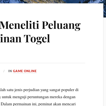
 Meneliti Peluang
inan Togel
IN
GAME ONLINE
h satu jenis perjudian yang sangat populer di
ik untuk menguji peruntungan mereka dengan
a. Dalam permainan ini, peminat akan mencari