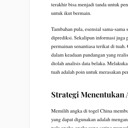
terakhir bisa menjadi tanda untuk p
untuk ikut bermain.
Tambahan pula, esensial sama-sama s
diprediksi. Sekalipun informasi juga 
permainan senantiasa terikat di tuah.
dalam keadaan pandangan yang realis
diolah analisis data belaka. Melakuka
tuah adalah poin untuk merasakan per
Strategi Menentukan
Memilih angka di togel China membutu
yang dapat digunakan adalah mengana
pola angka-angka yang sering muncul 