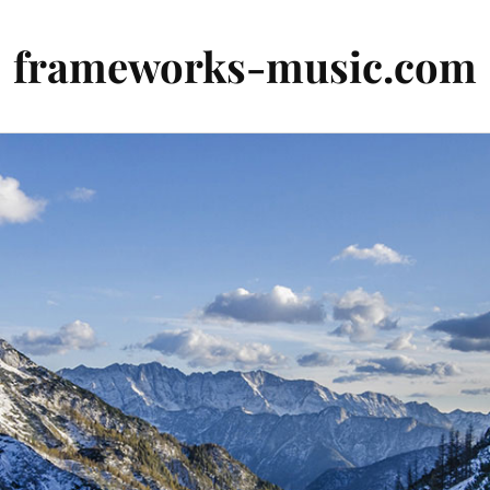
frameworks-music.com