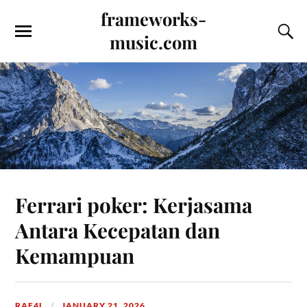
frameworks-
music.com
Ferrari poker: Kerjasama
Antara Kecepatan dan
Kemampuan
RAF4L
JANUARY 21, 2026