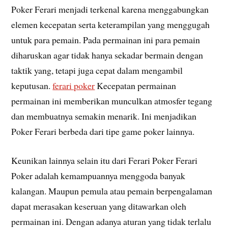
Poker Ferari menjadi terkenal karena menggabungkan
elemen kecepatan serta keterampilan yang menggugah
untuk para pemain. Pada permainan ini para pemain
diharuskan agar tidak hanya sekadar bermain dengan
taktik yang, tetapi juga cepat dalam mengambil
keputusan.
ferari poker
Kecepatan permainan
permainan ini memberikan munculkan atmosfer tegang
dan membuatnya semakin menarik. Ini menjadikan
Poker Ferari berbeda dari tipe game poker lainnya.
Keunikan lainnya selain itu dari Ferari Poker Ferari
Poker adalah kemampuannya menggoda banyak
kalangan. Maupun pemula atau pemain berpengalaman
dapat merasakan keseruan yang ditawarkan oleh
permainan ini. Dengan adanya aturan yang tidak terlalu