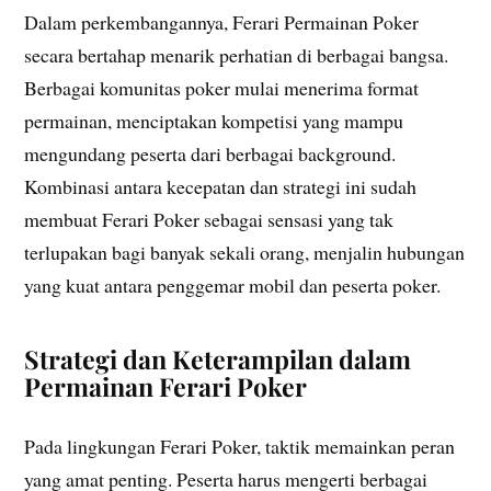
Dalam perkembangannya, Ferari Permainan Poker
secara bertahap menarik perhatian di berbagai bangsa.
Berbagai komunitas poker mulai menerima format
permainan, menciptakan kompetisi yang mampu
mengundang peserta dari berbagai background.
Kombinasi antara kecepatan dan strategi ini sudah
membuat Ferari Poker sebagai sensasi yang tak
terlupakan bagi banyak sekali orang, menjalin hubungan
yang kuat antara penggemar mobil dan peserta poker.
Strategi dan Keterampilan dalam
Permainan Ferari Poker
Pada lingkungan Ferari Poker, taktik memainkan peran
yang amat penting. Peserta harus mengerti berbagai