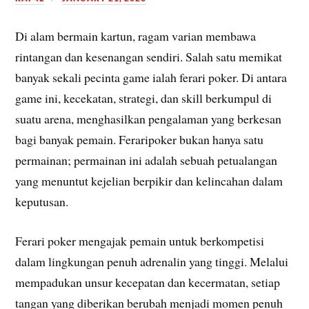
Di alam bermain kartun, ragam varian membawa
rintangan dan kesenangan sendiri. Salah satu memikat
banyak sekali pecinta game ialah ferari poker. Di antara
game ini, kecekatan, strategi, dan skill berkumpul di
suatu arena, menghasilkan pengalaman yang berkesan
bagi banyak pemain. Feraripoker bukan hanya satu
permainan; permainan ini adalah sebuah petualangan
yang menuntut kejelian berpikir dan kelincahan dalam
keputusan.
Ferari poker mengajak pemain untuk berkompetisi
dalam lingkungan penuh adrenalin yang tinggi. Melalui
mempadukan unsur kecepatan dan kecermatan, setiap
tangan yang diberikan berubah menjadi momen penuh