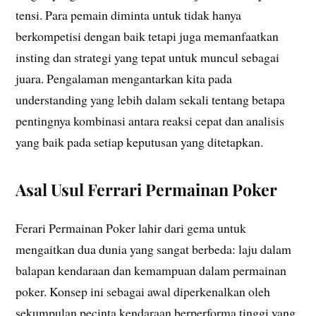
tensi. Para pemain diminta untuk tidak hanya
berkompetisi dengan baik tetapi juga memanfaatkan
insting dan strategi yang tepat untuk muncul sebagai
juara. Pengalaman mengantarkan kita pada
understanding yang lebih dalam sekali tentang betapa
pentingnya kombinasi antara reaksi cepat dan analisis
yang baik pada setiap keputusan yang ditetapkan.
Asal Usul Ferrari Permainan Poker
Ferari Permainan Poker lahir dari gema untuk
mengaitkan dua dunia yang sangat berbeda: laju dalam
balapan kendaraan dan kemampuan dalam permainan
poker. Konsep ini sebagai awal diperkenalkan oleh
sekumpulan pecinta kendaraan berperforma tinggi yang