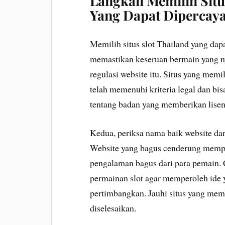
Langkah Memilih Situ
Yang Dapat Dipercay
Memilih situs slot Thailand yang dap
memastikan keseruan bermain yang ny
regulasi website itu. Situs yang mem
telah memenuhi kriteria legal dan bi
tentang badan yang memberikan lisens
Kedua, periksa nama baik website dari
Website yang bagus cenderung mempu
pengalaman bagus dari para pemain. 
permainan slot agar memperoleh ide y
pertimbangkan. Jauhi situs yang memi
diselesaikan.