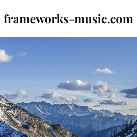
frameworks-music.com