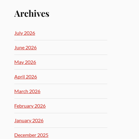
Archives
July 2026
June 2026
May 2026
April 2026
March 2026
February 2026
January 2026
December 2025