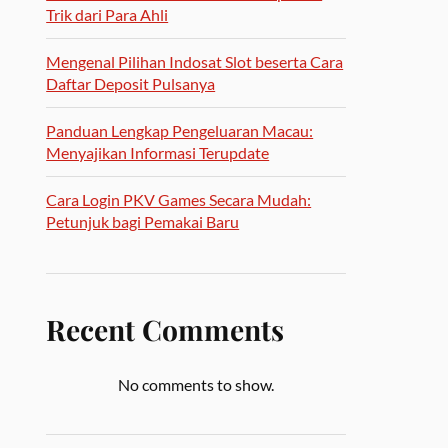
Trik dari Para Ahli
Mengenal Pilihan Indosat Slot beserta Cara
Daftar Deposit Pulsanya
Panduan Lengkap Pengeluaran Macau:
Menyajikan Informasi Terupdate
Cara Login PKV Games Secara Mudah:
Petunjuk bagi Pemakai Baru
Recent Comments
No comments to show.