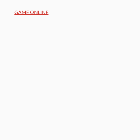
GAME ONLINE