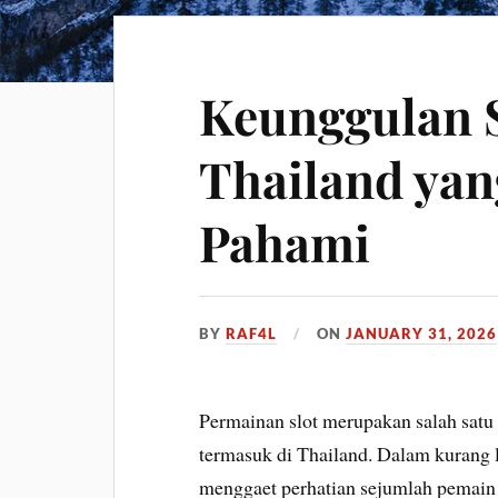
Keunggulan S
Thailand yan
Pahami
BY
RAF4L
ON
JANUARY 31, 2026
Permainan slot merupakan salah satu 
termasuk di Thailand. Dalam kurang le
menggaet perhatian sejumlah pemain 