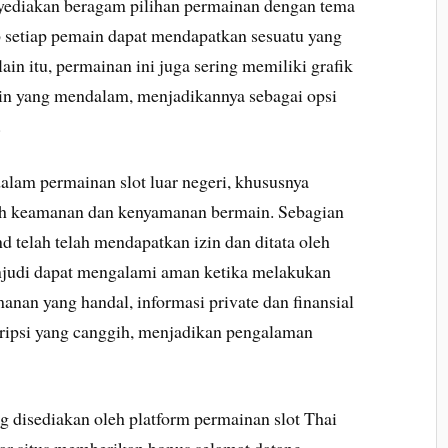
nyediakan beragam pilihan permainan dengan tema
p setiap pemain dapat mendapatkan sesuatu yang
in itu, permainan ini juga sering memiliki grafik
n yang mendalam, menjadikannya sebagai opsi
.
alam permainan slot luar negeri, khususnya
lah keamanan dan kenyamanan bermain. Sebagian
d telah telah mendapatkan izin dan ditata oleh
penjudi dapat mengalami aman ketika melakukan
anan yang handal, informasi private dan finansial
kripsi yang canggih, menjadikan pengalaman
g disediakan oleh platform permainan slot Thai