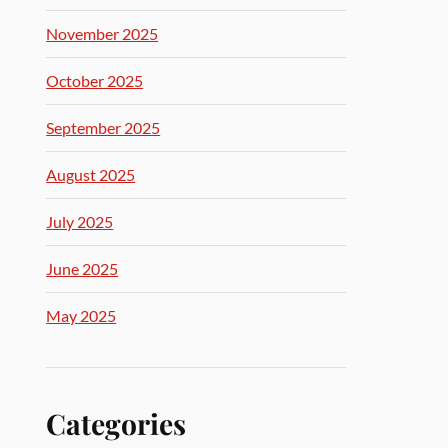
November 2025
October 2025
September 2025
August 2025
July 2025
June 2025
May 2025
Categories