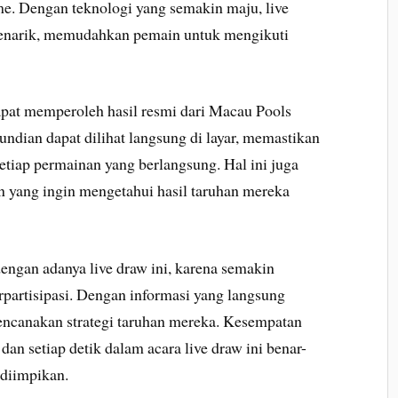
e. Dengan teknologi yang semakin maju, live
 menarik, memudahkan pemain untuk mengikuti
pat memperoleh hasil resmi dari Macau Pools
 undian dapat dilihat langsung di layar, memastikan
etiap permainan yang berlangsung. Hal ini juga
yang ingin mengetahui hasil taruhan mereka
engan adanya live draw ini, karena semakin
rpartisipasi. Dengan informasi yang langsung
rencanakan strategi taruhan mereka. Kesempatan
an setiap detik dalam acara live draw ini benar-
diimpikan.