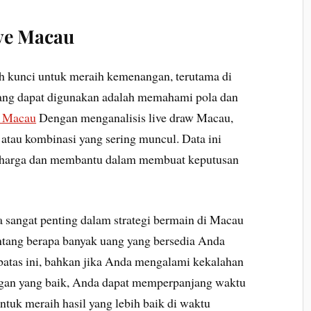
ive Macau
ah kunci untuk meraih kemenangan, terutama di
yang dapat digunakan adalah memahami pola dan
t Macau
Dengan menganalisis live draw Macau,
atau kombinasi yang sering muncul. Data ini
rharga dan membantu dalam membuat keputusan
 sangat penting dalam strategi bermain di Macau
entang berapa banyak uang yang bersedia Anda
batas ini, bahkan jika Anda mengalami kekalahan
gan yang baik, Anda dapat memperpanjang waktu
tuk meraih hasil yang lebih baik di waktu