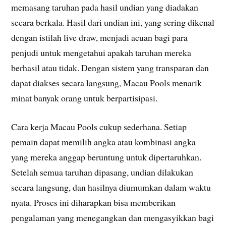
memasang taruhan pada hasil undian yang diadakan
secara berkala. Hasil dari undian ini, yang sering dikenal
dengan istilah live draw, menjadi acuan bagi para
penjudi untuk mengetahui apakah taruhan mereka
berhasil atau tidak. Dengan sistem yang transparan dan
dapat diakses secara langsung, Macau Pools menarik
minat banyak orang untuk berpartisipasi.
Cara kerja Macau Pools cukup sederhana. Setiap
pemain dapat memilih angka atau kombinasi angka
yang mereka anggap beruntung untuk dipertaruhkan.
Setelah semua taruhan dipasang, undian dilakukan
secara langsung, dan hasilnya diumumkan dalam waktu
nyata. Proses ini diharapkan bisa memberikan
pengalaman yang menegangkan dan mengasyikkan bagi