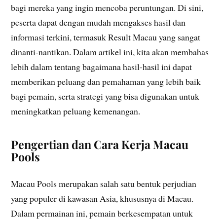
bagi mereka yang ingin mencoba peruntungan. Di sini,
peserta dapat dengan mudah mengakses hasil dan
informasi terkini, termasuk Result Macau yang sangat
dinanti-nantikan. Dalam artikel ini, kita akan membahas
lebih dalam tentang bagaimana hasil-hasil ini dapat
memberikan peluang dan pemahaman yang lebih baik
bagi pemain, serta strategi yang bisa digunakan untuk
meningkatkan peluang kemenangan.
Pengertian dan Cara Kerja Macau
Pools
Macau Pools merupakan salah satu bentuk perjudian
yang populer di kawasan Asia, khususnya di Macau.
Dalam permainan ini, pemain berkesempatan untuk