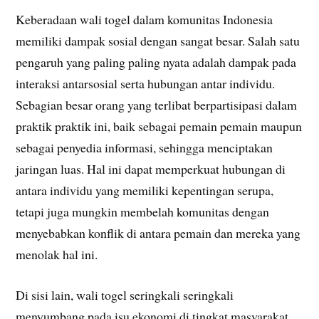
Keberadaan wali togel dalam komunitas Indonesia
memiliki dampak sosial dengan sangat besar. Salah satu
pengaruh yang paling paling nyata adalah dampak pada
interaksi antarsosial serta hubungan antar individu.
Sebagian besar orang yang terlibat berpartisipasi dalam
praktik praktik ini, baik sebagai pemain pemain maupun
sebagai penyedia informasi, sehingga menciptakan
jaringan luas. Hal ini dapat memperkuat hubungan di
antara individu yang memiliki kepentingan serupa,
tetapi juga mungkin membelah komunitas dengan
menyebabkan konflik di antara pemain dan mereka yang
menolak hal ini.
Di sisi lain, wali togel seringkali seringkali
menyumbang pada isu ekonomi di tingkat masyarakat.