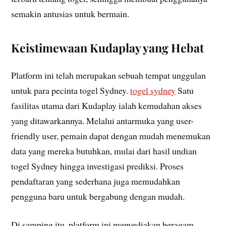
semakin antusias untuk bermain.
Keistimewaan Kudaplay yang Hebat
Platform ini telah merupakan sebuah tempat unggulan
untuk para pecinta togel Sydney.
togel sydney
Satu
fasilitas utama dari Kudaplay ialah kemudahan akses
yang ditawarkannya. Melalui antarmuka yang user-
friendly user, pemain dapat dengan mudah menemukan
data yang mereka butuhkan, mulai dari hasil undian
togel Sydney hingga investigasi prediksi. Proses
pendaftaran yang sederhana juga memudahkan
pengguna baru untuk bergabung dengan mudah.
Di samping itu, platform ini menyediakan beragam