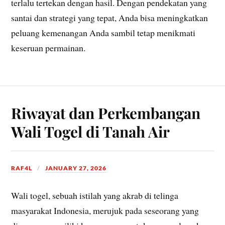
terlalu tertekan dengan hasil. Dengan pendekatan yang
santai dan strategi yang tepat, Anda bisa meningkatkan
peluang kemenangan Anda sambil tetap menikmati
keseruan permainan.
Riwayat dan Perkembangan
Wali Togel di Tanah Air
RAF4L
JANUARY 27, 2026
Wali togel, sebuah istilah yang akrab di telinga
masyarakat Indonesia, merujuk pada seseorang yang