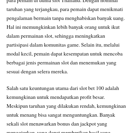
taruhan yang terjangkau, para pemain dapat menikmati
pengalaman bermain tanpa menghabiskan banyak uang.
Hal ini memungkinkan lebih banyak orang untuk ikut
dalam permainan slot, sehingga meningkatkan
partisipasi dalam komunitas game. Selain itu, melalui
modal kecil, pemain dapat kesempatan untuk mencoba
berbagai jenis permainan slot dan menemukan yang
sesuai dengan selera mereka.
Salah satu keuntungan utama dari slot bet 100 adalah
kemungkinan untuk mendapatkan profit besar.
Meskipun taruhan yang dilakukan rendah, kemungkinan
untuk menang bisa sangat menguntungkan. Banyak
sekali slot menawarkan bonus dan jackpot yang
menggiurkan, yang dapat memberikan hasil yang