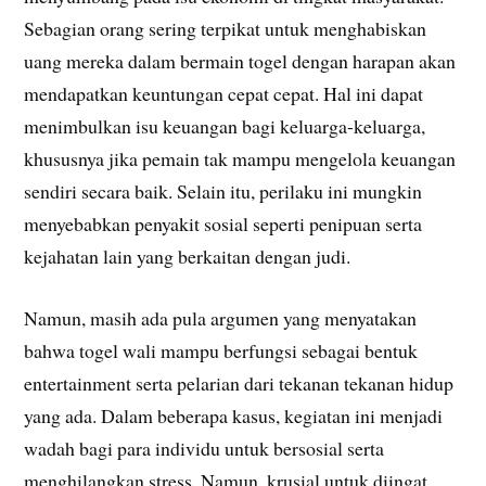
Sebagian orang sering terpikat untuk menghabiskan
uang mereka dalam bermain togel dengan harapan akan
mendapatkan keuntungan cepat cepat. Hal ini dapat
menimbulkan isu keuangan bagi keluarga-keluarga,
khususnya jika pemain tak mampu mengelola keuangan
sendiri secara baik. Selain itu, perilaku ini mungkin
menyebabkan penyakit sosial seperti penipuan serta
kejahatan lain yang berkaitan dengan judi.
Namun, masih ada pula argumen yang menyatakan
bahwa togel wali mampu berfungsi sebagai bentuk
entertainment serta pelarian dari tekanan tekanan hidup
yang ada. Dalam beberapa kasus, kegiatan ini menjadi
wadah bagi para individu untuk bersosial serta
menghilangkan stress. Namun, krusial untuk diingat