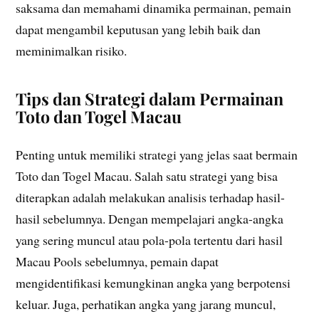
saksama dan memahami dinamika permainan, pemain
dapat mengambil keputusan yang lebih baik dan
meminimalkan risiko.
Tips dan Strategi dalam Permainan
Toto dan Togel Macau
Penting untuk memiliki strategi yang jelas saat bermain
Toto dan Togel Macau. Salah satu strategi yang bisa
diterapkan adalah melakukan analisis terhadap hasil-
hasil sebelumnya. Dengan mempelajari angka-angka
yang sering muncul atau pola-pola tertentu dari hasil
Macau Pools sebelumnya, pemain dapat
mengidentifikasi kemungkinan angka yang berpotensi
keluar. Juga, perhatikan angka yang jarang muncul,