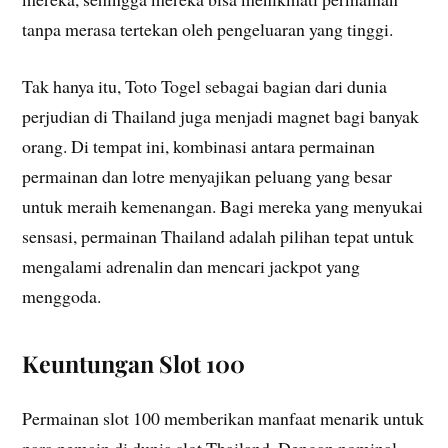
tanpa merasa tertekan oleh pengeluaran yang tinggi.
Tak hanya itu, Toto Togel sebagai bagian dari dunia
perjudian di Thailand juga menjadi magnet bagi banyak
orang. Di tempat ini, kombinasi antara permainan
permainan dan lotre menyajikan peluang yang besar
untuk meraih kemenangan. Bagi mereka yang menyukai
sensasi, permainan Thailand adalah pilihan tepat untuk
mengalami adrenalin dan mencari jackpot yang
menggoda.
Keuntungan Slot 100
Permainan slot 100 memberikan manfaat menarik untuk
para pemain di dunia slot Thailand. Dengan nominal