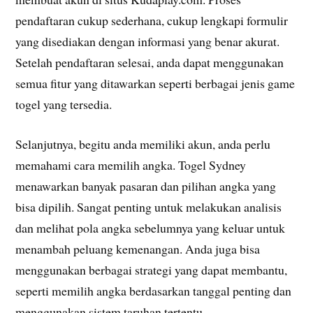
pendaftaran cukup sederhana, cukup lengkapi formulir
yang disediakan dengan informasi yang benar akurat.
Setelah pendaftaran selesai, anda dapat menggunakan
semua fitur yang ditawarkan seperti berbagai jenis game
togel yang tersedia.
Selanjutnya, begitu anda memiliki akun, anda perlu
memahami cara memilih angka. Togel Sydney
menawarkan banyak pasaran dan pilihan angka yang
bisa dipilih. Sangat penting untuk melakukan analisis
dan melihat pola angka sebelumnya yang keluar untuk
menambah peluang kemenangan. Anda juga bisa
menggunakan berbagai strategi yang dapat membantu,
seperti memilih angka berdasarkan tanggal penting dan
menggunakan sistem taruhan tertentu.