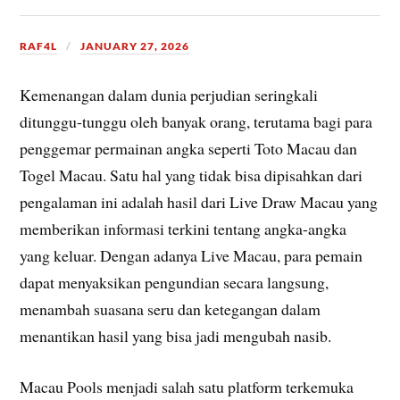
RAF4L
JANUARY 27, 2026
Kemenangan dalam dunia perjudian seringkali
ditunggu-tunggu oleh banyak orang, terutama bagi para
penggemar permainan angka seperti Toto Macau dan
Togel Macau. Satu hal yang tidak bisa dipisahkan dari
pengalaman ini adalah hasil dari Live Draw Macau yang
memberikan informasi terkini tentang angka-angka
yang keluar. Dengan adanya Live Macau, para pemain
dapat menyaksikan pengundian secara langsung,
menambah suasana seru dan ketegangan dalam
menantikan hasil yang bisa jadi mengubah nasib.
Macau Pools menjadi salah satu platform terkemuka