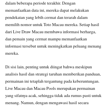
dalam beberapa periode terakhir. Dengan
memanfaatkan data ini, mereka dapat melakukan
pendekatan yang lebih cermat dan terarah dalam
memilih nomor untuk Toto Macau mereka. Setiap hasil
dari Live Draw Macau membawa informasi berharga,
dan pemain yang cermat mampu memanfaatkan
informasi tersebut untuk meningkatkan peluang menang
mereka.
Di sisi lain, penting untuk diingat bahwa meskipun
analisis hasil dan strategi taruhan memberikan panduan,
permainan ini tetaplah tergantung pada keberuntungan.
Live Macau dan Macau Pools merupakan permainan
yang sifatnya acak, sehingga tidak ada rumus pasti untuk
menang. Namun, dengan mengawasi hasil secara