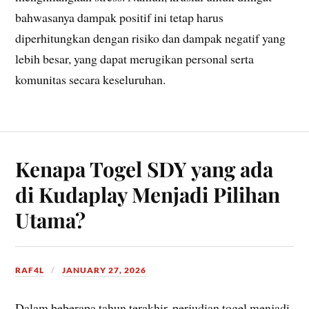
bahwasanya dampak positif ini tetap harus
diperhitungkan dengan risiko dan dampak negatif yang
lebih besar, yang dapat merugikan personal serta
komunitas secara keseluruhan.
Kenapa Togel SDY yang ada
di Kudaplay Menjadi Pilihan
Utama?
RAF4L
JANUARY 27, 2026
Dalam beberapa tahun terakhir, perjudian togel menjadi