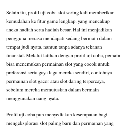
Selain itu, profil uji coba slot sering kali memberikan
kemudahan ke fitur game lengkap, yang mencakup
aneka hadiah serta hadiah besar. Hal ini menjadikan
pengguna merasa mendapati sedang bermain dalam
tempat judi nyata, namun tanpa adanya tekanan
finansial. Melalui latihan dengan profil uji coba, pemain
bisa menemukan permainan slot yang cocok untuk
preferensi serta gaya laga mereka sendiri, contohnya
permainan slot gacor atau slot daring terpercaya,
sebelum mereka memutuskan dalam bermain
menggunakan uang nyata.
Profil uji coba pun menyediakan kesempatan bagi
mengeksplorasi slot paling baru dan permainan yang