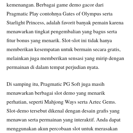
kemenangan. Berbagai game demo gacor dari
Pragmatic Play contohnya Gates of Olympus serta
Starlight Princess, adalah favorit banyak pemain karena
menawarkan tingkat pengembalian yang bagus serta
fitur bonus yang menarik. Slot-slot ini tidak hanya
memberikan kesempatan untuk bermain secara gratis,
melainkan juga memberikan sensasi yang mirip dengan
permainan di dalam tempat perjudian nyata.
Di samping itu, Pragmatic PG Soft juga masih
menawarkan berbagai slot demo yang menarik
perhatian, seperti Mahjong Ways serta Aztec Gems.
Slot-demo tersebut dikenal dengan desain grafis yang
menawan serta permainan yang interaktif. Anda dapat
menggunakan akun percobaan slot untuk merasakan