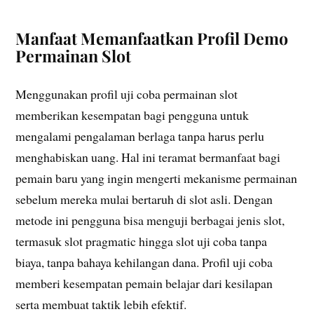
Manfaat Memanfaatkan Profil Demo
Permainan Slot
Menggunakan profil uji coba permainan slot
memberikan kesempatan bagi pengguna untuk
mengalami pengalaman berlaga tanpa harus perlu
menghabiskan uang. Hal ini teramat bermanfaat bagi
pemain baru yang ingin mengerti mekanisme permainan
sebelum mereka mulai bertaruh di slot asli. Dengan
metode ini pengguna bisa menguji berbagai jenis slot,
termasuk slot pragmatic hingga slot uji coba tanpa
biaya, tanpa bahaya kehilangan dana. Profil uji coba
memberi kesempatan pemain belajar dari kesilapan
serta membuat taktik lebih efektif.