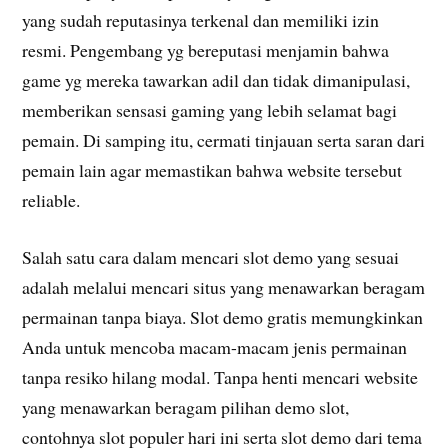
yang sudah reputasinya terkenal dan memiliki izin
resmi. Pengembang yg bereputasi menjamin bahwa
game yg mereka tawarkan adil dan tidak dimanipulasi,
memberikan sensasi gaming yang lebih selamat bagi
pemain. Di samping itu, cermati tinjauan serta saran dari
pemain lain agar memastikan bahwa website tersebut
reliable.
Salah satu cara dalam mencari slot demo yang sesuai
adalah melalui mencari situs yang menawarkan beragam
permainan tanpa biaya. Slot demo gratis memungkinkan
Anda untuk mencoba macam-macam jenis permainan
tanpa resiko hilang modal. Tanpa henti mencari website
yang menawarkan beragam pilihan demo slot,
contohnya slot populer hari ini serta slot demo dari tema