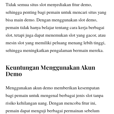
Tidak semua situs slot menyediakan fitur demo,
sehingga penting bagi pemain untuk mencari situs yang
bisa main demo. Dengan menggunakan slot demo,
pemain tidak hanya belajar tentang cara kerja berbagai
slot, tetapi juga dapat menemukan slot yang gacor, atau
mesin slot yang memiliki peluang menang lebih tinggi,
sehingga meningkatkan pengalaman bermain mereka.
Keuntungan Menggunakan Akun
Demo
Menggunakan akun demo memberikan kesempatan
bagi pemain untuk mengenal berbagai jenis slot tanpa
risiko kehilangan uang. Dengan mencoba fitur ini,
pemain dapat menguji berbagai permainan sebelum