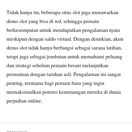
Tidak hanya itu, beberapa situs slot juga menawarkan
demo slot yang bisa di wd, sehingga pemain
berkesempatan untuk mendapatkan pengalaman nyata
meskipun dengan saldo virtual. Dengan demikian, akun
demo slot tidak hanya berfungsi sebagai sarana latihan,
tetapi juga sebagai jembatan untuk memahami peluang
dan strategi sebelum pemain berani melanjutkan
permainan dengan taruhan asli. Pengalaman ini sangat
penting, terutama bagi pemain baru yang ingin
memaksimalkan potensi kemenangan mereka di dunia
perjudian online.