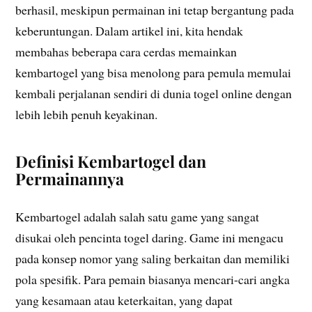
berhasil, meskipun permainan ini tetap bergantung pada
keberuntungan. Dalam artikel ini, kita hendak
membahas beberapa cara cerdas memainkan
kembartogel yang bisa menolong para pemula memulai
kembali perjalanan sendiri di dunia togel online dengan
lebih lebih penuh keyakinan.
Definisi Kembartogel dan
Permainannya
Kembartogel adalah salah satu game yang sangat
disukai oleh pencinta togel daring. Game ini mengacu
pada konsep nomor yang saling berkaitan dan memiliki
pola spesifik. Para pemain biasanya mencari-cari angka
yang kesamaan atau keterkaitan, yang dapat