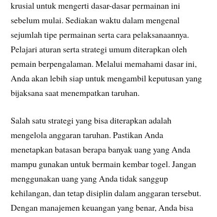
krusial untuk mengerti dasar-dasar permainan ini
sebelum mulai. Sediakan waktu dalam mengenal
sejumlah tipe permainan serta cara pelaksanaannya.
Pelajari aturan serta strategi umum diterapkan oleh
pemain berpengalaman. Melalui memahami dasar ini,
Anda akan lebih siap untuk mengambil keputusan yang
bijaksana saat menempatkan taruhan.
Salah satu strategi yang bisa diterapkan adalah
mengelola anggaran taruhan. Pastikan Anda
menetapkan batasan berapa banyak uang yang Anda
mampu gunakan untuk bermain kembar togel. Jangan
menggunakan uang yang Anda tidak sanggup
kehilangan, dan tetap disiplin dalam anggaran tersebut.
Dengan manajemen keuangan yang benar, Anda bisa