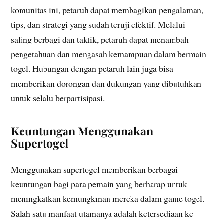
komunitas ini, petaruh dapat membagikan pengalaman,
tips, dan strategi yang sudah teruji efektif. Melalui
saling berbagi dan taktik, petaruh dapat menambah
pengetahuan dan mengasah kemampuan dalam bermain
togel. Hubungan dengan petaruh lain juga bisa
memberikan dorongan dan dukungan yang dibutuhkan
untuk selalu berpartisipasi.
Keuntungan Menggunakan
Supertogel
Menggunakan supertogel memberikan berbagai
keuntungan bagi para pemain yang berharap untuk
meningkatkan kemungkinan mereka dalam game togel.
Salah satu manfaat utamanya adalah ketersediaan ke