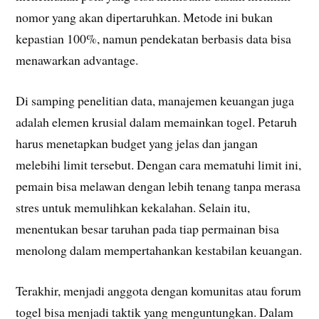
nomor yang akan dipertaruhkan. Metode ini bukan
kepastian 100%, namun pendekatan berbasis data bisa
menawarkan advantage.
Di samping penelitian data, manajemen keuangan juga
adalah elemen krusial dalam memainkan togel. Petaruh
harus menetapkan budget yang jelas dan jangan
melebihi limit tersebut. Dengan cara mematuhi limit ini,
pemain bisa melawan dengan lebih tenang tanpa merasa
stres untuk memulihkan kekalahan. Selain itu,
menentukan besar taruhan pada tiap permainan bisa
menolong dalam mempertahankan kestabilan keuangan.
Terakhir, menjadi anggota dengan komunitas atau forum
togel bisa menjadi taktik yang menguntungkan. Dalam