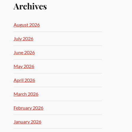
Archives
August 2026
July 2026
June 2026
May 2026
April 2026
March 2026
February 2026
January 2026