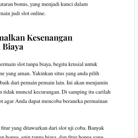
putaran bonus, yang menjadi kunci dalam
ain judi slot online.
malkan Kesenangan
 Biaya
ain slot tanpa biaya, begitu krusial untuk
ne yang aman. Yakinkan situs yang anda pilih
 baik dari pemain pemain lain. Ini akan menjamin
n tidak muncul kecurangan. Di samping itu carilah
ot agar Anda dapat mencoba beraneka permainan
itur yang ditawarkan dari slot uji coba. Banyak
n bonus, spin tanpa biaya, dan fitur bonus yang