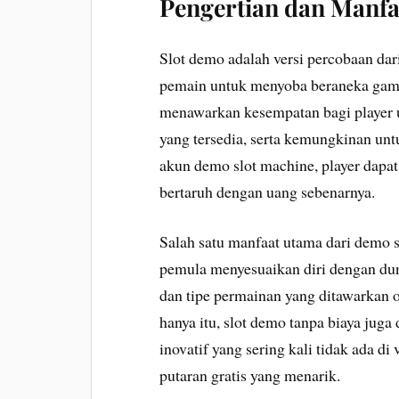
Pengertian dan Manfa
Slot demo adalah versi percobaan d
pemain untuk menyoba beraneka game 
menawarkan kesempatan bagi player u
yang tersedia, serta kemungkinan un
akun demo slot machine, player dapa
bertaruh dengan uang sebenarnya.
Salah satu manfaat utama dari demo
pemula menyesuaikan diri dengan duni
dan tipe permainan yang ditawarkan o
hanya itu, slot demo tanpa biaya juga 
inovatif yang sering kali tidak ada di
putaran gratis yang menarik.