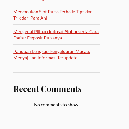
Menemukan Slot Pulsa Terbaik: Tips dan
Trik dari Para Ahli
Mengenal Pilihan Indosat Slot beserta Cara
Daftar Deposit Pulsanya
Panduan Lengkap Pengeluaran Macau:
Menyajikan Informasi Terupdate
Recent Comments
No comments to show.