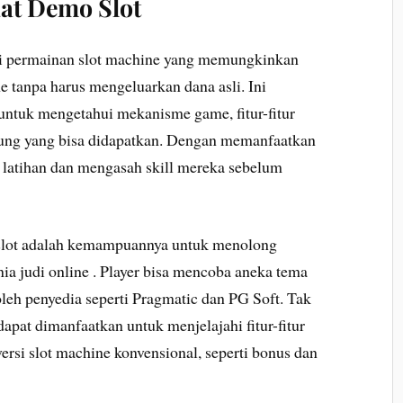
at Demo Slot
ari permainan slot machine yang memungkinkan
tanpa harus mengeluarkan dana asli. Ini
ntuk mengetahui mekanisme game, fitur-fitur
tung yang bisa didapatkan. Dengan memanfaatkan
t latihan dan mengasah skill mereka sebelum
 slot adalah kemampuannya untuk menolong
a judi online . Player bisa mencoba aneka tema
leh penyedia seperti Pragmatic dan PG Soft. Tak
dapat dimanfaatkan untuk menjelajahi fitur-fitur
 versi slot machine konvensional, seperti bonus dan