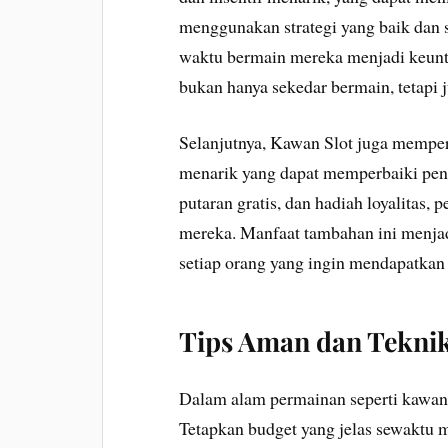
menggunakan strategi yang baik dan
waktu bermain mereka menjadi keuntu
bukan hanya sekedar bermain, tetapi
Selanjutnya, Kawan Slot juga memp
menarik yang dapat memperbaiki pen
putaran gratis, dan hadiah loyalitas
mereka. Manfaat tambahan ini menjad
setiap orang yang ingin mendapatkan
Tips Aman dan Tekni
Dalam alam permainan seperti kawansl
Tetapkan budget yang jelas sewaktu m