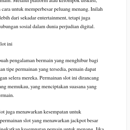
main. Melalui platform atau kelompok diskusi,
dan cara untuk memperbesar peluang menang. Inilah
bih dari sekadar entertainment, tetapi juga
ungan sosial dalam dunia perjudian digital.
ot ini
buah pengalaman bermain yang menghibur bagi
an tipe permainan yang tersedia, pemain dapat
an selera mereka. Permainan slot ini dirancang
 yang memukau, yang menciptakan suasana yang
ermain.
Slot juga menawarkan kesempatan untuk
k permainan slot yang menawarkan jackpot besar
ningkatkan kesempatan pemain untuk menang. Jika