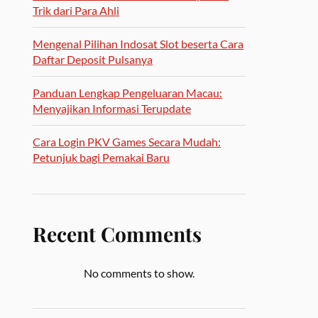
Trik dari Para Ahli
Mengenal Pilihan Indosat Slot beserta Cara
Daftar Deposit Pulsanya
Panduan Lengkap Pengeluaran Macau:
Menyajikan Informasi Terupdate
Cara Login PKV Games Secara Mudah:
Petunjuk bagi Pemakai Baru
Recent Comments
No comments to show.