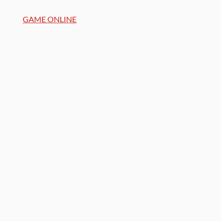
GAME ONLINE