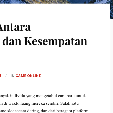
Antara
 dan Kesempatan
6
IN
GAME ONLINE
 banyak individu yang mengetahui cara baru untuk
n di waktu luang mereka sendiri. Salah satu
ame slot secara daring, dan dari beragam platform