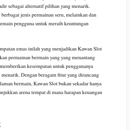
dir sebagai alternatif pilihan yang menarik.
berbagai jenis permainan seru, melainkan dan
pemain pengguna untuk meraih keuntungan
empatan emas inilah yang menjadikan Kawan Slot
ikan permainan bermain yang yang menantang
a memberikan kesempatan untuk penggunanya
 menarik. Dengan beragam fitur yang dirancang
laman bermain, Kawan Slot bukan sekadar hanya
nunjukkan arena tempat di mana harapan keuangan
t