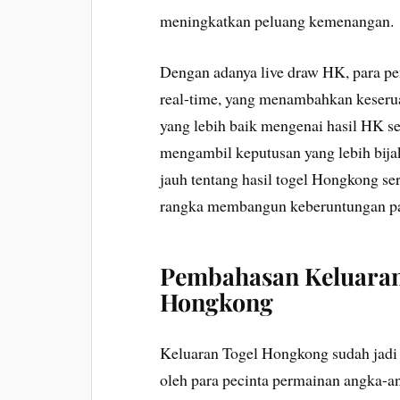
meningkatkan peluang kemenangan.
Dengan adanya live draw HK, para pe
real-time, yang menambahkan keserua
yang lebih baik mengenai hasil HK 
mengambil keputusan yang lebih bijak
jauh tentang hasil togel Hongkong se
rangka membangun keberuntungan pa
Pembahasan Keluara
Hongkong
Keluaran Togel Hongkong sudah jadi 
oleh para pecinta permainan angka-an