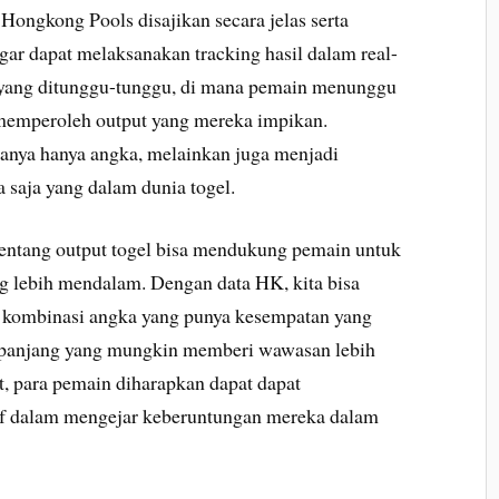
 Hongkong Pools disajikan secara jelas serta
ar dapat melaksanakan tracking hasil dalam real-
yang ditunggu-tunggu, di mana pemain menunggu
memperoleh output yang mereka impikan.
 hanya hanya angka, melainkan juga menjadi
a saja yang dalam dunia togel.
 tentang output togel bisa mendukung pemain untuk
g lebih mendalam. Dengan data HK, kita bisa
 kombinasi angka yang punya kesempatan yang
g panjang yang mungkin memberi wawasan lebih
, para pemain diharapkan dapat dapat
tif dalam mengejar keberuntungan mereka dalam