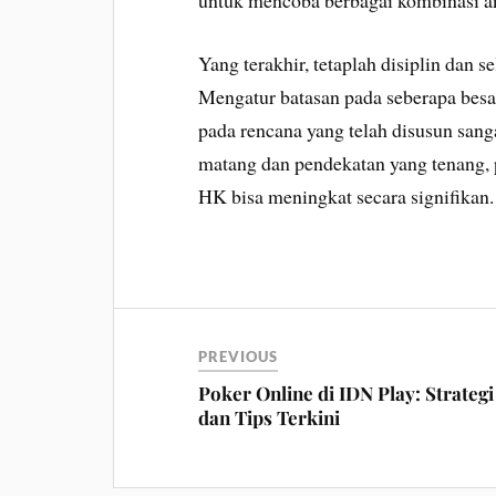
Yang terakhir, tetaplah disiplin dan s
Mengatur batasan pada seberapa besa
pada rencana yang telah disusun san
matang dan pendekatan yang tenang,
HK bisa meningkat secara signifikan.
PREVIOUS
Poker Online di IDN Play: Strategi
dan Tips Terkini