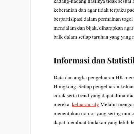
kadang-kadang hasilnya tidak sesuai 
keberanian dan agar tidak terpaku pa
berpartisipasi dalam permainan toge
mendalam dan bijak, diharapkan aga
baik dalam setiap taruhan yang yang 
Informasi dan Statist
Data dan angka pengeluaran HK memp
Hongkong. Setiap pengeluaran kelua
corak serta trend yang dapat dimanf
mereka.
keluaran sdy
Melalui mengana
menentukan nomor yang sering muncu
dapat membuat tindakan yang lebih le