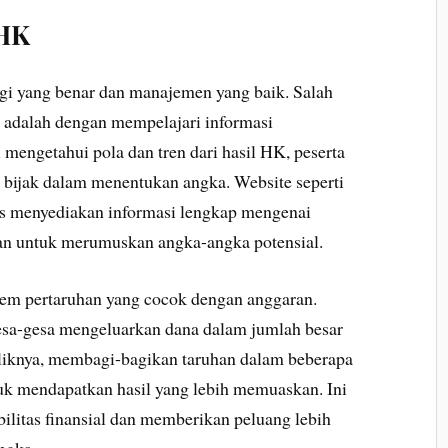
 HK
i yang benar dan manajemen yang baik. Salah
an adalah dengan mempelajari informasi
mengetahui pola dan tren dari hasil HK, peserta
 bijak dalam menentukan angka. Website seperti
s menyediakan informasi lengkap mengenai
kan untuk merumuskan angka-angka potensial.
stem pertaruhan yang cocok dengan anggaran.
gesa-gesa mengeluarkan dana dalam jumlah besar
aliknya, membagi-bagikan taruhan dalam beberapa
uk mendapatkan hasil yang lebih memuaskan. Ini
litas finansial dan memberikan peluang lebih
ngka.