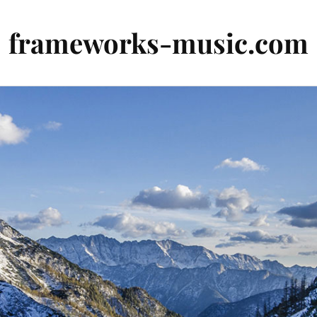
frameworks-music.com