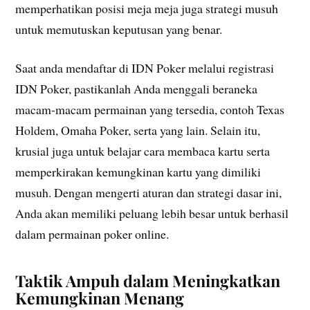
memperhatikan posisi meja meja juga strategi musuh
untuk memutuskan keputusan yang benar.
Saat anda mendaftar di IDN Poker melalui registrasi
IDN Poker, pastikanlah Anda menggali beraneka
macam-macam permainan yang tersedia, contoh Texas
Holdem, Omaha Poker, serta yang lain. Selain itu,
krusial juga untuk belajar cara membaca kartu serta
memperkirakan kemungkinan kartu yang dimiliki
musuh. Dengan mengerti aturan dan strategi dasar ini,
Anda akan memiliki peluang lebih besar untuk berhasil
dalam permainan poker online.
Taktik Ampuh dalam Meningkatkan
Kemungkinan Menang