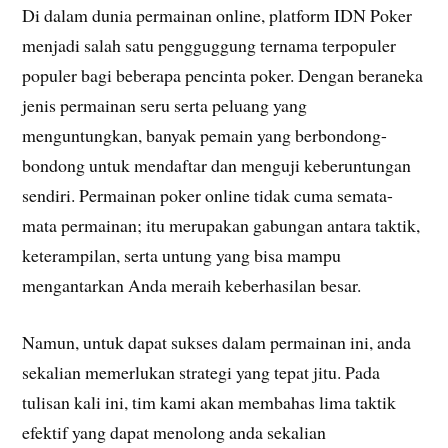
Di dalam dunia permainan online, platform IDN Poker
menjadi salah satu pengguggung ternama terpopuler
populer bagi beberapa pencinta poker. Dengan beraneka
jenis permainan seru serta peluang yang
menguntungkan, banyak pemain yang berbondong-
bondong untuk mendaftar dan menguji keberuntungan
sendiri. Permainan poker online tidak cuma semata-
mata permainan; itu merupakan gabungan antara taktik,
keterampilan, serta untung yang bisa mampu
mengantarkan Anda meraih keberhasilan besar.
Namun, untuk dapat sukses dalam permainan ini, anda
sekalian memerlukan strategi yang tepat jitu. Pada
tulisan kali ini, tim kami akan membahas lima taktik
efektif yang dapat menolong anda sekalian