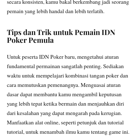
secara konsisten, kamu bakal berkembang jadi seorang
pemain yang lebih handal dan lebih terlatih.
Tips dan Trik untuk Pemain IDN
Poker Pemula
Untuk peserta IDN Poker baru, mengetahui aturan
fundamental permainan sangatlah penting. Sediakan
waktu untuk mempelajari kombinasi tangan poker dan
cara memutuskan pemenangnya. Menguasai aturan
dasar dapat membantu kamu mengambil keputusan
yang lebih tepat ketika bermain dan menjauhkan diri
dari kesalahan yang dapat mengarah pada kerugian.
Manfaatkan alat online, seperti petunjuk dan tutorial
tutorial, untuk menambah ilmu kamu tentang game ini.