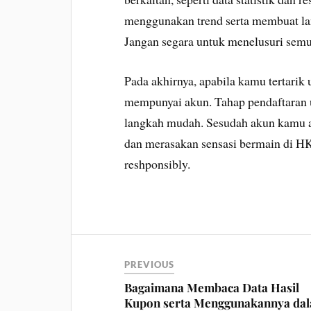
menggunakan trend serta membuat la
Jangan segara untuk menelusuri semua
Pada akhirnya, apabila kamu tertarik 
mempunyai akun. Tahap pendaftara
langkah mudah. Sesudah akun kamu a
dan merasakan sensasi bermain di HK
reshponsibly.
PREVIOUS
Bagaimana Membaca Data Hasil
Kupon serta Menggunakannya da