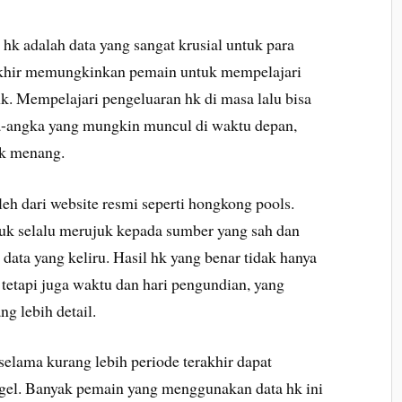
k adalah data yang sangat krusial untuk para
akhir memungkinkan pemain untuk mempelajari
hk. Mempelajari pengeluaran hk di masa lalu bisa
a-angka yang mungkin muncul di waktu depan,
uk menang.
leh dari website resmi seperti hongkong pools.
tuk selalu merujuk kepada sumber yang sah dan
data yang keliru. Hasil hk yang benar tidak hanya
 tetapi juga waktu dan hari pengundian, yang
g lebih detail.
k selama kurang lebih periode terakhir dapat
ogel. Banyak pemain yang menggunakan data hk ini