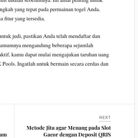
ngkah yang tepat pada permainan togel Anda.
 fitur yang tersedia.
untuk judi, pastikan Anda telah mendaftar dan
n umumnya mengandung beberapa sejumlah
ktif, kamu dapat mulai mengajukan taruhan uang
 Pools. Ingatlah untuk bermain secara cerdas dan
NEXT
Metode Jitu agar Menang pada Slot
lam
Gacor dengan Deposit QRIS