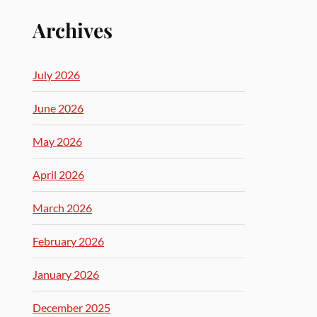
Archives
July 2026
June 2026
May 2026
April 2026
March 2026
February 2026
January 2026
December 2025