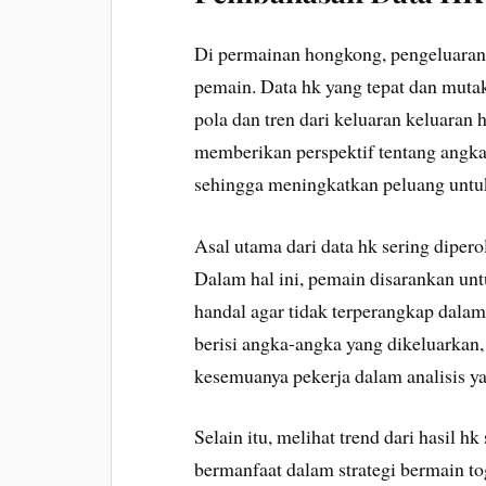
Di permainan hongkong, pengeluaran h
pemain. Data hk yang tepat dan mut
pola dan tren dari keluaran keluaran 
memberikan perspektif tentang angk
sehingga meningkatkan peluang unt
Asal utama dari data hk sering dipero
Dalam hal ini, pemain disarankan un
handal agar tidak terperangkap dalam 
berisi angka-angka yang dikeluarkan,
kesemuanya pekerja dalam analisis yan
Selain itu, melihat trend dari hasil h
bermanfaat dalam strategi bermain t