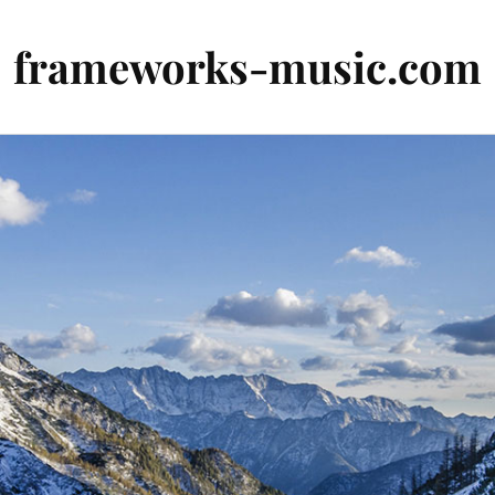
frameworks-music.com