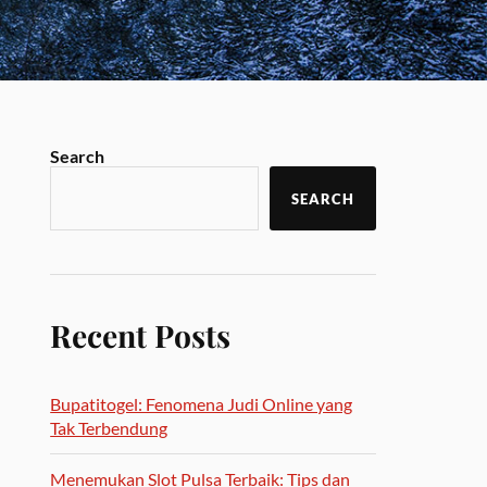
Search
SEARCH
Recent Posts
Bupatitogel: Fenomena Judi Online yang
Tak Terbendung
Menemukan Slot Pulsa Terbaik: Tips dan