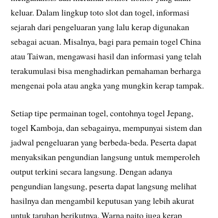
keluar. Dalam lingkup toto slot dan togel, informasi
sejarah dari pengeluaran yang lalu kerap digunakan
sebagai acuan. Misalnya, bagi para pemain togel China
atau Taiwan, mengawasi hasil dan informasi yang telah
terakumulasi bisa menghadirkan pemahaman berharga
mengenai pola atau angka yang mungkin kerap tampak.
Setiap tipe permainan togel, contohnya togel Jepang,
togel Kamboja, dan sebagainya, mempunyai sistem dan
jadwal pengeluaran yang berbeda-beda. Peserta dapat
menyaksikan pengundian langsung untuk memperoleh
output terkini secara langsung. Dengan adanya
pengundian langsung, peserta dapat langsung melihat
hasilnya dan mengambil keputusan yang lebih akurat
untuk taruhan berikutnya. Warna paito juga kerap