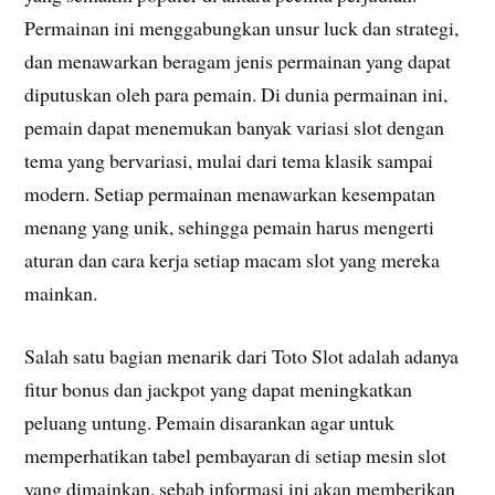
Permainan ini menggabungkan unsur luck dan strategi,
dan menawarkan beragam jenis permainan yang dapat
diputuskan oleh para pemain. Di dunia permainan ini,
pemain dapat menemukan banyak variasi slot dengan
tema yang bervariasi, mulai dari tema klasik sampai
modern. Setiap permainan menawarkan kesempatan
menang yang unik, sehingga pemain harus mengerti
aturan dan cara kerja setiap macam slot yang mereka
mainkan.
Salah satu bagian menarik dari Toto Slot adalah adanya
fitur bonus dan jackpot yang dapat meningkatkan
peluang untung. Pemain disarankan agar untuk
memperhatikan tabel pembayaran di setiap mesin slot
yang dimainkan, sebab informasi ini akan memberikan