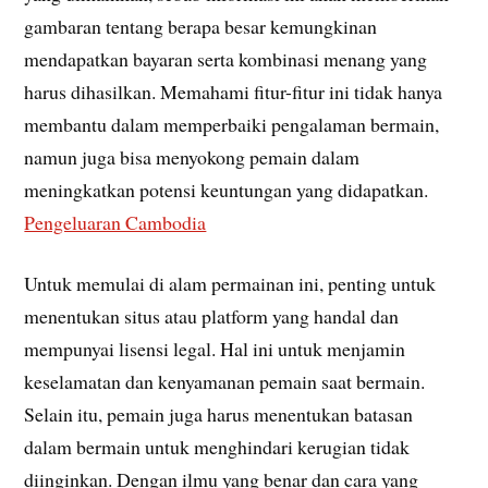
gambaran tentang berapa besar kemungkinan
mendapatkan bayaran serta kombinasi menang yang
harus dihasilkan. Memahami fitur-fitur ini tidak hanya
membantu dalam memperbaiki pengalaman bermain,
namun juga bisa menyokong pemain dalam
meningkatkan potensi keuntungan yang didapatkan.
Pengeluaran Cambodia
Untuk memulai di alam permainan ini, penting untuk
menentukan situs atau platform yang handal dan
mempunyai lisensi legal. Hal ini untuk menjamin
keselamatan dan kenyamanan pemain saat bermain.
Selain itu, pemain juga harus menentukan batasan
dalam bermain untuk menghindari kerugian tidak
diinginkan. Dengan ilmu yang benar dan cara yang