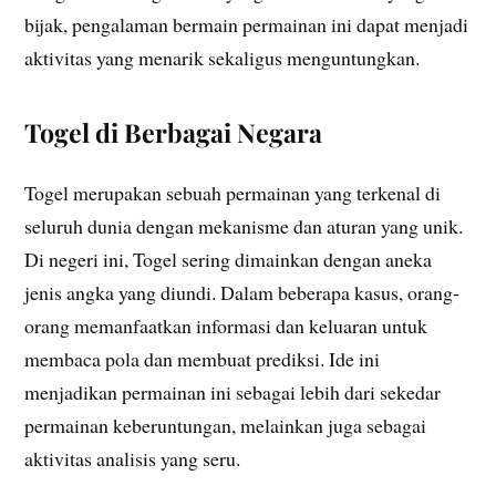
bijak, pengalaman bermain permainan ini dapat menjadi
aktivitas yang menarik sekaligus menguntungkan.
Togel di Berbagai Negara
Togel merupakan sebuah permainan yang terkenal di
seluruh dunia dengan mekanisme dan aturan yang unik.
Di negeri ini, Togel sering dimainkan dengan aneka
jenis angka yang diundi. Dalam beberapa kasus, orang-
orang memanfaatkan informasi dan keluaran untuk
membaca pola dan membuat prediksi. Ide ini
menjadikan permainan ini sebagai lebih dari sekedar
permainan keberuntungan, melainkan juga sebagai
aktivitas analisis yang seru.